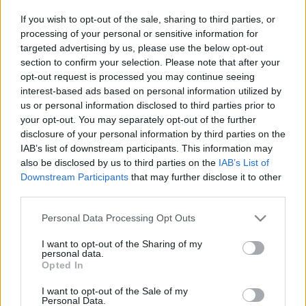
A vásárhelyi múzeum három emeleti termében rendezett
If you wish to opt-out of the sale, sharing to third parties, or
tárlaton most félszáz grafikai alkotást ismerhet meg a
processing of your personal or sensitive information for
targeted advertising by us, please use the below opt-out
közönség eredeti formájában.
section to confirm your selection. Please note that after your
opt-out request is processed you may continue seeing
Karsai Ildikó elárulta, hogy az idő süllyesztőjébe eltűnt
interest-based ads based on personal information utilized by
us or personal information disclosed to third parties prior to
értékek mentésével húsz éve foglalkozik. A ma már nem
your opt-out. You may separately opt-out of the further
látható, korábban lebontott épületekről igyekezett minden
disclosure of your personal information by third parties on the
fellelhető fényképet és tervrajzot összegyűjteni. Végül a
IAB’s list of downstream participants. This information may
also be disclosed by us to third parties on the
IAB’s List of
makóiaktól, közöttük az egykori múzeumigazgató Tóth
Downstream Participants
that may further disclose it to other
Ferenctől kapott információkkal kiegészítve készítette el
third parties.
képeit.
Please note that this website/app uses one or more Google
Personal Data Processing Opt Outs
services and may gather and store information including but
A Marosmenti Natura Művésztelepet vezető alkotó grafikái
not limited to your visit or usage behaviour. You may click to
I want to opt-out of the Sharing of my
personal data.
grant or deny consent to Google and its third-party tags to
olyan, ma már nem látható makói épületeket is bemutatnak,
Opted In
use your data for below specified purposes in below Google
mint az 1941-ben lebontott, Hollósy Kornélia nevét viselő
consent section.
I want to opt-out of the Sale of my
Personal Data.
faszínház vagy a hatvanas években pusztulásra ítélt neológ