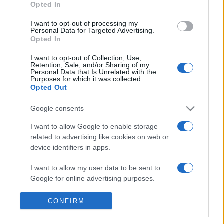
Opted In
zsinagóga, a romantikus stílusban épült Szent János
I want to opt-out of processing my
kápolna, illetve Makó első emeletes polgári épülete, a
Personal Data for Targeted Advertising.
Nasitz-ház.
Opted In
I want to opt-out of Collection, Use,
Retention, Sale, and/or Sharing of my
Kiemelt fotó forrása: Makóhíradó
Personal Data that Is Unrelated with the
Purposes for which it was collected.
Opted Out
Google consents
I want to allow Google to enable storage
GRAFIKA
HÓDMEZŐVÁSÁRHELY
KARSAI ILDIKÓ
KIÁLLÍTÁS
MAKÓ
related to advertising like cookies on web or
device identifiers in apps.
MEGOSZTÁS
I want to allow my user data to be sent to
Google for online advertising purposes.
I want to allow Google to send me
CONFIRM
personalized advertising.