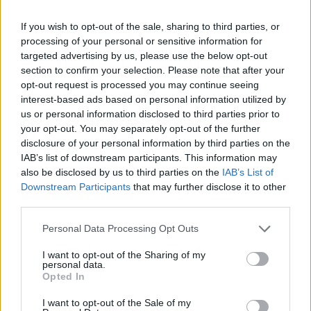
fix, de variálható, organikus díszlet volt a színpadon, ami
tökéletesen kiegészíti a zenémet. Csodálatos érzés, hogy
If you wish to opt-out of the sale, sharing to third parties, or
egy ilyen fantasztikus lehetőségekkel teli térben
processing of your personal or sensitive information for
targeted advertising by us, please use the below opt-out
zenélhettünk.
section to confirm your selection. Please note that after your
opt-out request is processed you may continue seeing
interest-based ads based on personal information utilized by
us or personal information disclosed to third parties prior to
your opt-out. You may separately opt-out of the further
disclosure of your personal information by third parties on the
IAB’s list of downstream participants. This information may
also be disclosed by us to third parties on the
IAB’s List of
Downstream Participants
that may further disclose it to other
third parties.
Please note that this website/app uses one or more Google
Personal Data Processing Opt Outs
services and may gather and store information including but
not limited to your visit or usage behaviour. You may click to
I want to opt-out of the Sharing of my
personal data.
grant or deny consent to Google and its third-party tags to
Opted In
use your data for below specified purposes in below Google
consent section.
I want to opt-out of the Sale of my