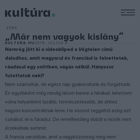
M
ZENE
„Már nem vagyok kislány”
KULTURA.HU
2019. JÚLIUS 8.
Nemrég jött ki a videokliped a
Végtelen
című
dalodhoz, amit magyarul és franciául is felvettetek,
ráadásul egy snittben, vágás nélkül. Hányszor
futottatok neki?
Nem számoltuk, de egész nap gyakoroltunk és forgattunk.
Én egyébként még mindig látom benne a hibákat: lehettem
volna helyenként lazább, természetesebb, de ehhez
nagyon koncentráltnak lenni. Ha viszont reggeltől estig ezt
csinálod, el is fáradsz. De remélhetőleg ebből a nézők nem
érzékelnek semmit.
A francia verzióban, amit a nagyközönség még nem