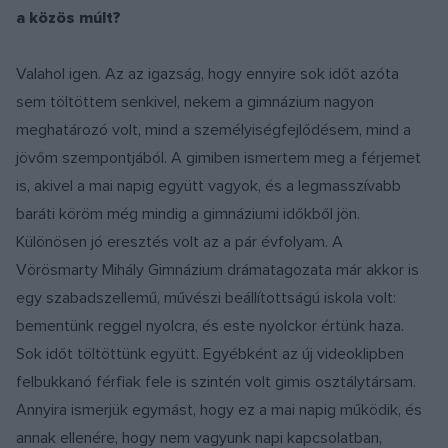
a közös múlt?
Valahol igen. Az az igazság, hogy ennyire sok időt azóta
sem töltöttem senkivel, nekem a gimnázium nagyon
meghatározó volt, mind a személyiségfejlődésem, mind a
jövőm szempontjából. A gimiben ismertem meg a férjemet
is, akivel a mai napig együtt vagyok, és a legmasszívabb
baráti köröm még mindig a gimnáziumi időkből jön.
Különösen jó eresztés volt az a pár évfolyam. A
Vörösmarty Mihály Gimnázium drámatagozata már akkor is
egy szabadszellemű, művészi beállítottságú iskola volt:
bementünk reggel nyolcra, és este nyolckor értünk haza.
Sok időt töltöttünk együtt. Egyébként az új videoklipben
felbukkanó férfiak fele is szintén volt gimis osztálytársam.
Annyira ismerjük egymást, hogy ez a mai napig működik, és
annak ellenére, hogy nem vagyunk napi kapcsolatban,