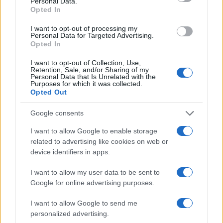
Personal Data.
Molnár Áron noÁr és Boggie a Hey, June! eseményén
Opted In
Fotó: Kovács Péter
I want to opt-out of processing my
Personal Data for Targeted Advertising.
Opted In
Közel 7 éve, 2012-ben még a Csemer Boglárka
I want to opt-out of Collection, Use,
Retention, Sale, and/or Sharing of my
Quartettel léptél fel a Müpában a Jazz Showcase-en,
Personal Data that Is Unrelated with the
Purposes for which it was collected.
most viszont már egészen más minőségben, az
Opted Out
épület Fesztivál Színházában adtál koncertet. Mi
Google consents
változott benned azóta, milyen volt az akkori Boggie,
és milyen a mostani?
I want to allow Google to enable storage
related to advertising like cookies on web or
device identifiers in apps.
A legfontosabb talán az, hogy most már nem vagyok
I want to allow my user data to be sent to
kislány. Azóta édesanya lettem, 2017-ben eljöttem a
Google for online advertising purposes.
kiadómtól és a menedzsmentemtől, független művész
lettem, felnőtt döntéseket hozok. Ez a hét év rengeteg
I want to allow Google to send me
personalized advertising.
munkát, érzelmi és pszichés érést, rutint hozott. Akkor