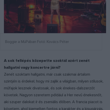
Boggie a MüPában Fotó: Kovács Péter
A sok fellépés közepette szoktál azért zenét
hallgatni vagy koncertre járni?
Zenét szoktam hallgatni, már csak szakmai ártalom
szintjén is érdekel, hogy mi zajlik a világban, milyen stílusok,
műfajok lesznek divatosak, és sok énekes-dalszerzőt
követek. Nagyon szeretem például a
Her
nevű énekesnőt,
aki szuper dalokat ír és zseniális élőben. A francia piacot is
követem, ahol kiemelten fontos a karakter és a kisugárzás.