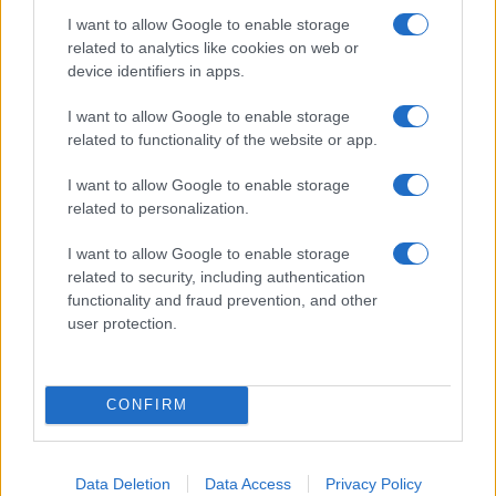
még a szárnyaimat próbálgattam, halálra izgultam magam,
I want to allow Google to enable storage
és teljesen ki voltam akadva, ha valamit elrontottam.
related to analytics like cookies on web or
device identifiers in apps.
Nagyon kritikus voltam magammal, visszanézni sem
szerettem a felvételeimet, mindig csak a hibákat
I want to allow Google to enable storage
hallottam: az önismeret és önelfogadás terén még
related to functionality of the website or app.
gyerekcipőben jártam. Ezekre viszont óriási szükség van
I want to allow Google to enable storage
egy előadó életében, fontos, hogy tudd szeretni a hibáidat
related to personalization.
is. Ha eljutsz arra a szintre, hogy szereted magad, onnantól
I want to allow Google to enable storage
kezdve már szinte nem is fogsz hibázni.
related to security, including authentication
functionality and fraud prevention, and other
2012-ben még kis zöldfülű voltam, mostanra pedig, azt
user protection.
hiszem, kimondhatom, profi énekesnő lettem. De ehhez
rengeteget kellett koncerteznem ? szerintem ott lehet a
CONFIRM
legtöbbet tanulni. És itt most nem a tévés szereplésekre
gondolok, hanem arra, amikor 60-90 percet kell elvinned a
hátadon. Hálás vagyok, hogy ilyen régóta a pályán lehetek,
Data Deletion
Data Access
Privacy Policy