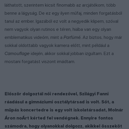
láthatott, szerintem kicsit finomabb az arcjátékom, több
benne a lágyság. De ez egy ilyen műfaj, minden forgatásból
tanul az ember. Igazából ez volt a negyedik klipem, szóval
nem vagyok olyan rutinos e téren, hiába van egy olyan
emblematikus videóm, mint a
Parfüm
é
. Az biztos, hogy már
sokkal oldottabb vagyok kamera előtt, mint például a
Camouflage
idején, akkor sokkal jobban izgultam. Ezt a
mostani forgatást viszont imádtam.
Először dolgoztál női rendezővel, Szilágyi Fanni
ráadásul a gimnáziumi osztálytársad is volt. Sőt, a
müpás koncertedre is egy volt iskolatársadat, Molnár
Áron noÁrt kérted fel vendégnek. Ennyire fontos
számodra, hogy olyanokkal dolgozz, akikkel összeköt