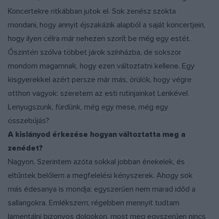
Koncertekre ritkábban jutok el. Sok zenész szokta
mondani, hogy annyit éjszakázik alapból a saját koncertjein,
hogy ilyen célra már nehezen szorít be még egy estét.
Őszintén szólva többet járok színházba, de sokszor
mondom magamnak, hogy ezen változtatni kellene. Egy
kisgyerekkel azért persze már más, örülök, hogy végre
otthon vagyok: szeretem az esti rutinjainkat Lenkével.
Lenyugszunk, fürdünk, még egy mese, még egy
összebújás?
A kislányod érkezése hogyan változtatta meg a
zenédet?
Nagyon. Szerintem azóta sokkal jobban énekelek, és
eltűntek belőlem a megfelelési kényszerek. Ahogy sok
más édesanya is mondja: egyszerűen nem marad időd a
sallangokra. Emlékszem, régebben mennyit tudtam
lamentálni bizonyos dolgokon, most meg egyszerűen nincs