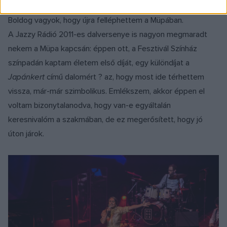
és van egy szuper közönségem, akikre számíthatok.
Boldog vagyok, hogy újra felléphettem a Müpában.
A Jazzy Rádió 2011-es dalversenye is nagyon megmaradt
nekem a Müpa kapcsán: éppen ott, a Fesztivál Színház
színpadán kaptam életem első díját, egy különdíjat a
Japánkert
című dalomért ? az, hogy most ide térhettem
vissza, már-már szimbolikus. Emlékszem, akkor éppen el
voltam bizonytalanodva, hogy van-e egyáltalán
keresnivalóm a szakmában, de ez megerősített, hogy jó
úton járok.