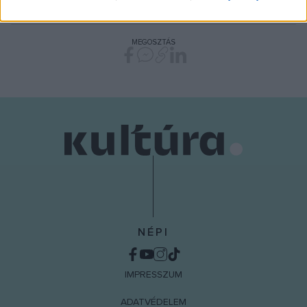
FOTÓRIPORTER
POZSONYI MAGYAR INTÉZET
WORLD PRESS PHOTO
related to security, including authentication
functionality and fraud prevention, and other
user protection.
MEGOSZTÁS
NÉPI
IMPRESSZUM
ADATVÉDELEM