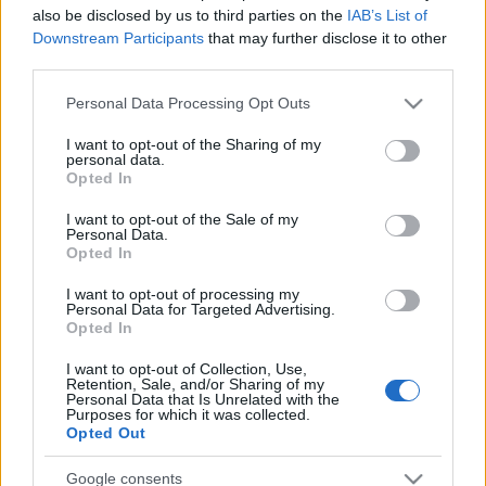
also be disclosed by us to third parties on the
IAB’s List of
is, amelyek máig, szinte szállóigékként közszájon forognak.
Downstream Participants
that may further disclose it to other
Kevés szakmabeli mondhatja el, hogy három olimpián, három
third parties.
futball-világbajnokságon és számtalan sportversenyen
Please note that this website/app uses one or more Google
Personal Data Processing Opt Outs
kaphatta lencsevégre a legemlékezetesebb pillanatokat
services and may gather and store information including but
not limited to your visit or usage behaviour. You may click to
I want to opt-out of the Sharing of my
personal data.
grant or deny consent to Google and its third-party tags to
Opted In
use your data for below specified purposes in below Google
consent section.
I want to opt-out of the Sale of my
Korniss Péter a megnyitón bejelentette: a Magyar
Personal Data.
Opted In
Sportújságírók Szövetsége díjat alapít Farkas József
nevével a sportújságírók és fotósok munkájának
I want to opt-out of processing my
Personal Data for Targeted Advertising.
elismerésére.
Opted In
I want to opt-out of Collection, Use,
A fekete-fehér fotók a sport minden ágát reprezentálják.
Retention, Sale, and/or Sharing of my
Personal Data that Is Unrelated with the
Olyan helyzeteket kapott el a tőrvívók, a teniszezők, a
Purposes for which it was collected.
Opted Out
focisták, a futók versenyeiről, amelyek a szemlélőnek más
rálátást kínálnak. A képeken megjelenik az ünneplés, a siker
Google consents