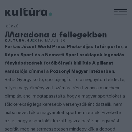
M
KÉPZŐ
Maradona a fellegekben
KULTURA.HU
2019. MÁJUS 26.
Farkas József World Press Photo-díjas fotóriporter, a
Képes Sport és a Nemzeti Sport szaklapok legendás
fényképészének fotóiból nyílt kiállítás A pillanat
varázslója címmel a Pozsonyi Magyar Intézetben.
Batta György költő, sportújságíró, író a megnyitón felidézte,
milyen nagy élmény volt számára részt venni a müncheni
olimpián, ahol megtapasztalta, hogy a magyar sportolókat a
földkerekség legsikeresebb versenyzőiként tisztelik, nem
hiába nevezték a magyarokat sportnemzetnek. Érzékelte
azt is, hogy a sportolók között igazi a barátság, egymást
segítik, még ha természetesen mindegyikük a dobogó