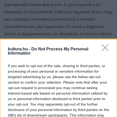
legmagasabb fokára akar is jutni. A sport ugyanis a jót
szabadítja fel az emberben. Felhívta a figyelmet arra is, hogy
nem szabadna elfeledkezni mindazokról a felvidéki
sportolókról sem, akik ugyancsak ott voltak a legjobbak
között a világversenyeken, az olimpiákon, és közben felnőtt
két nemzedék, amely előtt már nem ismert a nevük.
kultura.hu -
Do Not Process My Personal
Information
Korniss Péter Kossuth-díjas fotóművész a pályatárs
szemszögéből villantotta fel Farkas József személyiségét.
If you wish to opt-out of the sale, sharing to third parties, or
Elmondta, hogy ezt a kiállítást közösen tervezték, de a sors
processing of your personal or sensitive information for
targeted advertising by us, please use the below opt-out
közbeszólt, a fotóriporter nemrég eltávozott az élők
section to confirm your selection. Please note that after your
sorából.
opt-out request is processed you may continue seeing
interest-based ads based on personal information utilized by
us or personal information disclosed to third parties prior to
Farkas József nagy tiszteletnek örvendett a sportolók
your opt-out. You may separately opt-out of the further
között is, hiszen maga szintén sportolt, röplabdázott.
disclosure of your personal information by third parties on the
Legenda volt és legendássá váltak szellemes megjegyzései
IAB’s list of downstream participants. This information may