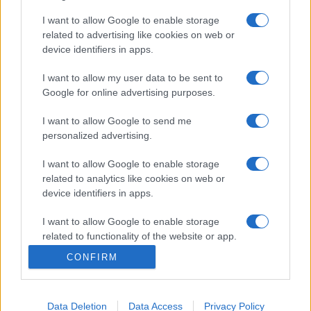
hangulata, de az eredményért vívott küzdelem, erőfeszítés
I want to allow Google to enable storage
döbbenetes kifejezése is. A tárlat egyetlen színes képe
related to advertising like cookies on web or
device identifiers in apps.
1986-ban Mexikóvárosban készült: Maradona a fellegekben
a világkupával.
I want to allow my user data to be sent to
Google for online advertising purposes.
I want to allow Google to send me
personalized advertising.
Farkas József méltán nyert képeivel számos díjat,
I want to allow Google to enable storage
elismerést. Aki megnézi a május 30-ig látható kiállítást,
related to analytics like cookies on web or
maga is meggyőződhet róla.
device identifiers in apps.
I want to allow Google to enable storage
Forrás: Felvidek.ma
related to functionality of the website or app.
CONFIRM
I want to allow Google to enable storage
related to personalization.
Data Deletion
Data Access
Privacy Policy
I want to allow Google to enable storage