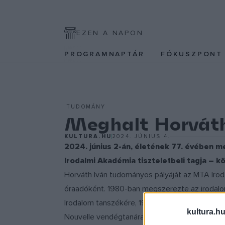
EZEN A NAPON
PROGRAMNAPTÁR
FÓKUSZPON
TUDOMÁNY
Meghalt Horváth
KULTURA.HU
2024. JÚNIUS 4.
2024. június 2-án, életének 77. évében m
Irodalmi Akadémia tiszteletbeli tagja – köz
Horváth Iván tudományos pályáját az MTA Irod
óraadóként. 1980-ban megszerezte az irodalo
Irodalom tanszékére, 1995-től habilitált egye
kultura.hu
Nouvelle vendégtanáraként tanított magyar ir