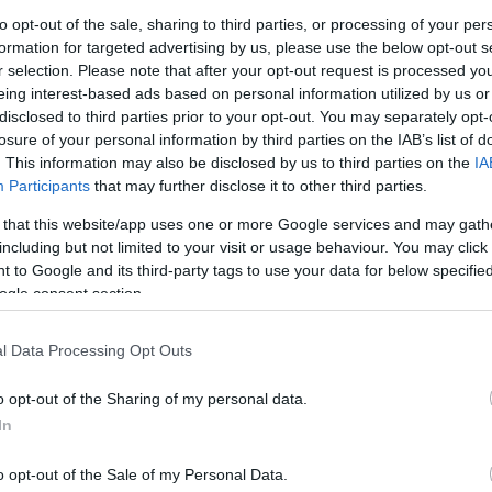
to opt-out of the sale, sharing to third parties, or processing of your per
 a Reneszánszkutatások Posztgraduális Központját (CHER), majd
formation for targeted advertising by us, please use the below opt-out s
r selection. Please note that after your opt-out request is processed y
gépes feldolgozásának első magyarországi kutatóhelyét és okta
eing interest-based ads based on personal information utilized by us or
k interdiszciplináris mesterszak az ELTE-n. Balassi Bálintról íro
disclosed to third parties prior to your opt-out. You may separately opt-
losure of your personal information by third parties on the IAB’s list of
. This information may also be disclosed by us to third parties on the
IA
Participants
that may further disclose it to other third parties.
vott, általa még a kilencvenes években bölcsészettudományi info
 that this website/app uses one or more Google services and may gath
rtője volt. Kutatócsoportjával 1976-ban kezdett el dolgozni Sze
including but not limited to your visit or usage behaviour. You may click 
ternetes változata (1993) a világ első ilyen jellegű adatbázisa vo
 to Google and its third-party tags to use your data for below specifi
lassi Bálint verseiből (1993), később József Attila prózai munkáina
ogle consent section.
-ben megjelen
t A magyar irodalom történetei
című kézikönyv háló
Iván élete utolsó évtizedében új irányt adott az ómagyar szöveg
l Data Processing Opt Outs
 álló kritikai kiadása.
o opt-out of the Sharing of my personal data.
In
dalmi és társadalmi havilap egyik alapító szerkesztője volt, 199
o opt-out of the Sale of my Personal Data.