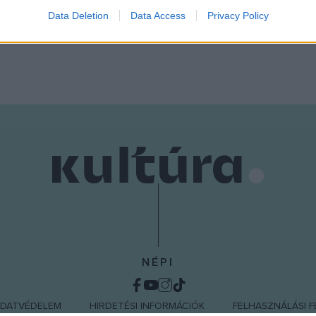
Data Deletion
Data Access
Privacy Policy
o allow Google to enable storage related to functionality of the website
o allow Google to enable storage related to personalization.
o allow Google to enable storage related to security, including
cation functionality and fraud prevention, and other user protection.
NÉPI
DATVÉDELEM
HIRDETÉSI INFORMÁCIÓK
FELHASZNÁLÁSI F