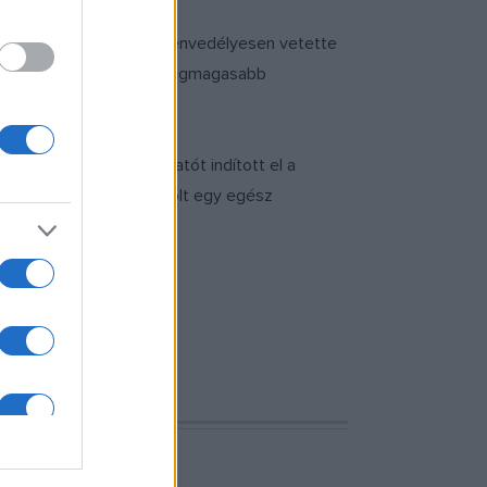
 volt az érdeklődése. Szenvedélyesen vetette
on kívül is mindenhol a legmagasabb
n sok nemzedéknyi kutatót indított el a
nkönyve nagy hatással volt egy egész
tizedes harcát is.