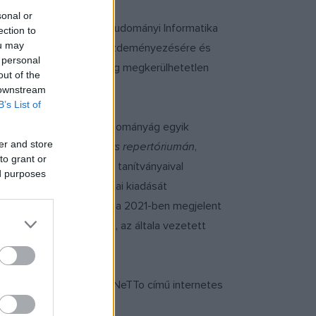
sonal or
 1998-ban a Bölcsészettudományi Informatika
ection to
ou may
tási központját. Az ő kezdeményezésére és
 personal
tt monográfiája a mai napig megkerülhetetlen
out of the
 downstream
B’s List of
rmatikának elnevezett tudományág egyik
er and store
geden a
Régi magyar vers repertóriumán
,
to grant or
lt. Szintén ő készítette tanítványaival
ed purposes
k mértékadó online kritikai kiadását
zati változatának, majd a 2021-ben megjelent
emlékek értelmezésének, az általa vezetett
5-ben részt vett az INteRNeTTo című internetes