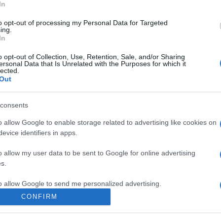
In
zak, a reneszánsz szellemiségének megfelelően rendkívül széles
to opt-out of processing my Personal Data for Targeted
ing.
fi-rendszerek és a fényképezőgépek világába egyaránt, az irodalm
In
ket kutatva.
o opt-out of Collection, Use, Retention, Sale, and/or Sharing
ersonal Data that Is Unrelated with the Purposes for which it
lected.
rként nagy hatást gyakorolt hallgatóira, oktatói munkássága sorá
Out
 1980-as évek elején írt és publikált két gimnáziumi irodalomta
consents
o allow Google to enable storage related to advertising like cookies on
ta meg gyógyíthatatlan betegségével folytatott több mint két év
evice identifiers in apps.
o allow my user data to be sent to Google for online advertising
s.
to allow Google to send me personalized advertising.
CONFIRM
o allow Google to enable storage related to analytics like cookies on
evice identifiers in apps.
ALOMTÖRTÉNÉSZ