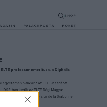
SHOP
AGAZIN
PALACKPOSTA
POKET
z
 ELTE professor emeritusa, a Digitális
i egyetemen, valamint az ELTE-n tanított
 1993-ban került az ELTE Régi Magyar
2 között a párizsi Université de la Sorbonne