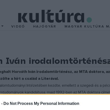
T
VIDEÓ
HAJÓGYÁR
MAGYAR KULTÚRA M
 Iván irodalomtörténés
eghalt Horváth Iván irodalomtörténész, az MTA doktora, az
ölte a hírt a család a Literával.
alomtudományi Intézetében kezdte, emellett a szegedi és a pécs
mtudományok kandidátusa, majd 1992-ben az MTA doktora címet.
temi tanár, 2002 és 2009 között tanszékvezető volt. 2000 és 200
 -
Do Not Process My Personal Information
odalmat.