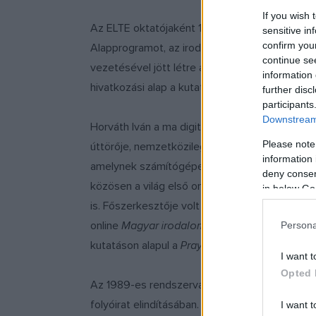
If you wish 
Az ELTE oktatójaként 1993-ban megalakította
sensitive in
confirm you
Alapprogramot, az irodalmi szövegek számító
continue se
vezetésével jött létre a Reneszánsz tanulmányo
information 
hivatkozási alap a kutatók számára.
further disc
participants
Downstream 
Horváth Iván a ma digitális bölcsészetnek hí
Please note
úttörője, nemzetközileg is meghatározó szaké
information 
amelynek számítógépes változata (1979), majd in
deny consent
közösen a világ első online kritikai kiadását Ba
in below Go
is. Főszerkesztője volt a nyomtatásban 2007
online
Magyar irodalomtörténet
nek. Horváth 
Persona
kutatáson alapul a
Pray-kódex
megjelenés előtt
I want t
Opted 
Az 1989-es rendszerváltáskor a
2000
című iro
folyóirat elindításában.
I want t