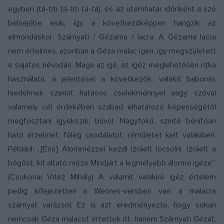
egyben (tá-titi tá-titi tá-tá), és az ütemhatár időnként a szó
belsejébe esik, így a következőképpen hangzik az
elmondáskor: Szárnyati / Gézama / lacra. A Gézama lacra
nem értelmes, azonban a Géza malac igen, így megszületett
e sajátos névadás. Maga az ige, az igéz meglehetősen ritka
használatú, a jelentései a következők: valakit babonás
hiedelmek szerint hatásos cselekménnyel vagy szóval
valamely cél érdekében szabad elhatározó képességétől
megfosztani igyekszik; bűvöl. Nagyfokú, szinte bénítóan
ható érzelmet, főleg csodálatot, rémületet kelt valakiben.
Például: „[Éris] Álommézzel kezdi Izráelt locsolni, Izráelt a
bőgőst, kit altató méze Mindjárt a legmélyebb álomra igéze”.
(Csokonai Vitéz Mihály) A valamit valakire igéz értelem
pedig kifejezetten a Weöres-versben van: a malacra
szárnyat varázsol. Ez is azt eredményezte, hogy sokan
nemcsak Géza malacot értettek itt, hanem Szárnyati Gézát,