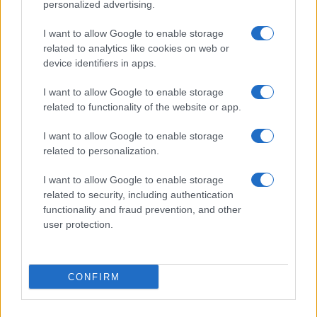
personalized advertising.
édesapa. A legkellemesebb íz érzetéhez közel álló édes
melléknév metaforikus használata egyébként
I want to allow Google to enable storage
related to analytics like cookies on web or
meglehetősen korán, már a 13. században született
device identifiers in apps.
Ómagyar Mária-siralomban megjelent: „o en ezes urodum”,
azaz „ó én édes uracskám”.
I want to allow Google to enable storage
related to functionality of the website or app.
Ugyancsak ezzel a sajátos szóalkotási móddal keletkezett a
I want to allow Google to enable storage
banya szavunk. A nagymamát egykor jobanyának hívták,
related to personalization.
hasonlóképpen összetétel a dédanya, ükanya, szépanya is.
I want to allow Google to enable storage
Az előtagja, a job a jó melléknév középfoka, ugyanis a
related to security, including authentication
középfoknak eredetileg nem hosszú, hanem rövid -b volt a
functionality and fraud prevention, and other
user protection.
jele, például: idősb, különb, utótagja pedig az anya szó.
Idővel azonban a középfoknak megváltozott az alakja, két
b-vel jobb lett belőle, és ennek következtében lassanként
CONFIRM
feledésbe merült, archaizálódott az, hogy ebben az
összetételben a jó középfoka rejlik. Ez pedig lehetővé tette