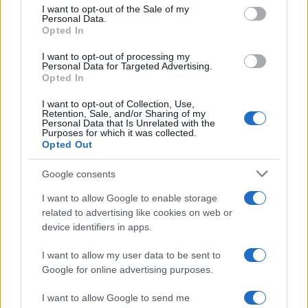
consent section.
I want to opt-out of the Sale of my
összetartozó részeket szétválasztja, a szóhatárokat
Personal Data.
áthelyezi, majd másként olvassa össze. Klasszikus magyar
Opted In
nyelvi példa erre a jelenségre a névelő eltolása, amely a
I want to opt-out of processing my
Personal Data for Targeted Advertising.
beszélt nyelvben különösen gyakori: a zongora > az ongora,
Opted In
a zacskó > az acskó, az iskolába > a ziskolába, és Vámos
I want to opt-out of Collection, Use,
Miklós egyik regényének a címe:
Zenga zének
.
Retention, Sale, and/or Sharing of my
Personal Data that Is Unrelated with the
Purposes for which it was collected.
Opted Out
Feltehetően az édes anyanyelvünk jelzős szerkezet is
szóhatár-eltolódásnak köszönheti létrejöttét. Az eredeti
Google consents
tagolás az édesanyanyelv, azaz az édesanyánktól tanult
I want to allow Google to enable storage
nyelv volt, ebből keletkezett szóhatár-eltolódással az édes
related to advertising like cookies on web or
anyanyelv. A téves tagolásban minden bizonnyal szerepet
device identifiers in apps.
játszott az, hogy az egyén érzelemmel, szeretettel és
I want to allow my user data to be sent to
ragaszkodással teli kötődésének tárgyai (például haza, apa,
Google for online advertising purposes.
anya) elég sűrűn fordultak elő az édes melléknévvel alkotott
I want to allow Google to send me
jelzős szerkezetben, összetételben: édes haza, édesanya,