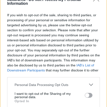
Information
szárnypihetollakként rezegtek a levegőben.”
If you wish to opt-out of the sale, sharing to third parties, or
Nyilvánvalóan több óvodában is megtörtént az, hogy az
processing of your personal or sensitive information for
egyik ovis azt kérte az óvó nénitől, hogy énekeljék el a Géza
targeted advertising by us, please use the below opt-out
section to confirm your selection. Please note that after your
malacot. Csak hosszas tanakodás után derült ki, hogy a
opt-out request is processed you may continue seeing
gyerek Weöres
Tündér
ére gondolt, Bóbitára, aki szárnyat
interest-based ads based on personal information utilized by
igéz a malacra. A gyerek fejecskéjében így ragadt meg:
us or personal information disclosed to third parties prior to
your opt-out. You may separately opt-out of the further
Szárnyati Géza malac.
disclosure of your personal information by third parties on the
IAB’s list of downstream participants. This information may
Ugyanakkor a Géza malac népetimológiával keletkezett,
also be disclosed by us to third parties on the
IAB’s List of
Downstream Participants
that may further disclose it to other
hiszen a gyerekek valami általuk érthetőt kívántak a
third parties.
számukra érthetetlen szószerkezetből, a „Szárnyat igéz a
Please note that this website/app uses one or more Google
malacra” sorból kihozni. Mi több, egy igen ritka szóalkotási
Personal Data Processing Opt Outs
services and may gather and store information including but
mód is szerepet játszik, az úgynevezett szóhatár-eltolódás,
not limited to your visit or usage behaviour. You may click to
I want to opt-out of the Sharing of my
personal data.
vagyis az a nyelvi jelenség, amelynek során az egymás után
grant or deny consent to Google and its third-party tags to
Opted In
use your data for below specified purposes in below Google
következő szavakat a nyelvérzék másként tagolja: az