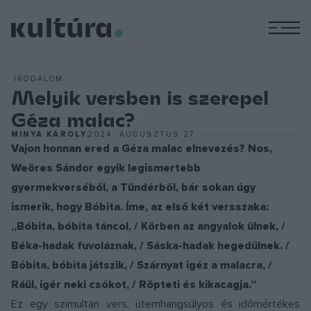
M
IRODALOM
Melyik versben is szerepel
Géza malac?
MINYA KÁROLY
2024. AUGUSZTUS 27.
Vajon honnan ered a Géza malac elnevezés? Nos,
Weöres Sándor egyik legismertebb
gyermekverséből, a Tündérből, bár sokan úgy
ismerik, hogy Bóbita. Íme, az első két versszaka:
„Bóbita, bóbita táncol, / Körben az angyalok ülnek, /
Béka-hadak fuvoláznak, / Sáska-hadak hegedülnek. /
Bóbita, bóbita játszik, / Szárnyat igéz a malacra, /
Ráül, igér neki csókot, / Röpteti és kikacagja.”
Ez egy szimultán vers, ütemhangsúlyos és időmértékes