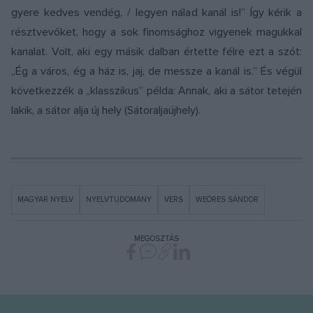
gyere kedves vendég, / legyen nálad kanál is!” Így kérik a
résztvevőket, hogy a sok finomsághoz vigyenek magukkal
kanalat. Volt, aki egy másik dalban értette félre ezt a szót:
„Ég a város, ég a ház is, jaj, de messze a kanál is.” És végül
következzék a „klasszikus” példa: Annak, aki a sátor tetején
lakik, a sátor alja új hely (Sátoraljaújhely).
MAGYAR NYELV
NYELVTUDOMÁNY
VERS
WEÖRES SÁNDOR
MEGOSZTÁS