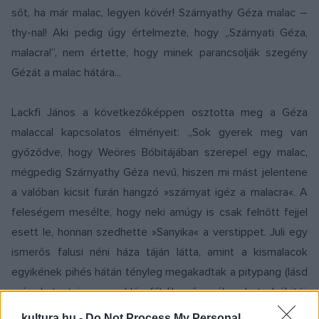
sőt, ha már malac, legyen kövér! Szárnyathy Géza malac –
thy-nal! Aki pedig úgy értelmezte, hogy „Szárnyati Géza,
malacra!”, nem értette, hogy minek parancsolják szegény
Gézát a malac hátára...
Lackfi János a következőképpen osztotta meg a Géza
malaccal kapcsolatos élményeit: „Sok gyerek meg van
győződve, hogy Weöres Bóbitájában szerepel egy malac,
mégpedig Szárnyathy Géza nevű, hiszen mi mást jelentene
a valóban kicsit furán hangzó »szárnyat igéz a malacra«. A
feleségem mesélte, hogy neki amúgy is csak felnőtt fejjel
esett le, honnan szedhette »Sanyika« a verstippet. Juli egy
ismerős falusi néni háza táján látta, amint a kismalacok
egyikének pihés hátán tényleg megakadtak a pitypang (lásd
még: kutyatej, gyermekláncfű) libegő, szél sodorta bóbitái,
ezek a mini ejtőernyős kommandósok, és valódi
kultura.hu -
Do Not Process My Personal