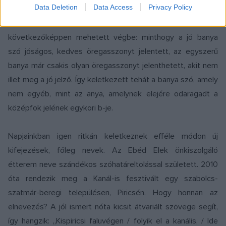
Data Deletion
Data Access
Privacy Policy
a szó új (téves) tagolását, amely a 17. század végétől
adatolható: jobanya > jó banya. A jelentésváltozás a
következőképpen mehetett végbe: minthogy a jó banya
szó jóságos, kedves öregasszonyt jelentett, az egyszerű
banya már csakis olyan öregasszonyt jelenthetett, akit nem
illet meg a jó jelző. Így keletkezett tehát a banya szó, amely
nem egyéb, mint az anya, amelynek elejére odaragadt a
középfok jelének egykori b-je.
Napjainkban igen ritkán keletkeznek efféle módon új
kifejezések, főleg nevek. Az Ebéd Elek önkiszolgáló
étterem neve szándékos szóhatáreltolással született. 2010
óta rendezik meg a Kanál-is fesztivált egy szabolcs-
szatmár-beregi településen, Piricsén. Hogy honnan az
elnevezés? A jól ismert nóta kicsit átvariált szövege segít,
így hangzik: „Kispiricsi faluvégen / folyik el a kanális, / Ide