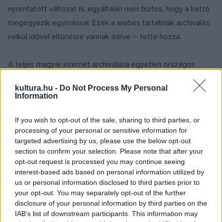
nyomtatott változat is, egyáltalán nem biztos, hogy a kettő
megegyezik egymással. Ezek a webes tartalmak archiválás
nélkül idővel eltűnésre vannak ítélve – tette hozzá.
A teljes magyar internet archiválása egyetlen országos
szintű intézmény számára sem lehetséges. Jelenleg 4600
kultura.hu -
Do Not Process My Personal
online hírportál, napilap és időszakos kiadvány lementése
Information
tűnik megoldhatónak rendszeresen, évente pár alkalommal.
A lementett webes tartalmak elérhetőek lesznek az
If you wish to opt-out of the sale, sharing to third parties, or
processing of your personal or sensitive information for
Országos Könyvtári Platformon (OKP) belül.
targeted advertising by us, please use the below opt-out
section to confirm your selection. Please note that after your
Latorcai Csaba, az Emberi Erőforrások Minisztériuma
opt-out request is processed you may continue seeing
interest-based ads based on personal information utilized by
közigazgatási államtitkára kiemelte: 2006-ban merült fel
us or personal information disclosed to third parties prior to
először a magyar weboldalak tömeges archiválásának
your opt-out. You may separately opt-out of the further
ötlete, amely 2016-ban bekerült az Országos Könyvtári
disclosure of your personal information by third parties on the
IAB’s list of downstream participants. This information may
Platform (OKP) 10 milliárd forintos fejlesztésének elemei