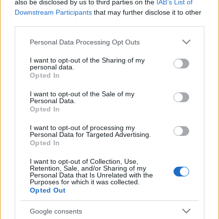
also be disclosed by us to third parties on the
IAB’s List of
közé is.
Downstream Participants
that may further disclose it to other
third parties.
A 2017-ben indult webarchiválási tesztprojektben 2018
Please note that this website/app uses one or more Google
Personal Data Processing Opt Outs
decemberében 291 ezer magyar domain cím tartalmát
services and may gather and store information including but
not limited to your visit or usage behaviour. You may click to
I want to opt-out of the Sharing of my
mentették le. A technikai háttér tehát már létezik, a
personal data.
grant or deny consent to Google and its third-party tags to
Opted In
következő lépés a stabil jogszabályi és költségvetési
use your data for below specified purposes in below Google
támogatás kidolgozás.
consent section.
I want to opt-out of the Sale of my
Personal Data.
Opted In
A tervek szerint az OSZK-nak 2021-től el kell tudnia látni a
I want to opt-out of processing my
magyar vonatkozású webtartalmak mentésének,
Personal Data for Targeted Advertising.
Opted In
feldolgozásának, hosszú távú megőrzésének és
webarchívumba rendezésének feladatát. Az internet
I want to opt-out of Collection, Use,
Retention, Sale, and/or Sharing of my
legkomplexebb médium, amellyel az elmúlt több száz évben
Personal Data that Is Unrelated with the
Purposes for which it was collected.
valaha is találkoztak a közgyűjtemények. A web egyre
Opted Out
nagyobb részét teszik ki a különböző szoftverek, ezért
Google consents
elképesztően nehéz az archiválása – hangsúlyozta Drótos