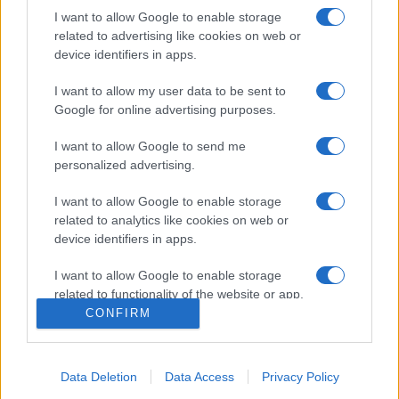
László főkönyvtáros a konferencián.
I want to allow Google to enable storage
related to advertising like cookies on web or
device identifiers in apps.
A webarchiválási tesztprojektben 2018-ban mintegy 20
ezer webhelyet, 29 terabájt összméretű adatot mentettek
I want to allow my user data to be sent to
Google for online advertising purposes.
le. Az eltárolt fájlok/URL-címek száma megközelíti az 500
milliót. Idén decemberben egy ennél is nagyszabásúbb
I want to allow Google to send me
„aratásra” készülnek. A tanácskozáson szó lesz egyebek
personalized advertising.
mellett az online sajtócikkek adatbázisba rendezéséről, a
I want to allow Google to enable storage
webhelyek metaadatolási problémáiról, valamint az OSZK
related to analytics like cookies on web or
országos projektjén belüli, helyi érdekű webarchiválási
device identifiers in apps.
lehetőségekről is.
I want to allow Google to enable storage
related to functionality of the website or app.
CONFIRM
I want to allow Google to enable storage
related to personalization.
Data Deletion
Data Access
Privacy Policy
KULTPOL
ORSZÁGOS SZÉCHÉNYI KÖNYVTÁR
WEBARCHIVÁLÁS
I want to allow Google to enable storage