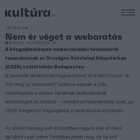
M
IRODALOM
Nem ér véget a webaratás
MTI
2019. NOVEMBER 14.
A közgyűjtemények webarchiválási feladatairól
tanácskoznak az Országos Széchényi Könyvtárban
(OSZK) csütörtökön Budapesten.
A harmadik alkalommal megrendezett
404 Not Found - Ki
őrzi meg az internetet?
szakmai napnak a célja
feltérképezni a webes tartalmak archiválásának
lehetőségeit és határait – mondta el Hammerstein Judit, az
OSZK megbízott főigazgatója a tanácskozás kezdetén.
Az elmúlt mintegy két évtizedben nagyon sok értékes
tartalom csak online formában jelent meg, de ha volt