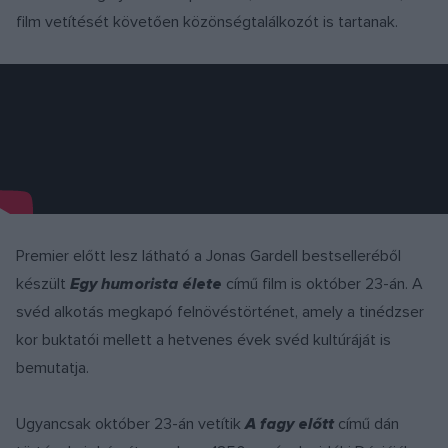
film vetítését követően közönségtalálkozót is tartanak.
Premier előtt lesz látható a Jonas Gardell bestselleréből
készült
Egy humorista élete
című film is október 23-án. A
svéd alkotás megkapó felnövéstörténet, amely a tinédzser
kor buktatói mellett a hetvenes évek svéd kultúráját is
bemutatja.
Ugyancsak október 23-án vetítik
A fagy előtt
című dán