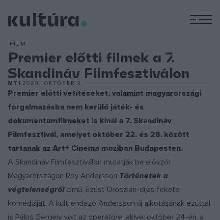
M
FILM
Premier előtti filmek a 7.
Skandináv Filmfesztiválon
MTI
2020. OKTÓBER 8.
Premier előtti vetítéseket, valamint magyarországi
forgalmazásba nem kerülő játék- és
dokumentumfilmeket is kínál a 7. Skandináv
Filmfesztivál, amelyet október 22. és 28. között
tartanak az Art+ Cinema moziban Budapesten.
A Skandináv Filmfesztiválon mutatják be először
Magyarországon Roy Andersson
Történetek a
végtelenségről
című, Ezüst Oroszlán-díjas fekete
komédiáját. A kultrendező Andersson új alkotásának ezúttal
is Pálos Gergely volt az operatőre, akivel október 24-én, a