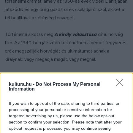
történelmi drámát, amely az 1850-es évek vidéki Dániájában
játszódik és egy öreg gazdáról és családjáról szól, akiket a
tél beálltával az éhínség fenyeget.
Történelmi alkotás még
A király választása
című norvég
film. Az 1940-ben játszódó történetben a német fegyveres
erők megszállják Norvégiát és ultimátumot adnak a
királynak: vagy megadja magát, vagy meghal.
Egy másik norvég történelmi alkotást,
A tizenkettedik férfi
című filmet október 22-én tűzik műsorra. A film Jan Baalsrud,
kultura.hu -
Do Not Process My Personal
Information
a nácik elől menekülő norvég háborús hős történetét meséli
el: 1943-ban tizenkét norvég ellenállót fogtak el a nácik egy
If you wish to opt-out of the sale, sharing to third parties, or
honfitársuk árulását követően, egyedül Baalstrudnak sikerült
processing of your personal or sensitive information for
targeted advertising by us, please use the below opt-out
elmenekülnie.
section to confirm your selection. Please note that after your
opt-out request is processed you may continue seeing