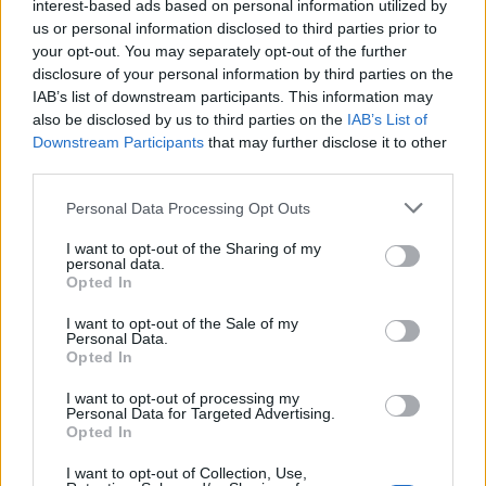
Harry Martinson Nobel-díjas svéd szerző
Aniara
című
interest-based ads based on personal information utilized by
us or personal information disclosed to third parties prior to
tudományos-fantasztikus verses eposzának filmes
your opt-out. You may separately opt-out of the further
adaptációját október 22-én láthatja a magyar közönség. A
disclosure of your personal information by third parties on the
történet szerint miután a Föld lakhatatlanná válik, az
IAB’s list of downstream participants. This information may
also be disclosed by us to third parties on the
IAB’s List of
embereket új hazájukba, a Marsra költöztetik.
Downstream Participants
that may further disclose it to other
third parties.
Október 23-án vetítik a
Botok és kövek
című dán filmet,
Please note that this website/app uses one or more Google
Personal Data Processing Opt Outs
amely két fiatal határokat feszegető barátságáról szól. A
services and may gather and store information including but
The Return
című filmben két örökbefogadott felnőttként
not limited to your visit or usage behaviour. You may click to
I want to opt-out of the Sharing of my
personal data.
grant or deny consent to Google and its third-party tags to
visszatér Koreába, ahol más, örökbefogadott sorstársaikkal
Opted In
use your data for below specified purposes in below Google
találkoznak, míg A
Sune vs. Sune
című svéd családi vígjáték
consent section.
I want to opt-out of the Sale of my
egy negyedikes fiú iskolai nehézségeiről szól. Mindkét filmet
Personal Data.
Opted In
október 25-én láthatja a közönség.
I want to opt-out of processing my
Personal Data for Targeted Advertising.
A fesztiválon ismét műsoron lesz a
Daniel
című,
Opted In
megtörtént eseményeket feldolgozó dráma, amely Daniel
I want to opt-out of Collection, Use,