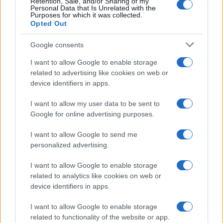
Rye fotóriporterről szól, akit 398 napig tartott fogva az
Retention, Sale, and/or Sharing of my
Personal Data that Is Unrelated with the
Iszlám Állam Szíriában.
Purposes for which it was collected.
Opted Out
Google consents
I want to allow Google to enable storage
related to advertising like cookies on web or
device identifiers in apps.
I want to allow my user data to be sent to
Google for online advertising purposes.
A fesztivál programjában dokumentumfilmek is szerepelnek.
I want to allow Google to send me
personalized advertising.
Grönlandról és az inuit őslakosok kultúrájáról szól a
The
Raven and the Seagull
című dán alkotás; a
The Man Who
I want to allow Google to enable storage
Played with Fire
című svéd dokumentumfilm pedig Stieg
related to analytics like cookies on web or
device identifiers in apps.
Larson világhírű író örökségét és életművét mutatja be. A
svéd író a Millennium-trilógia révén vált ismertté.
I want to allow Google to enable storage
related to functionality of the website or app.