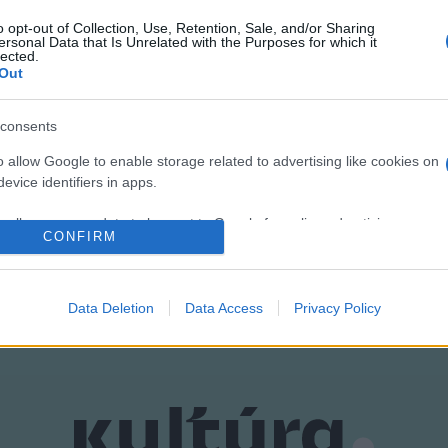
OLGAI címmel
december 11-én 18 órakor
a
Typotex kiadóval
k
o opt-out of Collection, Use, Retention, Sale, and/or Sharing
ol
Réz András
vezetésével
Dr. Forgács Attila,
Lakatos Márk,
ersonal Data that Is Unrelated with the Purposes for which it
lected.
Out
consents
o allow Google to enable storage related to advertising like cookies on
evice identifiers in apps.
o allow my user data to be sent to Google for online advertising
CONFIRM
s.
to allow Google to send me personalized advertising.
Data Deletion
Data Access
Privacy Policy
o allow Google to enable storage related to analytics like cookies on
evice identifiers in apps.
o allow Google to enable storage related to functionality of the website