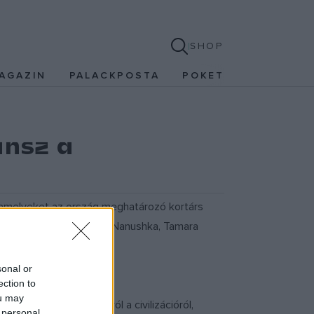
SHOP
AGAZIN
PALACKPOSTA
POKET
ansz a
, amelyeket az ország meghatározó kortárs
 tervezők között található Nanushka, Tamara
sonal or
ection to
ou may
ondolatgyűjtemény arról a civilizációról,
 personal