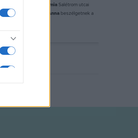
özösen a
Werk Akadémia
Salétrom utcai
 Németh Juci
és
Réz Anna
beszélgetnek a