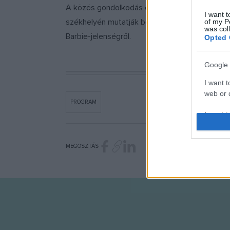
A közös gondolkodás eredményeit BARBIE D
I want t
székhelyén mutatják be a nyilvánosságnak, ah
of my P
was col
Barbie-jelenségről.
Opted 
Google 
I want t
web or d
PROGRAM
I want t
purpose
I want 
MEGOSZTÁS
I want t
web or d
I want t
or app.