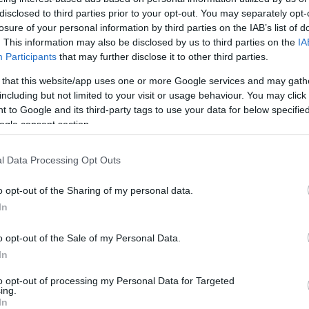
 babából, majd képes bonyolulttá, ellentmondásossá és szövevény
disclosed to third parties prior to your opt-out. You may separately opt-
losure of your personal information by third parties on the IAB’s list of
gai nem jók, nem rosszak, csak bonyolultak. És éppen ez a bonyol
. This information may also be disclosed by us to third parties on the
IA
 értékes kutatási célponttá teszi.
Barbie világa a mi világunk, 
Participants
that may further disclose it to other third parties.
k belé.
Nem róla van szó, hanem mirólunk. Mi ingereljük magunka
 that this website/app uses one or more Google services and may gath
l, azzal, ahogyan a családi viszonyainkat alakítjuk, s végül azzal
including but not limited to your visit or usage behaviour. You may click 
ózsaszín fésülködő asztalkájának ártalmatlan, törhetetlen tükrébe
 to Google and its third-party tags to use your data for below specifi
ogle consent section.
l Data Processing Opt Outs
 mindig is fogékony Werk Akadémia a könyv nyomán továbbgondolt
o opt-out of the Sharing of my personal data.
lyben civilizációnk úgy tükröződik, mintha babacivilizáció le
In
kapni egy képzeletbeli Barbie PopUp Store-ban. Az ezekről a kérd
o opt-out of the Sale of my Personal Data.
 magyar divat 15 olyan fiatal és már meghatározó tervezőjét, mint
In
yösi Renáta (Iner), Kreatív Sminkműhely, Lang Szonja (Tyra Clothi
uta), Romani Barbie, Tamara Barnoff, The Four, Tóth-Kern Enikő, Zo
to opt-out of processing my Personal Data for Targeted
ing.
In