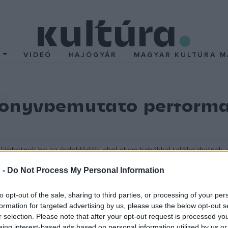
T
VIDEÓ
HAJÓGYÁR
MAGYAR KULTÚRA M
 Könyvbemutató perform
léphetnek be az érdeklődők, ahol olyan babákkal találkozhatnak
tók alakítanak át, öltöztetnek fel a saját elképzeléseik alapján. A
 -
Do Not Process My Personal Information
to opt-out of the sale, sharing to third parties, or processing of your per
formation for targeted advertising by us, please use the below opt-out s
r selection. Please note that after your opt-out request is processed y
lik
orosz szerző
Barbie, az igazi szőkenő
című kötete. A könyv g
eing interest-based ads based on personal information utilized by us or