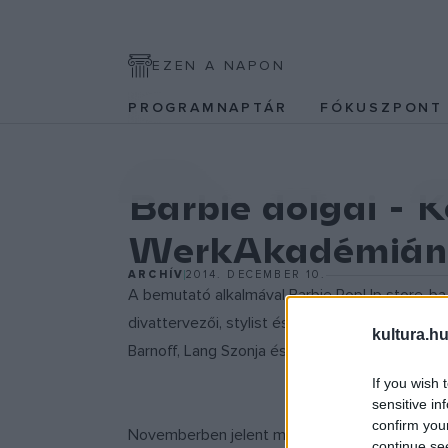
EZEN A NAPON
PROGRAMNAPTÁR
FÓKUSZPON
IRODALOM
Barbie dolgai -
WerkAkadémián
ARCHÍV
2014. DECEMBER 10.
A bemutató alkalmával Barbie PopUp store-ba 
divattervezői, stylist és enteriőrstylist hallga
kultura.hu
Barnoff, Lang Szonja és Molnár Márk.
If you wish 
sensitive in
confirm you
Novemberben jelent meg magyarul
Linor Gora
continue se