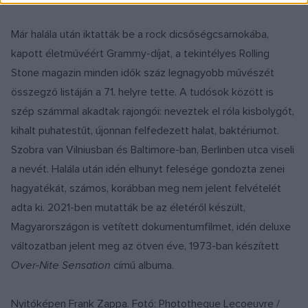
Már halála után iktatták be a rock dicsőségcsarnokába,
kapott életművéért Grammy-díjat, a tekintélyes Rolling
Stone magazin minden idők száz legnagyobb művészét
összegző listáján a 71. helyre tette. A tudósok között is
szép számmal akadtak rajongói: neveztek el róla kisbolygót,
kihalt puhatestűt, újonnan felfedezett halat, baktériumot.
Szobra van Vilniusban és Baltimore-ban, Berlinben utca viseli
a nevét. Halála után idén elhunyt felesége gondozta zenei
hagyatékát, számos, korábban meg nem jelent felvételét
adta ki. 2021-ben mutatták be az életéről készült,
Magyarországon is vetített dokumentumfilmet, idén deluxe
változatban jelent meg az ötven éve, 1973-ban készített
Over-Nite Sensation
című albuma.
Nyitóképen Frank Zappa. Fotó: Phototheque Lecoeuvre /