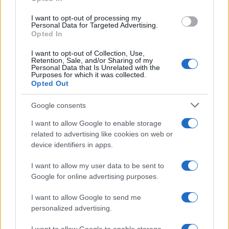
jelentettek, tele happeningekkel, váratlan fordulatokkal. A
I want to opt-out of processing my
műsor nem egyszer a közönség szidalmazásával kezdődött,
Personal Data for Targeted Advertising.
Opted In
majd műanyag babákkal imitálta a szeretkezést. Olykor a
sors is közbeszólt: 1971-es turnéján Svájcban leégett Zappa
I want to opt-out of Collection, Use,
Retention, Sale, and/or Sharing of my
együttese felszerelésének java része (a tűz látványa ihlette
Personal Data that Is Unrelated with the
Purposes for which it was collected.
a Deep Purple
Smoke on The Water
című örökzöldjét),
Opted Out
ezután a londoni koncerten súlyos sérüléseket szenvedett,
Google consents
mert egy rajongója lelökte a színpadról. Amikor visszatért,
I want to allow Google to enable storage
egy ideig kerekesszékben ülve koncertezett. Pályatársai
related to advertising like cookies on web or
nagy részétől eltérően sem drogot, sem alkoholt nem
device identifiers in apps.
fogyasztott, és ezt a zenekarában sem tűrte: számára a
I want to allow my user data to be sent to
zene volt az egyetlen kábítószer, együttesével
Google for online advertising purposes.
rendszeresen 10–12 órát próbált.
I want to allow Google to send me
personalized advertising.
Csillogó szellemű, rendkívül sokoldalú tehetség volt, látták
benne az őspunkot és a tojásfejű intellektuelt is. Könyveket