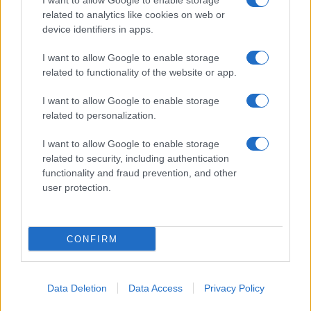
I want to allow Google to enable storage
írt, filmeket forgatott, előadásokat tartott, hallatta hangját
related to analytics like cookies on web or
device identifiers in apps.
társadalmi és politikai kérdésekben is. Riportalanyként
szórta a poénokat, alig győzték lejegyezni aranyköpéseit.
I want to allow Google to enable storage
Egyik örökérvényű mondása szerint a rockújságírás az,
related to functionality of the website or app.
amikor írni nem tudó emberek készítenek interjút beszélni
I want to allow Google to enable storage
nem tudó emberekkel olvasni nem tudó emberek számára.
related to personalization.
Zenéjét így jellemezte: „addig bosszantjuk a hallgatóságot,
I want to allow Google to enable storage
amíg az megáll és egy pillanatra elgondolkodik”.
related to security, including authentication
functionality and fraud prevention, and other
user protection.
Zappa Csehországban szinte kultikus rangra tett szert: az
ellenzék vezéralakja, a drámaíró és későbbi köztársasági
elnök Václav Havel nagy kedvence volt. Magyarországon
CONFIRM
1991-ben, halála előtt két évvel lépett fel a Budapesti
Búcsún. Ebben az évben jelentette be betegségét; a
prosztatarák 1993. december 4-én vitte el, egy héttel
Data Deletion
Data Access
Privacy Policy
korábban jelent meg utolsó lemeze, a
Yellow Shark
.