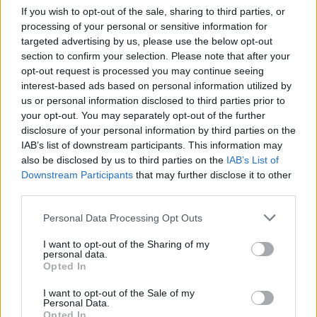
If you wish to opt-out of the sale, sharing to third parties, or
soha nem volt. Esetében tiszta műfajokról sem lehet
processing of your personal or sensitive information for
beszélni: lemezei között akadnak kabarisztikus
targeted advertising by us, please use the below opt-out
hangvételűek (
200 Motels
,
Joe’s Garage
) és komolyabb
section to confirm your selection. Please note that after your
opt-out request is processed you may continue seeing
alkotások (
Hot Rats
,
Wakajawaka
); több albumát
interest-based ads based on personal information utilized by
nagyzenekarral vette fel. A közönség véleménye soha nem
us or personal information disclosed to third parties prior to
érdekelte különösebben. A teljesen instrumentális
Hot Rats
,
your opt-out. You may separately opt-out of the further
disclosure of your personal information by third parties on the
amelyen csak egyetlen számot énekel az általa nem is
IAB’s list of downstream participants. This information may
énekesnek tartott Captain Beefheart, megjelenésekor
also be disclosed by us to third parties on the
IAB’s List of
csúfosan megbukott, ugyanakkor ma már Zappa egyik
Downstream Participants
that may further disclose it to other
third parties.
legjobb alkotásának tartják. Sokszor vádolták azzal, hogy
nem tud gitározni, erre született csattanós válaszként a
Please note that this website/app uses one or more Google
Personal Data Processing Opt Outs
services and may gather and store information including but
nyolcvanas években két gitáralbuma. Hangterjedelme nem
not limited to your visit or usage behaviour. You may click to
I want to opt-out of the Sharing of my
volt nagy, saját bevallása szerint egy meghallgatáson
personal data.
grant or deny consent to Google and its third-party tags to
Opted In
megbukott volna, mégis szuggesztív előadó volt.
use your data for below specified purposes in below Google
consent section.
I want to opt-out of the Sale of my
Personal Data.
Nem ritkán három-négy órás koncertjei különös élményt
Opted In