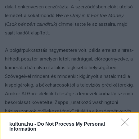
dalait önkényesen cenzúrázta. A szerződésben előírt utolsó
lemezét a sokatmondó
We’re Only in It For the Money
(
Csak pénzért csináltuk
) címmel tette le az asztalra, majd
saját kiadót alapított.
A polgárpukkasztás nagymestere volt, példa erre az a híres-
hírhedt poszter, amelyen letolt nadrággal, előregörnyedve, a
kamerába bámulva ül a lakás legkisebb helységében.
Szövegeivel mindent és mindenkit kigúnyolt a hatalomtól a
kispolgárokig, a békeharcosoktól a televíziós prédikátorokig.
Amikor Al Gore alelnök felesége a lemezek korhatár szerinti
besorolását követelte, Zappa „unatkozó washingtoni
háziasszonyok gyülekezetének” titulálta a kezdeményezés
pártolóit.
kultura.hu -
Do Not Process My Personal
Information
Zenéje nem volt könnyen fogyasztható, listavezető lemeze