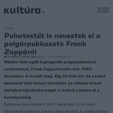
M
ZENE
Puhatestűt is neveztek el a
polgárpukkasztó Frank
Zappáról
MTI/KULTÚRA.HU
2023. DECEMBER 4.
Minden idők egyik legnagyobb polgárpukkasztó
rockzenésze, Frank Zappa harminc éve, 1993.
december 4-én halt meg. Alig 53 évet élt, de ezalatt
hatvannál több lemezt készített, és minden létező
műfajban kipróbálta magát a rocktól a jazzen át a
komolyzenéig.
Baltimore-ban született 1940. december 21-én olasz
bevándorló apától és francia-olasz anyától. A család tízéves