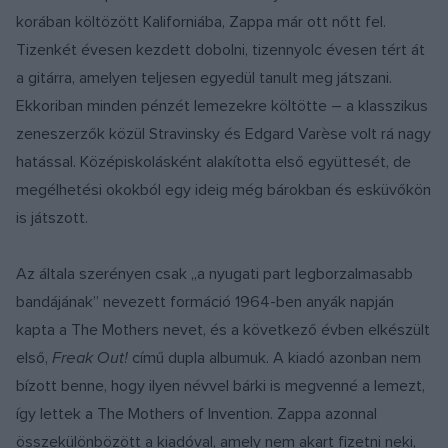
korában költözött Kaliforniába, Zappa már ott nőtt fel.
Tizenkét évesen kezdett dobolni, tizennyolc évesen tért át
a gitárra, amelyen teljesen egyedül tanult meg játszani.
Ekkoriban minden pénzét lemezekre költötte – a klasszikus
zeneszerzők közül Stravinsky és Edgard Varèse volt rá nagy
hatással. Középiskolásként alakította első együttesét, de
megélhetési okokból egy ideig még bárokban és esküvőkön
is játszott.
Az általa szerényen csak „a nyugati part legborzalmasabb
bandájának” nevezett formáció 1964-ben anyák napján
kapta a The Mothers nevet, és a következő évben elkészült
első,
Freak Out!
című dupla albumuk. A kiadó azonban nem
bízott benne, hogy ilyen névvel bárki is megvenné a lemezt,
így lettek a The Mothers of Invention. Zappa azonnal
összekülönbözött a kiadóval, amely nem akart fizetni neki,