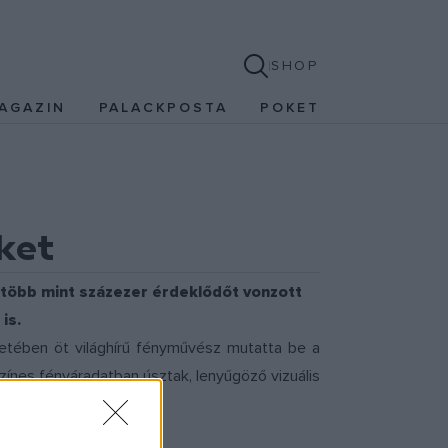
SHOP
AGAZIN
PALACKPOSTA
POKET
ket
tt több mint százezer érdeklődőt vonzott
is.
retében öt világhírű fényművész mutatta be a
ínes fényáradatban úsztak, lenyűgöző vizuális
a lett.