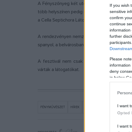
A Fényszőnyeg két utcát borított be, a Fény 
If you wish 
több helyszínen pedig interaktív látványosságo
sensitive in
confirm you
a Cella Septichora Látogatóközpontban kézmoz
continue se
information 
A rendezvényen nemzetközi és hazai fényműv
further disc
participants
spanyol, a belvárosban francia alkotó munkájáva
Downstream 
Please note
A fesztivál nem csak fényélményeket kínált. 
information 
várták a látogatókat.
deny consent
in below Go
Persona
I want t
FÉNYMŰVÉSZET
HÍREK
KULTURÁLIS TURIZMUS
PÉ
Opted 
I want t