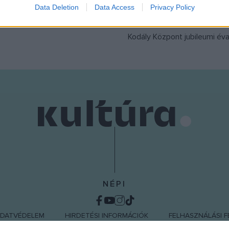
Data Deletion
Data Access
Privacy Policy
évtizedben a magyar kulturál
o allow Google to enable storage related to functionality of the website
meghatározó helyszínévé vál
Kodály Központ jubileumi éva
o allow Google to enable storage related to personalization.
o allow Google to enable storage related to security, including
cation functionality and fraud prevention, and other user protection.
NÉPI
DATVÉDELEM
HIRDETÉSI INFORMÁCIÓK
FELHASZNÁLÁSI F