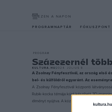
EZEN A NAPON
PROGRAMNAPTÁR
FÓKUSZPON
PROGRAM
Százezernél több
KULTURA.HU
2024. JÚLIUS 8.
A Zsolnay Fényfesztivál, az ország első és
bel- és külföldről egyaránt. Az eseményr
A Zsolnay Fényfesztivál központi látványoss
Rubik-kocka témája köré készített 3D-mapping
élményt nyújtva. A közönségszavazatok alapj
kultura.hu