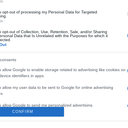
In
to opt-out of processing my Personal Data for Targeted
ing.
In
o opt-out of Collection, Use, Retention, Sale, and/or Sharing
ersonal Data that Is Unrelated with the Purposes for which it
lected.
Out
consents
PROGRAM
dei Music Hungary-
Indul a 15 éves péc
o allow Google to enable storage related to advertising like cookies on
élyesei
Kodály Központ jub
evice identifiers in apps.
évada
, Szűcs Krisztián, Palya Bea,
o allow my user data to be sent to Google for online advertising
A Pannon Filharmonikusok V
, a Zsolnay Fényfesztivál és
s.
díszhangversenyével indul s
land stábja is az idei jelöltek
to allow Google to send me personalized advertising.
jén és a Zsolnay Fényfesztivál
CONFIRM
2026 júliusában a fennállásá
o allow Google to enable storage related to analytics like cookies on
évfordulóját ünneplő és az e
evice identifiers in apps.