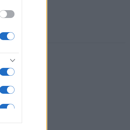
si
ileumi
árosnapi
zeptember 1-
lal zárul
nak 15.
lmúlt másfél