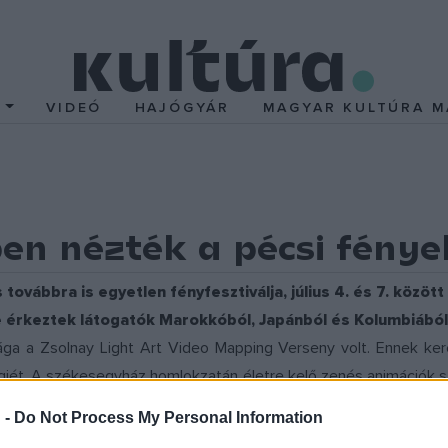
T
VIDEÓ
HAJÓGYÁR
MAGYAR KULTÚRA M
en nézték a pécsi fénye
 továbbra is egyetlen fényfesztiválja, július 4. és 7. közö
e érkeztek látogatók Marokkóból, Japánból és Kolumbiából 
ága a Zsolnay Light Art Video Mapping Verseny volt. Ennek ke
jét. A székesegyház homlokzatán életre kelő zenés animációk sz
án a győztes a német Jonas Denzel
Chromatic Fusion
című alkotás
 -
Do Not Process My Personal Information