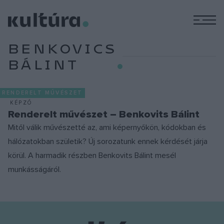
M
BENKOVICS
BÁLINT
RENDERELT MŰVÉSZET
KÉPZŐ
Renderelt művészet – Benkovits Bálint
Mitől válik művészetté az, ami képernyőkön, kódokban és
hálózatokban születik? Új sorozatunk ennek kérdését járja
körül. A harmadik részben Benkovits Bálint mesél
munkásságáról.