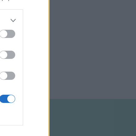
ultuk meg
entebb
 mint minden