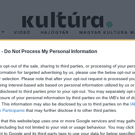
T
VIDEÓ
HAJÓGYÁR
MAGYAR KULTÚRA M
 -
Do Not Process My Personal Information
OS
to opt-out of the sale, sharing to third parties, or processing of your per
formation for targeted advertising by us, please use the below opt-out s
r selection. Please note that after your opt-out request is processed y
PON TÖRTÉNT
EZEN A NAPON TÖRTÉNT
eing interest-based ads based on personal information utilized by us or
 24-én történt
Február 24-én tört
disclosed to third parties prior to your opt-out. You may separately opt-
uló tudja, hogy ő szamár, és
2020-ban ezen a napon huny
losure of your personal information by third parties on the IAB’s list of
életbe, mindenkitől szívesen
István Kossuth- és kétszere
. This information may also be disclosed by us to third parties on the
IA
Participants
that may further disclose it to other third parties.
berek pedig szeretik azokat,
Attila-díjas magyar költő, író,
akarnak tőlük. Az első
legkedvesebb mesefiguráin
 that this website/app uses one or more Google services and may gath
including but not limited to your visit or usage behaviour. You may click 
ban azt hiszi, ő mindenkinél
Pom, Sün Balázs és Süsü, a 
 to Google and its third-party tags to use your data for below specifi