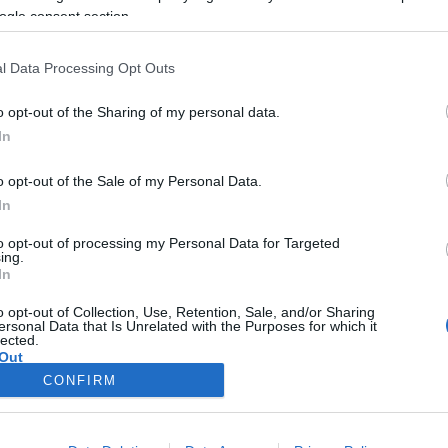
 emberek pedig tudvalevően
megálmodója. Utóbbitól tan
ogle consent section.
at, akik okosabbak akarnak
többek között, hogy „Legsz
 – fogalmazta az 1954.
dolog a barátság, többet ér,
l Data Processing Opt Outs
én elhunyt Herczeg Ferenc
királyság”.
o opt-out of the Sharing of my personal data.
almi konzervativizmus
In
, akinek nevéhez olyan művek
nt a Fenn és lenn, Az első
o opt-out of the Sale of my Personal Data.
atoni rege, az Álomország, a
In
és a Magdaléna két élete.
to opt-out of processing my Personal Data for Targeted
ing.
In
o opt-out of Collection, Use, Retention, Sale, and/or Sharing
ersonal Data that Is Unrelated with the Purposes for which it
lected.
Out
CONFIRM
consents
o allow Google to enable storage related to advertising like cookies on