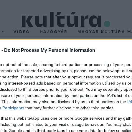
T
VIDEÓ
HAJÓGYÁR
MAGYAR KULTÚRA M
 -
Do Not Process My Personal Information
to opt-out of the sale, sharing to third parties, or processing of your per
formation for targeted advertising by us, please use the below opt-out s
r selection. Please note that after your opt-out request is processed y
PON TÖRTÉNT
eing interest-based ads based on personal information utilized by us or
22-én történt
disclosed to third parties prior to your opt-out. You may separately opt-
en a napon tartotta meg
losure of your personal information by third parties on the IAB’s list of
 koncertjét a 100 Tagú
. This information may also be disclosed by us to third parties on the
IA
Participants
that may further disclose it to other third parties.
ar a Budapest Kongresszusi
 Az 1985. november 2-án,
 that this website/app uses one or more Google services and may gath
including but not limited to your visit or usage behaviour. You may click 
Budapest Cigányzenekar
 to Google and its third-party tags to use your data for below specifi