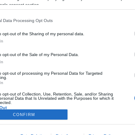
lturális Egyesület néven
ogle consent section.
 komolyzenei műveket,
s magyar cigánymuzsikát,
l Data Processing Opt Outs
kat és népdalokat játszó
o opt-out of the Sharing of my personal data.
 elmút évtizedek során több
In
oncertet adott Magyarország
lepüléseinek kultúrházaitól a
o opt-out of the Sale of my Personal Data.
 híres koncertterméig.
In
to opt-out of processing my Personal Data for Targeted
ing.
In
o opt-out of Collection, Use, Retention, Sale, and/or Sharing
ersonal Data that Is Unrelated with the Purposes for which it
lected.
Out
CONFIRM
consents
o allow Google to enable storage related to advertising like cookies on