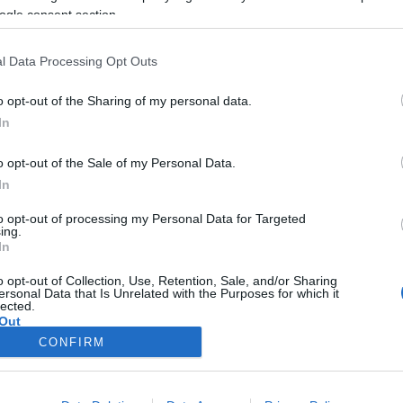
, ahogyan az örömeinket is.
színpadi és filmzenét írt és 
ogle consent section.
ndenre jó!” – fogalmazta a
emellett zenélt, rendezett, ta
madik születésnapját
zenei rendező, színházigazga
l Data Processing Opt Outs
ai Mari-díjas színésznő,
önkormányzati képviselő, és 
o opt-out of the Sharing of my personal data.
, akit többek között a Radnóti
Kapolcsi Művészeti Napokat
In
áz, a Nemzeti Színház és a
Művészetek Völgye néven
áz előadásaiban, valamint a
Magyarország legnagyobb
o opt-out of the Sale of my Personal Data.
s más semmi, Az ember, aki
összművészeti fesztiváljává 
In
 és a Nejem, nőm, csajom
magát.
to opt-out of processing my Personal Data for Targeted
ing.
en láthattuk.
In
o opt-out of Collection, Use, Retention, Sale, and/or Sharing
ersonal Data that Is Unrelated with the Purposes for which it
lected.
Out
CONFIRM
consents
o allow Google to enable storage related to advertising like cookies on