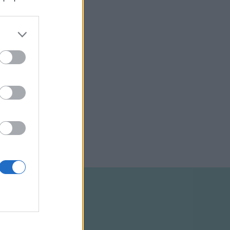
szerkesztett,
nított. Volt
tó,
elindította a
, amely
nőtte ki