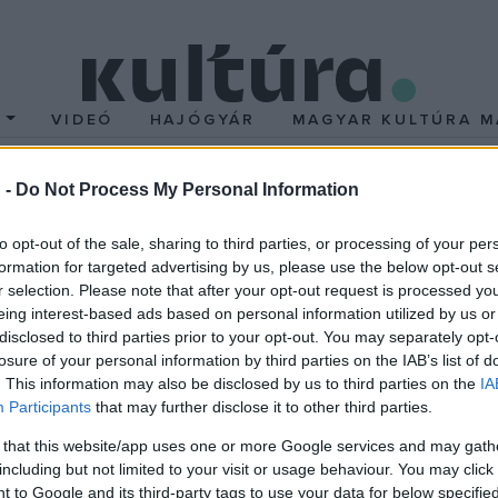
T
VIDEÓ
HAJÓGYÁR
MAGYAR KULTÚRA M
 -
Do Not Process My Personal Information
to opt-out of the sale, sharing to third parties, or processing of your per
formation for targeted advertising by us, please use the below opt-out s
r selection. Please note that after your opt-out request is processed y
PON TÖRTÉNT
EZEN A NAPON TÖRTÉNT
eing interest-based ads based on personal information utilized by us or
16-án történt
Június 14-én törté
disclosed to third parties prior to your opt-out. You may separately opt-
yógyterápiának is kiváló.
Június 14-én ünnepli 73. szül
losure of your personal information by third parties on the IAB’s list of
uk magunkból az apróbb-
Márta István Erkel Ferenc-díj
. This information may also be disclosed by us to third parties on the
IA
Participants
that may further disclose it to other third parties.
blémáinkat. Egy-egy arra
zeneszerző, a Magyar Feszti
adatban kiadhatjuk a
Szövetség tiszteletbeli elnök
 that this website/app uses one or more Google services and may gath
including but not limited to your visit or usage behaviour. You may click 
 szomorúságunkat, a
pályafutása során több mint
 to Google and its third-party tags to use your data for below specifi