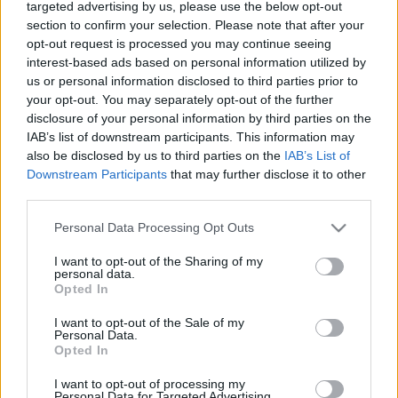
targeted advertising by us, please use the below opt-out
Díszes, kissé groteszk wayang bábok merednek ránk egy
section to confirm your selection. Please note that after your
vitrin mögül, az ülő démon csempelap felső szélén pedig
opt-out request is processed you may continue seeing
interest-based ads based on personal information utilized by
egy graffitire bukkanunk. Egy kapuőrző vigyázza a Buddha-
us or personal information disclosed to third parties prior to
szobrokat és tekercseket, egy strucctojás pedig Hopp
your opt-out. You may separately opt-out of the further
Ferenc gyűjteményezéséről mesél. A Hopp Ferenc Múzeum
disclosure of your personal information by third parties on the
IAB’s list of downstream participants. This information may
Made in Asia című kiállításán különlegesebbnél
also be disclosed by us to third parties on the
IAB’s List of
különlegesebb tárgyakat tekinthetünk meg.
Downstream Participants
that may further disclose it to other
third parties.
Please note that this website/app uses one or more Google
Personal Data Processing Opt Outs
KÉPZŐ
services and may gather and store information including but
Ázsia Budapesten
not limited to your visit or usage behaviour. You may click to
I want to opt-out of the Sharing of my
Interjú Fajcsák Györgyivel, a 100 éves Hopp Múzeum
personal data.
grant or deny consent to Google and its third-party tags to
Opted In
igazgatójával.
use your data for below specified purposes in below Google
consent section.
I want to opt-out of the Sale of my
Personal Data.
Opted In
KÉPZŐ
Buddhista tekercsek és démonfigura
I want to opt-out of processing my
Personal Data for Targeted Advertising.