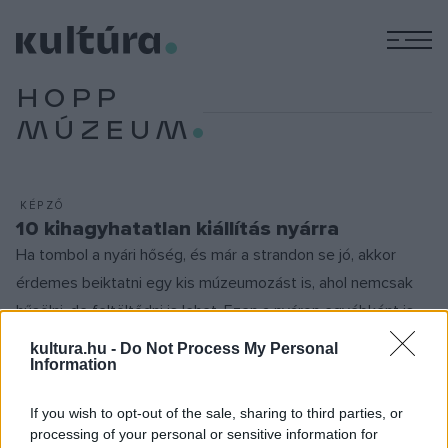
M
HOPP
MÚZEUM
KÉPZŐ
10 kihagyhatatlan kiállítás nyárra
Ha tombol a nyári hőség, és már a strandon se jó, akkor
érdemes beiktatni egy kis múzeumozást is, ahol nemcsak
hűsölni, de feltöltődni is lehet. Ezen a nyáron egyébként is
rengeteg izgalmas kiállítás közül lehet válogatni.
kultura.hu -
Do Not Process My Personal
Information
If you wish to opt-out of the sale, sharing to third parties, or
KÉPZŐ
Százötven év keleti művészet
processing of your personal or sensitive information for