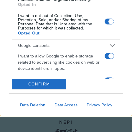
100 éve, hogy a világutazó Hopp Ferenc elhunyt, és a
Opted In
magyar államra hagyta Andrássy úton álló villáját és 4000
I want to opt-out of Collection, Use,
Retention, Sale, and/or Sharing of my
darabból álló műgyűjteményét azzal a feltétellel, hogy annak
Personal Data that Is Unrelated with the
Purposes for which it was collected.
helyén múzeum nyílik. Ennek jubileumára és a magyar Ázsia-
Opted Out
kutatás 150. évfordulójára is emlékezik a villában működő
Hopp Ferenc Ázsiai Művészeti Múzeum és annak kertje.
Google consents
I want to allow Google to enable storage
related to advertising like cookies on web or
device identifiers in apps.
I want to allow my user data to be sent to
CONFIRM
Google for online advertising purposes.
I want to allow Google to send me
personalized advertising.
Data Deletion
Data Access
Privacy Policy
I want to allow Google to enable storage
NÉPI
related to analytics like cookies on web or
device identifiers in apps.