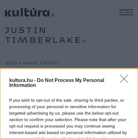
M
JUSTIN
TIMBERLAKE
EZEN A NAPON TÖRTÉNT
Január 31-én történt
2020. január 31-én hunyt el Tornai József Kossuth- és
kultura.hu -
Do Not Process My Personal
Information
József Attila-díjas költő, író, műfordító. A Nemzet Művésze
címmel kitüntetett alkotó első mestere Szabó Lőrinc volt,
If you wish to opt-out of the sale, sharing to third parties, or
írói alapelve pedig, hogy a 20. században is a modern és az
processing of your personal or sensitive information for
ősi egységet kell felmutatni. Első önálló kötete, a
targeted advertising by us, please use the below opt-out
section to confirm your selection. Please note that after your
Paradicsommadár 1959-ben jelent meg, amit hét évtizedes
opt-out request is processed you may continue seeing
pályafutása során közel ötven másik követett, köztük Az
interest-based ads based on personal information utilized by