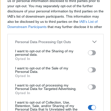
égig érő föld, a Nap jár a homoktetőkön, A menekülő, A
us or personal information disclosed to third parties prior to
your opt-out. You may separately opt-out of the further
szerelem szürrealizmusa és a Fejem alatt telihold.
disclosure of your personal information by third parties on the
IAB’s list of downstream participants. This information may
also be disclosed by us to third parties on the
IAB’s List of
EZEN A NAPON TÖRTÉNT
Downstream Participants
that may further disclose it to other
Január 31-én történt
third parties.
1977-ben ezen a napon adták át Párizsban a francia főváros
Please note that this website/app uses one or more Google
Personal Data Processing Opt Outs
nevezetességének számító high-tech stílusú Pompidou
services and may gather and store information including but
not limited to your visit or usage behaviour. You may click to
I want to opt-out of the Sharing of my
Központot. A Renzo Piano és Richard Rogers tervei alapján
personal data.
grant or deny consent to Google and its third-party tags to
Opted In
épült intézményt Georges Pompidouról, Franciaország
use your data for below specified purposes in below Google
korábbi köztársasági elnökéről nevezték el, aki
consent section.
I want to opt-out of the Sale of my
Personal Data.
szorgalmazta, hogy legyen egy minden francia
Opted In
rendelkezésére álló kulturális központ könyvtárral, színházi
I want to opt-out of processing my
stúdiókkal, galériákkal és koncerttermekkel.
Personal Data for Targeted Advertising.
Opted In
I want to opt-out of Collection, Use,
Retention, Sale, and/or Sharing of my
Personal Data that Is Unrelated with the