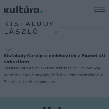
M
KISFALUDY
LÁSZLÓ
EGYÉB
Kisfaludy Károlyra emlékeztek a Fiumei úti
sírkertben
Kisfaludy Károlyra emlékeztek születése 235. évfordulója
alkalmából a költő megújult, 2001 óta védett síremlékénél a
Fiumei úti sírkertben pénteken.