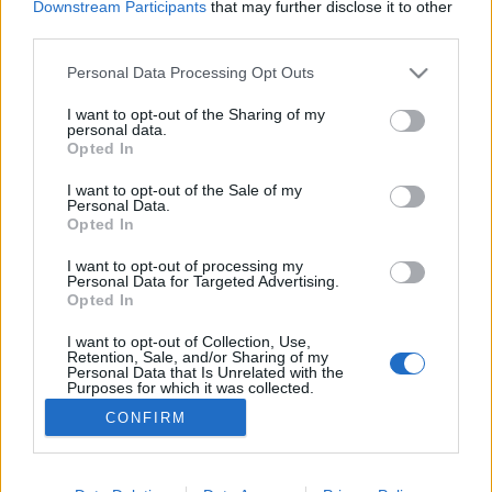
között az Illés és a Fonográf együttes gitáros-énekes-
Downstream Participants
that may further disclose it to other
third parties.
dalszerzőjeként, illetve az István, a király zeneszerzőjeként
írta be a nevét a rocktörténetbe.
Please note that this website/app uses one or more Google
Personal Data Processing Opt Outs
services and may gather and store information including but
not limited to your visit or usage behaviour. You may click to
I want to opt-out of the Sharing of my
personal data.
grant or deny consent to Google and its third-party tags to
Opted In
use your data for below specified purposes in below Google
consent section.
I want to opt-out of the Sale of my
Personal Data.
Opted In
I want to opt-out of processing my
Personal Data for Targeted Advertising.
Opted In
I want to opt-out of Collection, Use,
NÉPI
Retention, Sale, and/or Sharing of my
Personal Data that Is Unrelated with the
Purposes for which it was collected.
Opted Out
CONFIRM
IMPRESSZUM
Google consents
ADATVÉDELEM
I want to allow Google to enable storage