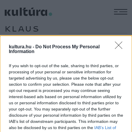
M
KLAUS
SCHULZE
kultura.hu -
Do Not Process My Personal
Information
EZEN A NAPON TÖRTÉNT
If you wish to opt-out of the sale, sharing to third parties, or
Április 26-án történt
processing of your personal or sensitive information for
„Aki valódi elhivatottságot érez a művészi alkotáshoz, annak
targeted advertising by us, please use the below opt-out
nyitott szemmel kell járnia a világban, átérezve a többi
section to confirm your selection. Please note that after your
opt-out request is processed you may continue seeing
ember életének gondját-baját, felismerve a dolgok közötti
interest-based ads based on personal information utilized by
összefüggéseket, keresve a megoldásokat, amelyek a
us or personal information disclosed to third parties prior to
haladást szolgálják” – fogalmazta a ma nyolcvanegyedik
your opt-out. You may separately opt-out of the further
disclosure of your personal information by third parties on the
születésnapját ünneplő rockzenész, zeneszerző, Szörényi
IAB’s list of downstream participants. This information may
Levente. A Kossuth- és Erkel Ferenc-díjas művész többek
also be disclosed by us to third parties on the
IAB’s List of