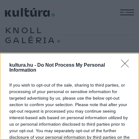
M
KNOLL
GALÉRIA
PROGRAM
kultura.hu -
Do Not Process My Personal
Rendszerváltó festmények a Knoll
Information
Galériában
If you wish to opt-out of the sale, sharing to third parties, or
A Knoll Galéria Végtelenségvágy a rendszerváltás
processing of your personal or sensitive information for
időszakának művészetében című kiállítása a magyar
targeted advertising by us, please use the below opt-out
festészetben az új szenzibilitás időszaka után megjelenő
section to confirm your selection. Please note that after your
opt-out request is processed you may continue seeing
művészeti elképzeléseket idézi fel.
interest-based ads based on personal information utilized by
us or personal information disclosed to third parties prior to
your opt-out. You may separately opt-out of the further
KÉPZŐ
disclosure of your personal information by third parties on the