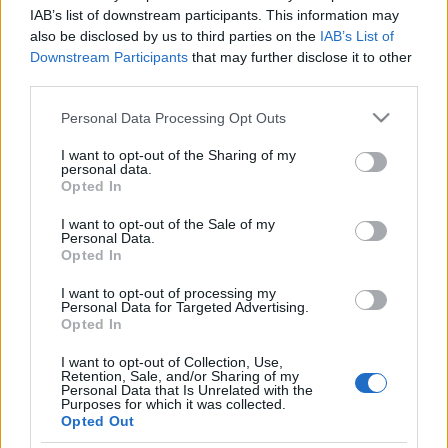
Labilitás kontra stabilitás – Eva S. Pusztai
IAB’s list of downstream participants. This information may
rezgő fémszobrai
also be disclosed by us to third parties on the
IAB’s List of
Downstream Participants
that may further disclose it to other
Képzőművészeti tárlaton ritkán fordul elő, hogy az alkotások
third parties.
párbeszédbe kezdenének a szemlélővel, Eva S. Pusztai
Please note that this website/app uses one or more Google
Personal Data Processing Opt Outs
strukturális objektumai viszont a látogató rezdüléseit is
services and may gather and store information including but
megérzik. Reagálnak az érintésre, a lépésre, a mozgásra,
not limited to your visit or usage behaviour. You may click to
I want to opt-out of the Sharing of my
personal data.
sokszor egészen váratlan módon. A Knoll Galéria legújabb
grant or deny consent to Google and its third-party tags to
Opted In
use your data for below specified purposes in below Google
tárlatán jártunk.
consent section.
I want to opt-out of the Sale of my
Personal Data.
Opted In
I want to opt-out of processing my
Personal Data for Targeted Advertising.
Opted In
I want to opt-out of Collection, Use,
Retention, Sale, and/or Sharing of my
Personal Data that Is Unrelated with the
Purposes for which it was collected.
Opted Out