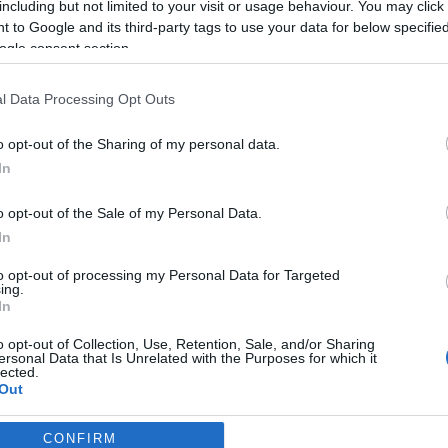
gykori otthonában, a
fehér falra ragasztott banán,
including but not limited to your visit or usage behaviour. You may click 
 to Google and its third-party tags to use your data for below specifi
záz kilométerre
Cattelan világhírű olasz műv
ogle consent section.
ra, Oxfordshire megyében
nheim-palotában kiállított
l Data Processing Opt Outs
sának ügyében.
o opt-out of the Sharing of my personal data.
In
o opt-out of the Sale of my Personal Data.
In
to opt-out of processing my Personal Data for Targeted
ing.
In
o opt-out of Collection, Use, Retention, Sale, and/or Sharing
ersonal Data that Is Unrelated with the Purposes for which it
lected.
Out
CONFIRM
consents