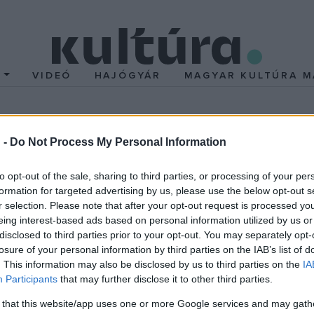
T
VIDEÓ
HAJÓGYÁR
MAGYAR KULTÚRA M
ELAN
 -
Do Not Process My Personal Information
to opt-out of the sale, sharing to third parties, or processing of your per
MŰVÉSZET
formation for targeted advertising by us, please use the below opt-out s
rdetés előtt a
Több mint hatmilli
r selection. Please note that after your opt-out request is processed y
l szülőházából
dollárért vettek m
eing interest-based ads based on personal information utilized by us or
disclosed to third parties prior to your opt-out. You may separately opt-
 aranyvécé tolvajai
falra ragasztott b
losure of your personal information by third parties on the IAB’s list of
róság elé állítottak hétfőn
Egy szerda esti New York-i 
. This information may also be disclosed by us to third parties on the
IA
 egy 18 karátos aranyból
becsüsi jutalékkal együtt 6,2 
Participants
that may further disclose it to other third parties.
Winston Churchill néhai brit
dollárért kelt el egy szigetel
 that this website/app uses one or more Google services and may gath