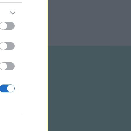
tairól,
Jurányiban
e
ELTÉTELEK
RSS