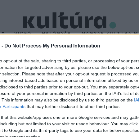
T
VIDEÓ
HAJÓGYÁR
MAGYAR KULTÚRA M
 -
Do Not Process My Personal Information
to opt-out of the sale, sharing to third parties, or processing of your per
formation for targeted advertising by us, please use the below opt-out s
r selection. Please note that after your opt-out request is processed y
eing interest-based ads based on personal information utilized by us or
SZÍNPAD
disclosed to third parties prior to your opt-out. You may separately opt-
k – május 2.
„A stream óriási
losure of your personal information by third parties on the IAB’s list of
előrelépés"
t jelentett be a Vígszínház
. This information may also be disclosed by us to third parties on the
IA
A novemberben indult Szính
Participants
that may further disclose it to other third parties.
vadára Rudolf Péter, Rost
alapítójával, művészeti igazg
aénekes és Radnai Márk
 that this website/app uses one or more Google services and may gath
Radnai Márkkal beszélgetett 
including but not limited to your visit or usage behaviour. You may click 
dező is kormánybiztos lesz,
 to Google and its third-party tags to use your data for below specifi
Latte. Az interjúban szó esik
 ismét a színpadra áll ifj.
ogle consent section.