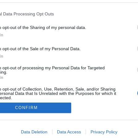
hónapok streames tapasztala
ula - hírösszefoglalónk.
valamint saját rendezése, a 
l Data Processing Opt Outs
futó MADY BABY online térb
o opt-out of the Sharing of my personal data.
kerüléséről is.
In
o opt-out of the Sale of my Personal Data.
In
to opt-out of processing my Personal Data for Targeted
ing.
In
o opt-out of Collection, Use, Retention, Sale, and/or Sharing
ersonal Data that Is Unrelated with the Purposes for which it
lected.
Out
CONFIRM
NÉPI
consents
o allow Google to enable storage related to advertising like cookies on
Data Deletion
Data Access
Privacy Policy
DATVÉDELEM
HIRDETÉSI INFORMÁCIÓK
FELHASZNÁLÁSI F
evice identifiers in apps.