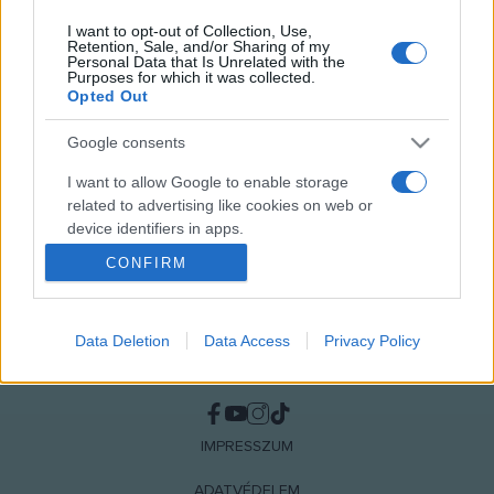
díjas magyar operaénekesnő, a Halhatatlanok Társulatának
I want to opt-out of Collection, Use,
Retention, Sale, and/or Sharing of my
örökös tagja, aki ma – április 27-én – ünnepli
Personal Data that Is Unrelated with the
Purposes for which it was collected.
hetvenkettedik születésnapját.
Opted Out
Google consents
I want to allow Google to enable storage
related to advertising like cookies on web or
device identifiers in apps.
CONFIRM
I want to allow my user data to be sent to
Google for online advertising purposes.
Data Deletion
Data Access
Privacy Policy
I want to allow Google to send me
personalized advertising.
NÉPI
I want to allow Google to enable storage
related to analytics like cookies on web or
IMPRESSZUM
device identifiers in apps.
ADATVÉDELEM