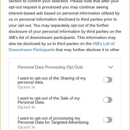
Hány az óra, Vekker úr? című filmekben láthattuk.
section to confirm your selection. Please note that after your
opt-out request is processed you may continue seeing
Gyermekei – Őze Gábor operatőr és Őze Áron színész –
interest-based ads based on personal information utilized by
szintén a művészi pályát választották.
us or personal information disclosed to third parties prior to
your opt-out. You may separately opt-out of the further
disclosure of your personal information by third parties on the
IAB’s list of downstream participants. This information may
TUDOMÁNY
also be disclosed by us to third parties on the
IAB’s List of
Mi köti össze Karinthyt, a fülkebetyárokat
Downstream Participants
that may further disclose it to other
és a robottelefonokat?
third parties.
A Kiscelli Múzeum új időszaki kiállítása, ahol a múltból
Please note that this website/app uses one or more Google
Personal Data Processing Opt Outs
indíthatunk hívást szinte bárkinek.
services and may gather and store information including but
not limited to your visit or usage behaviour. You may click to
I want to opt-out of the Sharing of my
personal data.
grant or deny consent to Google and its third-party tags to
Opted In
use your data for below specified purposes in below Google
EZEN A NAPON TÖRTÉNT
Április 27-én történt
consent section.
I want to opt-out of the Sale of my
Personal Data.
„Akár szerepről, koncertről vagy ételről van szó, soha semmi
Opted In
nem egyforma. Nincs két egyforma előadás, nincs két
I want to opt-out of processing my
egyforma reagálás, nincs két egyforma, csak legfeljebb
Personal Data for Targeted Advertising.
Opted In
hasonló íz” – állítja Tokody Ilona Kossuth- és Liszt Ferenc-