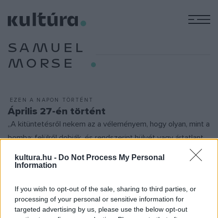
M
SAMUEL
MORSE
EZEN A NAPON TÖRTÉNT
Április 27-én történt
„A kitüntetésről nekem az a véleményem, hogy olyan, mint a
bomba: felülről dobják, és rendszerint hülyét vagy ártatlant
talál” – fogalmazta az 1935. április 27-én született
kultura.hu -
Do Not Process My Personal
posztumusz Kossuth-díjas színész, Őze Lajos. A magát csak
Information
„színjátékosnak” tituláló művészt többek között a Miskolci
If you wish to opt-out of the sale, sharing to third parties, or
Nemzeti Színházban és a budapesti Nemzeti Színházban,
processing of your personal or sensitive information for
valamint a Tanú, Az ötödik pecsét, a Te rongyos élet és a
targeted advertising by us, please use the below opt-out