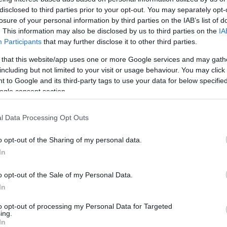
rogramjaikat, újabb kapcsolódási pontot találva egymással és a 
disclosed to third parties prior to your opt-out. You may separately opt-
losure of your personal information by third parties on the IAB’s list of
profiljukhoz illően kapcsolódjanak a tematikához.
. This information may also be disclosed by us to third parties on the
IA
Participants
that may further disclose it to other third parties.
z adja, hogy két országos múzeum is ehhez kapcsolódó kiállítást
 that this website/app uses one or more Google services and may gath
a Sors és jelkép. Erdélyi magyar képzőművészet 1920-1990 című k
including but not limited to your visit or usage behaviour. You may click 
jtései című tárlattal találkozhatnak a látogatók.
 to Google and its third-party tags to use your data for below specifi
ogle consent section.
Múzeumok Éjszakáján változatos programokat kínálnak. A Várker
l Data Processing Opt Outs
rbán János Dénes kolozsvári költő estje követ. A Semmelweis Orv
k majd az érdeklődők az Izgalom biológiája című kiállításhoz ka
o opt-out of the Sharing of my personal data.
svásárhelyi Kultúrpalotától a temesvári Szeminárium épületében l
In
o opt-out of the Sale of my Personal Data.
mmel nyílik kiállítás, a Pénzügyőr és Adózástörténeti Múzeumba
In
 Múzeumban erdélyi mesterségek mutatkoznak be, és erről szóló n
kiállítással készül erre az éjszakára, de izgalmas programmal c
to opt-out of processing my Personal Data for Targeted
ing.
n többek között Mária Terézia azon aranypecsétes oklevelét is b
In