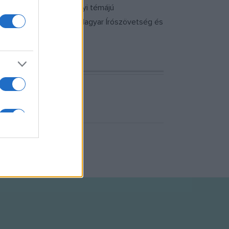
jd a látogatók, de erdélyi témájú
llat- és Növénykert, a Magyar Írószövetség és