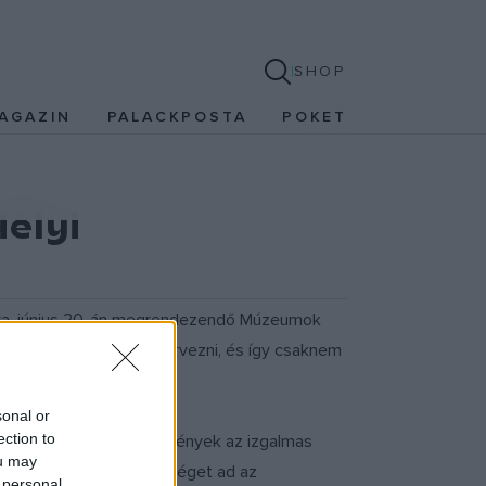
SHOP
AGAZIN
PALACKPOSTA
POKET
élyi
múlva, június 20-án megrendezendő Múzeumok
solódóan programot szervezni, és így csaknem
sonal or
ection to
l várják majd az intézmények az izgalmas
ou may
?Élő Erdély? téma lehetőséget ad az
 personal