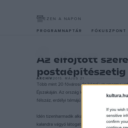
EZEN A NAPON
PROGRAMNAPTÁR
FÓKUSZPON
KÉPZŐ
Az elfojtott szer
postaépítészetig
ARCHÍV
2015. MÁJUS 21.
Több mint 20 fővárosi és közel ugyanennyi vi
Éjszakáján. Az ország legnagyobb kulturális 
kultura.hu
félszáz, erdélyi témájú eseménnyel találkozha
If you wish 
sensitive in
Idén tizenharmadik alkalommal rendezik meg 
confirm you
kalandra vágyó látogatókat, de ? az eddigiektől
continue se