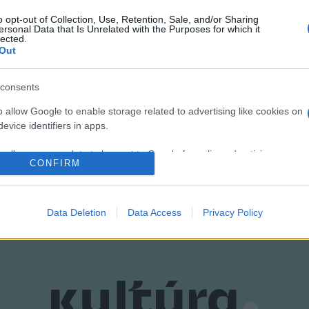
özt szerepel gasztrosarok, ahol erdélyi ételeket kóstolhatnak ma
o opt-out of Collection, Use, Retention, Sale, and/or Sharing
ítést is műsorra tűznek a szervezők. Többek között a Fővárosi Á
ersonal Data that Is Unrelated with the Purposes for which it
lected.
programokat a Múzeumok Éjszakáján.
Out
consents
o allow Google to enable storage related to advertising like cookies on
evice identifiers in apps.
o allow my user data to be sent to Google for online advertising
CONFIRM
s.
to allow Google to send me personalized advertising.
Data Deletion
Data Access
Privacy Policy
o allow Google to enable storage related to analytics like cookies on
evice identifiers in apps.
o allow Google to enable storage related to functionality of the website