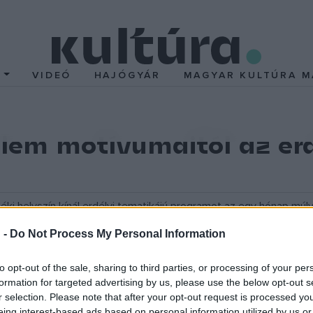
T
VIDEÓ
HAJÓGYÁR
MAGYAR KULTÚRA M
elem motívumaitól az erd
déki helyszín kínál erdélyi tematikájú programot az egy hónap 
rendezvényén idén lehetett először egy kiemelt tematikához kapc
 -
Do Not Process My Personal Information
tnak majd ezen az éjszakán a látogatók.
to opt-out of the sale, sharing to third parties, or processing of your per
formation for targeted advertising by us, please use the below opt-out s
a Múzeumok Éjszakáját, és ebben az évben is gazdag programokka
r selection. Please note that after your opt-out request is processed y
 eltérően ? ezúttal kiemelt tematika is színesíti a kínálatot. Az 
eing interest-based ads based on personal information utilized by us or