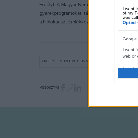
Erdélyt. A Magyar Nemzeti Galéria programjai k
I want t
gyerekprogramokat, tárlatvezetéseket, filmvet
of my P
was col
a Holokauszt Emlékközpont is szervez ilyen 
Opted 
Google 
I want t
web or d
ERDÉLY
MÚZEUMOK ÉJSZAKÁJA
I want t
purpose
I want 
MEGOSZTÁS
I want t
web or d
I want t
or app.