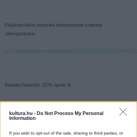
Pályázati kiírás muzeális intézmények szakmai
támogatására:
http://www.kormany.hu/download/f/5c/40000/P%C3%A1ly%
Beadási határidő: 2015. április 9.
kultura.hu -
Do Not Process My Personal
Information
If you wish to opt-out of the sale, sharing to third parties, or