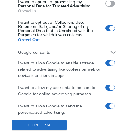
ADATVÉDELEM
I want to opt-out of processing my
Personal Data for Targeted Advertising.
Opted In
HIRDETÉSI INFORMÁCIÓK
I want to opt-out of Collection, Use,
FELHASZNÁLÁSI FELTÉTELEK
Retention, Sale, and/or Sharing of my
Personal Data that Is Unrelated with the
Purposes for which it was collected.
RSS
Opted Out
Google consents
I want to allow Google to enable storage
related to advertising like cookies on web or
device identifiers in apps.
I want to allow my user data to be sent to
Google for online advertising purposes.
I want to allow Google to send me
personalized advertising.
I want to allow Google to enable storage
CONFIRM
related to analytics like cookies on web or