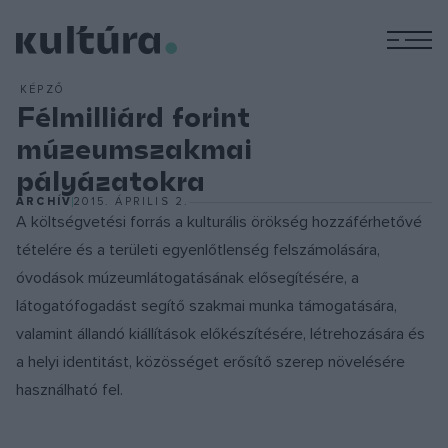
M
KÉPZŐ
Félmilliárd forint
múzeumszakmai
pályázatokra
ARCHÍV
2015. ÁPRILIS 2.
A költségvetési forrás a kulturális örökség hozzáférhetővé
tételére és a területi egyenlőtlenség felszámolására,
óvodások múzeumlátogatásának elősegítésére, a
látogatófogadást segítő szakmai munka támogatására,
valamint állandó kiállítások előkészítésére, létrehozására és
a helyi identitást, közösséget erősítő szerep növelésére
használható fel.