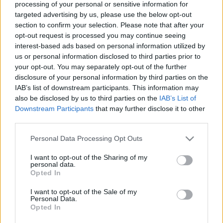
processing of your personal or sensitive information for
MÚZEUMOK
targeted advertising by us, please use the below opt-out
section to confirm your selection. Please note that after your
opt-out request is processed you may continue seeing
MEGOSZTÁS
interest-based ads based on personal information utilized by
us or personal information disclosed to third parties prior to
your opt-out. You may separately opt-out of the further
disclosure of your personal information by third parties on the
IAB’s list of downstream participants. This information may
also be disclosed by us to third parties on the
IAB’s List of
Downstream Participants
that may further disclose it to other
third parties.
Please note that this website/app uses one or more Google
Personal Data Processing Opt Outs
services and may gather and store information including but
not limited to your visit or usage behaviour. You may click to
I want to opt-out of the Sharing of my
personal data.
grant or deny consent to Google and its third-party tags to
NÉPI
Opted In
use your data for below specified purposes in below Google
consent section.
I want to opt-out of the Sale of my
Personal Data.
IMPRESSZUM
Opted In