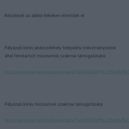
Részletek az alábbi linkeken érhetőek el:
Pályázati kiírás járásszékhely települési önkormányzatok
által fenntartott múzeumok szakmai támogatására:
http://www.kormany.hu/download/d/5c/40000/P%C3%A1ly%
Pályázati kiírás múzeumok szakmai támogatására:
http://www.kormany.hu/download/e/5c/40000/P%C3%A1ly%