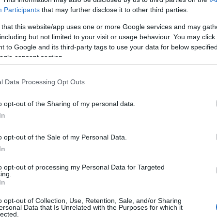
Participants
that may further disclose it to other third parties.
 that this website/app uses one or more Google services and may gath
including but not limited to your visit or usage behaviour. You may click 
 to Google and its third-party tags to use your data for below specifi
ogle consent section.
át-medence népeinek hagyománya elevenedik meg a kiállításon
l Data Processing Opt Outs
o opt-out of the Sharing of my personal data.
ltúra Országos Középiskolai Tanulmányi Verseny (OKTV) legjobb p
In
gységeinek, népcsoportjainak hagyománya, tárgyalkotó- és szelle
o opt-out of the Sale of my Personal Data.
eladat volt, hogy műveikben feldolgozzanak, ábrázoljanak, megfo
In
zék és jövőnkbe építsék értékeit. A kiállításon képző- és fotómű
to opt-out of processing my Personal Data for Targeted
művészeti alkotások is láthatók.
ing.
In
o opt-out of Collection, Use, Retention, Sale, and/or Sharing
ersonal Data that Is Unrelated with the Purposes for which it
lected.