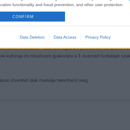
g Anita, Áder János felesége a kiállításon
cation functionality and fraud prevention, and other user protection.
MTI/Koszticsák Szilárd
CONFIRM
n elmondta: "A kultúrának a pályázati kiírásban meghatározott s
Data Deletion
Data Access
Privacy Policy
nyozó mivolta, kollektivizmusa, szigorú műfaji szabályok között 
áncosok, énekesek - számára egyaránt jelentettek támpontot és 
ek kultúrája és művészeti gyakorlata a 3. évezred fordulóján szül
ításon ötvenhét diák munkája tekinthető meg.