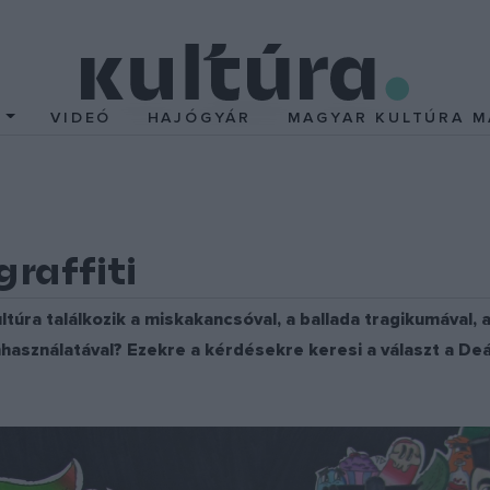
T
VIDEÓ
HAJÓGYÁR
MAGYAR KULTÚRA M
raffiti
pkultúra találkozik a miskakancsóval, a ballada tragikumával,
használatával? Ezekre a kérdésekre keresi a választ a Deák1