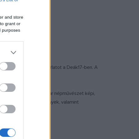
er and store
to grant or
ed purposes
ályaműveit bemutató tárlatot a Deák17-ben. A
mi kultúrája volt.
rmáljanak valamit a magyar népművészet képi,
vészeti munkák, képregények, valamint