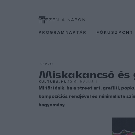
EZEN A NAPON
PROGRAMNAPTÁR
FÓKUSZPON
KÉPZŐ
Miskakancsó és g
KULTURA.HU
2019. MÁJUS 1.
Mi történik, ha a street art, graffiti, po
kompozíciós rendjével és minimalista szín
hagyomány.