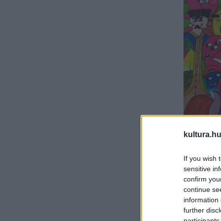
kultura.hu
If you wish 
sensitive in
confirm you
continue se
information 
further disc
participants