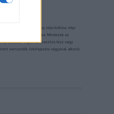
zelete - a néphagyomány, népi kultúra, népi
érvényre jutó variabilitása. Mindezek az
korlátozást. Vajon kontrasztos lesz vagy
etett nemzedék önkifejezési vágyával, alkotói