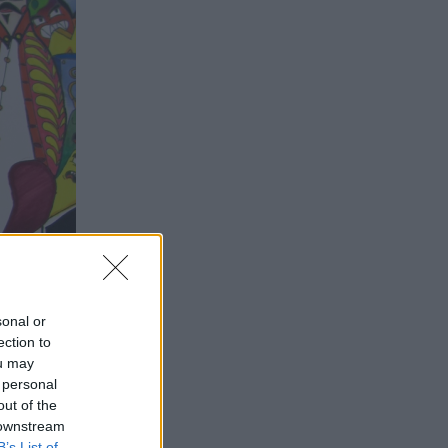
sonal or
ection to
ou may
 personal
out of the
 downstream
B’s List of