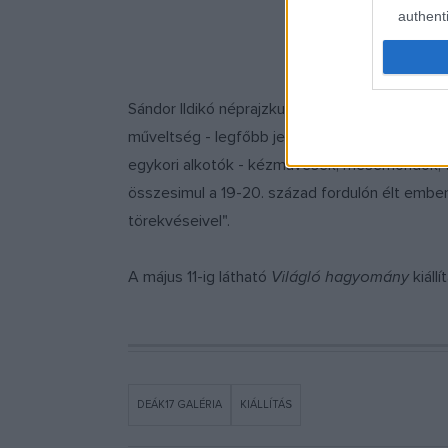
Hercze
authenti
Fotó: 
Sándor Ildikó néprajzkutató megnyitóbeszédébe
műveltség - legfőbb jellemvonásai: szájhagyomá
egykori alkotók - kézművesek, mesemondók, t
összesimul a 19-20. század fordulón élt ember
törekvéseivel".
A május 11-ig látható
Világló hagyomány
kiáll
DEÁK17 GALÉRIA
KIÁLLÍTÁS