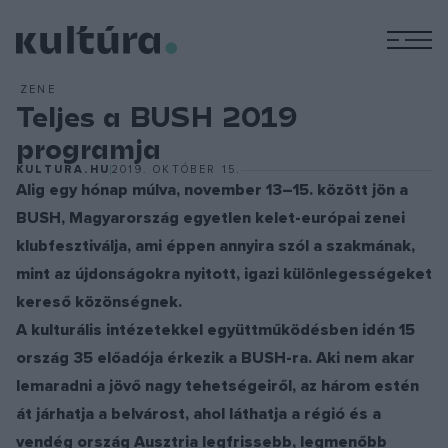
M
ZENE
Teljes a BUSH 2019
programja
KULTURA.HU
2019. OKTÓBER 15.
Alig egy hónap múlva, november 13–15. között jön a
BUSH, Magyarország egyetlen kelet-európai zenei
klubfesztiválja, ami éppen annyira szól a szakmának,
mint az újdonságokra nyitott, igazi különlegességeket
kereső közönségnek.
A kulturális intézetekkel együttműködésben idén 15
ország 35 előadója érkezik a BUSH-ra. Aki nem akar
lemaradni a jövő nagy tehetségeiről, az három estén
át járhatja a belvárost, ahol láthatja a régió és a
vendég ország Ausztria legfrissebb, legmenőbb