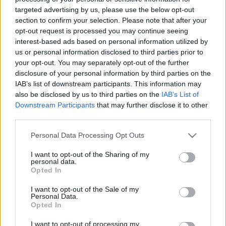
targeted advertising by us, please use the below opt-out
egyikének választották. A román
VAMA
együttes
section to confirm your selection. Please note that after your
frontembere, Tudor Chirila hazájában népszerű színész
opt-out request is processed you may continue seeing
előadói képességeit a színpadi performanszokban is
interest-based ads based on personal information utilized by
us or personal information disclosed to third parties prior to
kamatoztatja. A tagok ízlésének és képzésének
your opt-out. You may separately opt-out of the further
köszönhetően a banda teljes eklektikában utazik.
disclosure of your personal information by third parties on the
Zenéjükben megtalálható a soft rock, az elektronika és a
IAB’s list of downstream participants. This information may
also be disclosed by us to third parties on the
IAB’s List of
blues is. A fesztivál idei vendégországa Ausztria lesz, három
Downstream Participants
that may further disclose it to other
osztrák fellépővel erősítve a line-upot. Egyikük, a bécsi
third parties.
Pressyes
az analóg szintik magányából lép ki most a
Please note that this website/app uses one or more Google
Personal Data Processing Opt Outs
fényre. A pszichedelikus popban utazó zeneszerző-énekes
services and may gather and store information including but
hátizsákkal járta be a világot, és távoli kultúrák élményeit
not limited to your visit or usage behaviour. You may click to
I want to opt-out of the Sharing of my
personal data.
grant or deny consent to Google and its third-party tags to
gyúrta bele egészen különleges hangzásvilágába.
Opted In
use your data for below specified purposes in below Google
consent section.
I want to opt-out of the Sale of my
Az idei BUSH program magyar fronton is erősnek ígérkezik.
Personal Data.
Opted In
Összesen hét hazai előadó mutatja meg, hogy nálunk is
érdemes körülnézni a nemzetközi zenei ügynököknek. A
I want to opt-out of processing my