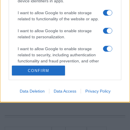
device identifiers in apps.
mentális problémák és a depresszió a zenészek körében,
I want to allow Google to enable storage
illetve hogy ez a jelenség hogyan orvosolható.
related to functionality of the website or app.
Ezek mellett sok hasznos tudást zsebelhetnek be a
I want to allow Google to enable storage
related to personalization.
konferenciára jegyet váltó látogatók a fesztiválszervezés,
rajongótoborzás, rádiós játszás témakörében is. De lesz
I want to allow Google to enable storage
kifejezetten magyar résztvevőknek szóló, az EU-s
related to security, including authentication
functionality and fraud prevention, and other
pályázatokra való sikeres jelentkezést segítő előadás is.
user protection.
CONFIRM
A részletes program a
www.budapestshowcasehub.com
oldalon érhető el. Itt lehet jelentkezni a limitált férőhelyes
Data Deletion
Data Access
Privacy Policy
szakmai előadásokra is.