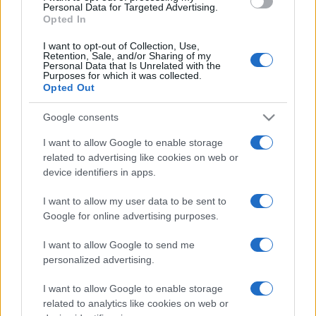
Personal Data for Targeted Advertising.
Skeemers
zenéjére tavaly felfigyelt a
Stranger Things
Opted In
music supervisora, és azonnal le is igazolta őket az egyik
I want to opt-out of Collection, Use,
sorozatához. A
Verzió Filmfesztivál
lal közös bulin játszik a
Retention, Sale, and/or Sharing of my
Personal Data that Is Unrelated with the
KEXP után óriásivá nőtt
The
Qualitons
, akik épp most
Purposes for which it was collected.
Opted Out
készülő vadonatúj albumukról is mutatnak néhány dalt.
Google consents
A BUSH konferencia programjába a nemzetközi szakma
I want to allow Google to enable storage
nagyjai érkeznek, hogy megvitassák a zenei élet kérdéseit.
related to advertising like cookies on web or
device identifiers in apps.
Philippe Weiss,
Kendrick Lamar, Madonna és az RHCP
mixere kelet-európai jelentkezők zenéit várja, amikről
I want to allow my user data to be sent to
nyilvánosan mondja majd el véleményét. A limitált létszámú
Google for online advertising purposes.
listening sessionre október 15-től lehet jelentkezni.
I want to allow Google to send me
personalized advertising.
Szintén egyedüllálló és kis létszámú lesz
Sally-Anne Gross
I want to allow Google to enable storage
workshopja. A
Can music make you sick?
című tanulmány
related to analytics like cookies on web or
szerzője arra keresi a választ, hogy miért gyakoribbak a