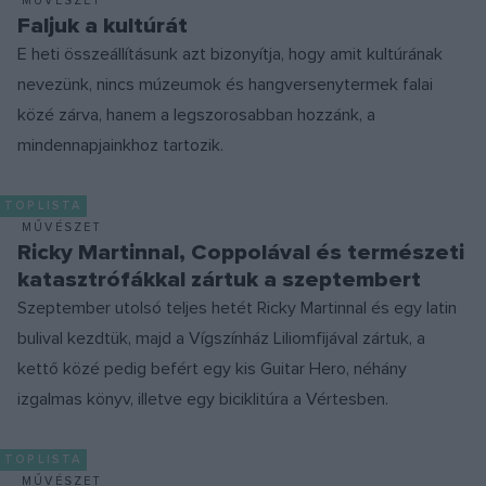
MŰVÉSZET
Faljuk a kultúrát
E heti összeállításunk azt bizonyítja, hogy amit kultúrának
nevezünk, nincs múzeumok és hangversenytermek falai
közé zárva, hanem a legszorosabban hozzánk, a
mindennapjainkhoz tartozik.
TOPLISTA
MŰVÉSZET
Ricky Martinnal, Coppolával és természeti
katasztrófákkal zártuk a szeptembert
Szeptember utolsó teljes hetét Ricky Martinnal és egy latin
bulival kezdtük, majd a Vígszínház Liliomfijával zártuk, a
kettő közé pedig befért egy kis Guitar Hero, néhány
izgalmas könyv, illetve egy biciklitúra a Vértesben.
TOPLISTA
MŰVÉSZET