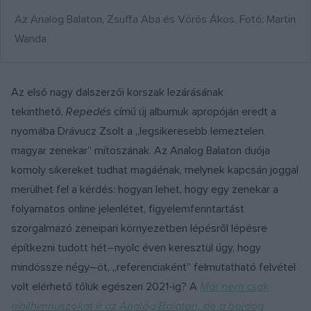
Az Analog Balaton, Zsuffa Aba és Vörös Ákos. Fotó: Martin
Wanda
Az első nagy dalszerzői korszak lezárásának
tekinthető,
Repedés
című új albumuk apropóján eredt a
nyomába Drávucz Zsolt a „legsikeresebb lemeztelen
magyar zenekar” mítoszának. Az Analog Balaton duója
komoly sikereket tudhat magáénak, melynek kapcsán joggal
merülhet fel a kérdés: hogyan lehet, hogy egy zenekar a
folyamatos online jelenlétet, figyelemfenntartást
szorgalmazó zeneipari környezetben lépésről lépésre
építkezni tudott hét–nyolc éven keresztül úgy, hogy
mindössze négy–öt, „referenciaként” felmutatható felvétel
volt elérhető tőlük egészen 2021-ig? A
Már nem csak
nihilhimnuszokat ír az Analog Balaton, de a boldog