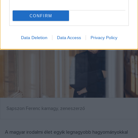
Akikre felnézhetünk
CONFIRM
Data Deletion
Data Access
Privacy Policy
Sapszon Ferenc karnagy, zeneszerző
A magyar irodalmi élet egyik legnagyobb hagyományokkal