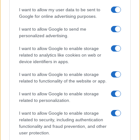
legnépszerűbb háromfelvonásos operettje, a
I want to allow my user data to be sent to
Csárdáskirálynő világsikerhez vezető útján
kalauzolja végig
Google for online advertising purposes.
az olvasót. A
Csárdáskirálynő
t 1916. november 3-án a Király
I want to allow Google to send me
Színházban láthatta először a budapesti
personalized advertising.
publikum. Időközben az eredeti cím is megváltozott, az
Es
I want to allow Google to enable storage
lebe die Liebé
ből (
Éljen a szerelem
)
Die
related to analytics like cookies on web or
Czardasfürstin
(
Csárdáskirálynő
) lett. A diadalmas premier
device identifiers in apps.
után pedig 15 hónapig játszották folyamatosan, s még
I want to allow Google to enable storage
abban az évben bemutatták Svédországban; a háború
related to functionality of the website or app.
ellenére szép sorban követték egymást a német, a dán, a
I want to allow Google to enable storage
finn, a lengyel, az orosz és az angol nyelvű színpadok. A
related to personalization.
kávéházi zenekarok, az egyre több háztartásban megjelenő
gramofon, valamint a tömegmédiumok, a telefonhírmondó, a
I want to allow Google to enable storage
related to security, including authentication
rádió, a film és a televízió mind kellettek ahhoz, hogy Kálmán
functionality and fraud prevention, and other
Imre melódiái slágerré váljanak.
user protection.