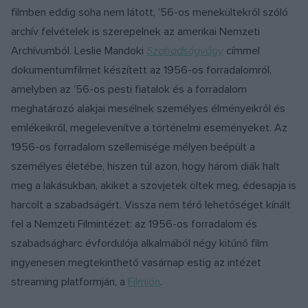
filmben eddig soha nem látott, ’56-os menekültekről szóló
archív felvételek is szerepelnek az amerikai Nemzeti
Archívumból. Leslie Mandoki
Szabadságvágy
címmel
dokumentumfilmet készített az 1956-os forradalomról,
amelyben az ’56-os pesti fiatalok és a forradalom
meghatározó alakjai mesélnek személyes élményeikről és
emlékeikről, megelevenítve a történelmi eseményeket. Az
1956-os forradalom szellemisége mélyen beépült a
személyes életébe, hiszen túl azon, hogy három diák halt
meg a lakásukban, akiket a szovjetek öltek meg, édesapja is
harcolt a szabadságért. Vissza nem térő lehetőséget kínált
fel a Nemzeti Filmintézet: az 1956-os forradalom és
szabadságharc évfordulója alkalmából négy kitűnő film
ingyenesen megtekinthető vasárnap estig az intézet
streaming platformján, a
Filmión
.