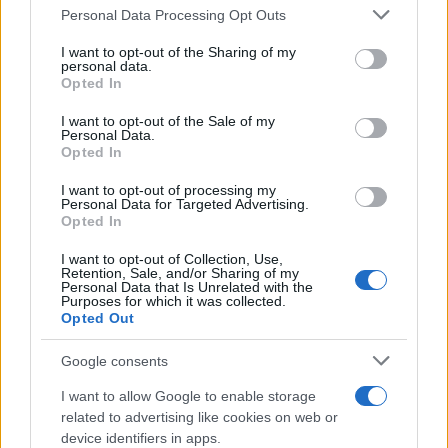
Please note that this website/app uses one or more Google
Personal Data Processing Opt Outs
services and may gather and store information including but
not limited to your visit or usage behaviour. You may click to
I want to opt-out of the Sharing of my
personal data.
grant or deny consent to Google and its third-party tags to
Opted In
Gáspár Tibor, Seres Ildikó és Fandl Ferenc a Miskolci
use your data for below specified purposes in below Google
Nemzeti Színház A csárdáskirálynő című előadásában.
consent section.
I want to opt-out of the Sale of my
Personal Data.
Fotó: Gálos Mihály Samu
Opted In
I want to opt-out of processing my
Personal Data for Targeted Advertising.
„Ne tessék elütni a dolgokat avval, hogy itt operett szól
Opted In
hozzánk, édes naív és bolondos. Az operett voltaképpen a
I want to opt-out of Collection, Use,
Retention, Sale, and/or Sharing of my
legkomolyabb színpadi műfaj, a legszebb és legszabadabb,
Personal Data that Is Unrelated with the
Purposes for which it was collected.
mellyel királyokat üthetünk veszedelem nélkül nyakon, s
Opted Out
mely tartalmas, ötletes, újítani vágyó lelkekben születve,
többet rombolhat a korhadt világból, s jobban készítheti a
Google consents
jövendő jobbat – öt parlamenti obstrukciónál…” – így írt az
I want to allow Google to enable storage
operett megkérdőjelezhetetlen érvényességéről Ady Endre
related to advertising like cookies on web or
device identifiers in apps.
1903-ban a Nagyváradi Naplóban. Papp Tímea Kálmán Imre