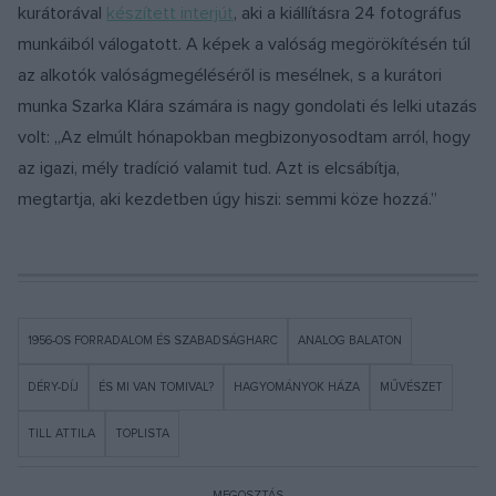
kurátorával
készített interjút
, aki a kiállításra 24 fotográfus
munkáiból válogatott. A képek a valóság megörökítésén túl
az alkotók valóságmegéléséről is mesélnek, s a kurátori
munka Szarka Klára számára is nagy gondolati és lelki utazás
volt: „Az elmúlt hónapokban megbizonyosodtam arról, hogy
az igazi, mély tradíció valamit tud. Azt is elcsábítja,
megtartja, aki kezdetben úgy hiszi: semmi köze hozzá.”
1956-OS FORRADALOM ÉS SZABADSÁGHARC
ANALOG BALATON
DÉRY-DÍJ
ÉS MI VAN TOMIVAL?
HAGYOMÁNYOK HÁZA
MŰVÉSZET
TILL ATTILA
TOPLISTA
MEGOSZTÁS