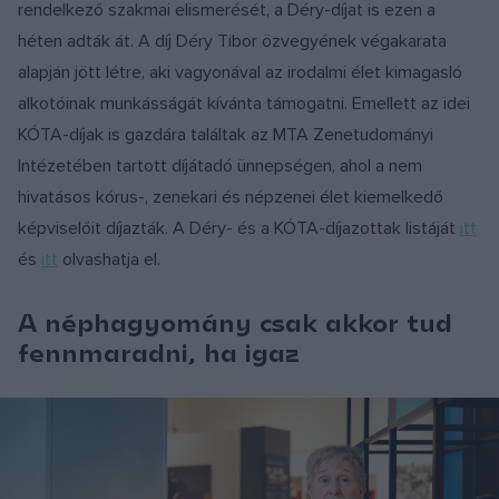
rendelkező szakmai elismerését, a Déry-díjat is ezen a
héten adták át. A díj Déry Tibor özvegyének végakarata
alapján jött létre, aki vagyonával az irodalmi élet kimagasló
alkotóinak munkásságát kívánta támogatni. Emellett az idei
KÓTA-díjak is gazdára találtak az MTA Zenetudományi
Intézetében tartott díjátadó ünnepségen, ahol a nem
hivatásos kórus-, zenekari és népzenei élet kiemelkedő
képviselőit díjazták. A Déry- és a KÓTA-díjazottak listáját
itt
és
itt
olvashatja el.
A néphagyomány csak akkor tud
fennmaradni, ha igaz