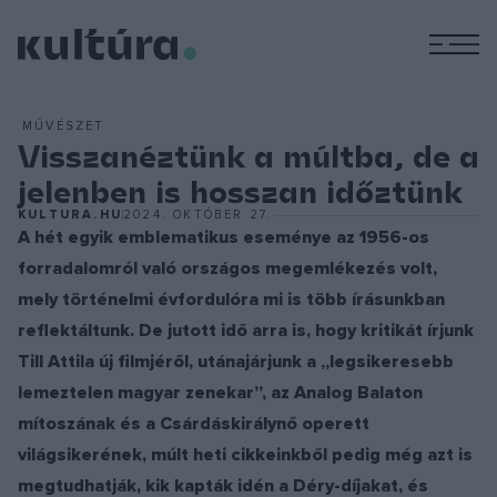
M
MŰVÉSZET
Visszanéztünk a múltba, de a
jelenben is hosszan időztünk
KULTURA.HU
2024. OKTÓBER 27.
A hét egyik emblematikus eseménye az 1956-os
forradalomról való országos megemlékezés volt,
mely történelmi évfordulóra mi is több írásunkban
reflektáltunk. De jutott idő arra is, hogy kritikát írjunk
Till Attila új filmjéről, utánajárjunk a „legsikeresebb
lemeztelen magyar zenekar”, az Analog Balaton
mítoszának és a Csárdáskirálynő operett
világsikerének, múlt heti cikkeinkből pedig még azt is
megtudhatják, kik kapták idén a Déry-díjakat, és