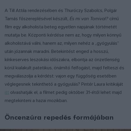
A Till Attila rendezésében és Thuróczy Szabolcs, Polgár
Tamás főszereplésével készült,
És mi van Tomival?
című
film egy alkoholista beteg egyetlen napjának történetét
mutatja be. Központi kérdése nem az, hogy milyen könnyű
alkoholistává válni, hanem az, milyen nehéz a „gyógyulás”
után józannak maradni. Betekintést enged a hosszú,
kínkeserves leszokási időszakra, elbontja az önzetlenség
körül kialakult patetikus, önámító felfogást, majd felteszi és
megválaszolja a kérdést: vajon egy függőség esetében
véglegesnek tekinthető a gyógyulás? Pintér Laura kritikáját
itt
olvashatják el, a filmet pedig október 31-étől lehet majd
megtekinteni a hazai mozikban.
Öncenzúra repedés formájában