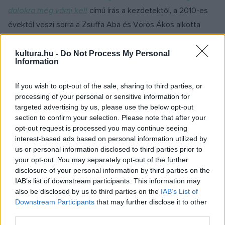
dalokra még várni kell
című írás a kezdetektől, a 2010-es
évektől veszi sorra a Zsuffa Aba és Vörös Ákos alkotta
formáció fejlődéstörténetét.
kultura.hu -
Do Not Process My Personal
Information
Hogyan lett az
Es lebe die Liebé
ből
világsláger?
If you wish to opt-out of the sale, sharing to third parties, or
processing of your personal or sensitive information for
targeted advertising by us, please use the below opt-out
section to confirm your selection. Please note that after your
opt-out request is processed you may continue seeing
interest-based ads based on personal information utilized by
us or personal information disclosed to third parties prior to
your opt-out. You may separately opt-out of the further
disclosure of your personal information by third parties on the
IAB’s list of downstream participants. This information may
also be disclosed by us to third parties on the
IAB’s List of
Downstream Participants
that may further disclose it to other
third parties.