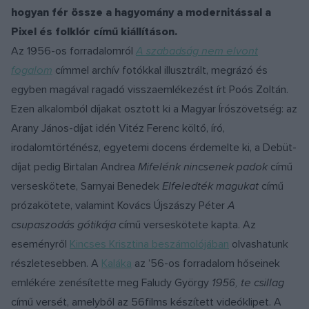
hogyan fér össze a hagyomány a modernitással a
Pixel és folklór című kiállításon.
Az 1956-os forradalomról
A szabadság nem elvont
fogalom
címmel archív fotókkal illusztrált, megrázó és
egyben magával ragadó visszaemlékezést írt Poós Zoltán.
Ezen alkalomból díjakat osztott ki a Magyar Írószövetség: az
Arany János-díjat idén Vitéz Ferenc költő, író,
irodalomtörténész, egyetemi docens érdemelte ki, a Debüt-
díjat pedig Birtalan Andrea
Mifelénk nincsenek padok
című
verseskötete, Sarnyai Benedek
Elfeledték magukat
című
prózakötete, valamint Kovács Újszászy Péter
A
csupaszodás gótikája
című verseskötete kapta. Az
eseményről
Kincses Krisztina beszámolójában
olvashatunk
részletesebben. A
Kaláka
az ’56-os forradalom hőseinek
emlékére zenésítette meg Faludy György
1956, te csillag
című versét, amelyből az 56films készített videóklipet. A