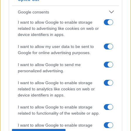
érdemes a Csillaghegyi fürdő panorámamedencéjét is
Google consents
kipróbálni, ahonnan különleges kilátás nyílik Óbudára, a budai
I want to allow Google to enable storage
hegyekre és a pesti oldalra is. A nyári szezont strandzáró
related to advertising like cookies on web or
rendezvénnyel búcsúztatja augusztus végén a BGYH a
device identifiers in apps.
Csillaghegyi fürdőben.
I want to allow my user data to be sent to
Google for online advertising purposes.
Az erős UV-sugárzásra való tekintettel a Csillaghegyi, a
Palatinus és a Pesterzsébeti fürdőben is szerveznek
I want to allow Google to send me
personalized advertising.
ingyenes bőrgyógyászati szűrővizsgálatot.
I want to allow Google to enable storage
related to analytics like cookies on web or
Júliustól a Budapest Gyógyfürdői és Hévizei Zrt. egész
device identifiers in apps.
évben üzemelő egységei három hónapig – váltott
rendszerben – hosszabban tartanak nyitva az esti órákban.
I want to allow Google to enable storage
related to functionality of the website or app.
A fővárosban így mindennap lesz legalább egy olyan fürdő,
amelyben 22 óráig lehet fürdőzni.
I want to allow Google to enable storage