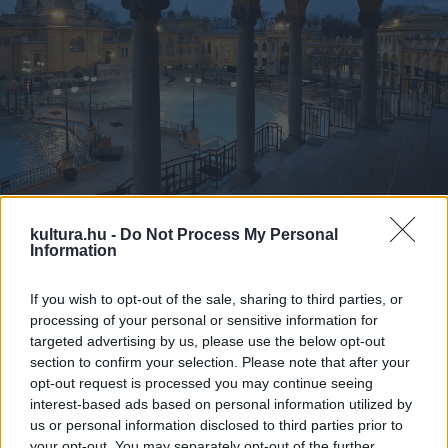
A Széchenyi fürdő. Fotó: Kovács Tamás / MTI
kultura.hu -
Do Not Process My Personal
Information
If you wish to opt-out of the sale, sharing to third parties, or
Júliusban kedd esténként a CineSpa – Filmekbe merülve
processing of your personal or sensitive information for
című program részeként a Széchenyi fürdő kültéri
targeted advertising by us, please use the below opt-out
élménymedencéjében filmvetítést tartanak 21 órai kezdettel
section to confirm your selection. Please note that after your
opt-out request is processed you may continue seeing
– tájékoztatott a Budapest Gyógyfürdői és Hévizei Zrt.
interest-based ads based on personal information utilized by
(BGYH).
us or personal information disclosed to third parties prior to
your opt-out. You may separately opt-out of the further