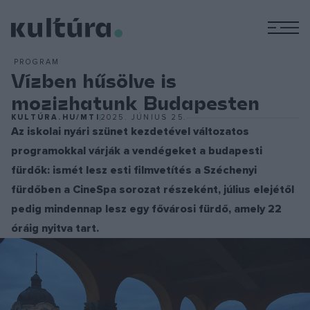
M
PROGRAM
Vízben hűsölve is
mozizhatunk Budapesten
KULTÚRA.HU/MTI
2025. JÚNIUS 25.
Az iskolai nyári szünet kezdetével változatos
programokkal várják a vendégeket a budapesti
fürdők: ismét lesz esti filmvetítés a Széchenyi
fürdőben a CineSpa sorozat részeként, július elejétől
pedig mindennap lesz egy fővárosi fürdő, amely 22
óráig nyitva tart.