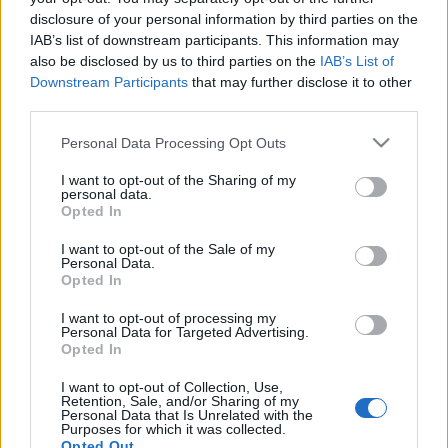
disclosure of your personal information by third parties on the
Július 1-jén a
Csillag születik
, július 8-án
A legnagyobb
IAB’s list of downstream participants. This information may
showman
, július 15-én a
Ponyvaregény
, július 29-én pedig a
also be disclosed by us to third parties on the
IAB’s List of
Blöff
című alkotásokat tekintheti meg a közönség. A
Downstream Participants
that may further disclose it to other
third parties.
budapesti lakcímkártyával rendelkező vendégek 21 órától
50 százalékos kedvezménnyel léphetnek be a fürdőbe és
Please note that this website/app uses one or more Google
Personal Data Processing Opt Outs
services and may gather and store information including but
vehetnek részt a programon.
not limited to your visit or usage behaviour. You may click to
I want to opt-out of the Sharing of my
personal data.
grant or deny consent to Google and its third-party tags to
Opted In
A Strandok Éjszakájához kapcsolódva július 26-án a
use your data for below specified purposes in below Google
consent section.
Pesterzsébeti fürdőben egész nap színes programokkal
I want to opt-out of the Sale of my
Personal Data.
várják a közönséget. A hagyományos Országos
Opted In
vízipisztolycsatán augusztus 23-án vehetnek részt az
I want to opt-out of processing my
Personal Data for Targeted Advertising.
érdeklődők. Budapesten ezúttal is a margitszigeti Palatinus
Opted In
fürdő strandmedencéje lesz az esemény helyszíne.
I want to opt-out of Collection, Use,
Retention, Sale, and/or Sharing of my
Personal Data that Is Unrelated with the
A budapesti augusztus 20-i tűzijáték megtekinthető a
Purposes for which it was collected.
Duna-parton álló Rudas fürdő tetejéről is. A nyár során
Opted Out