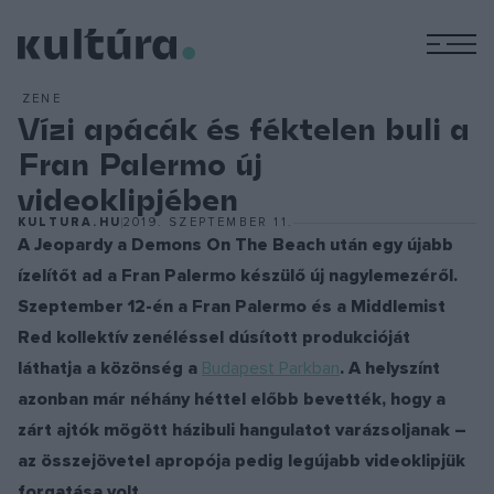
M
ZENE
Vízi apácák és féktelen buli a
Fran Palermo új
videoklipjében
KULTURA.HU
2019. SZEPTEMBER 11.
A Jeopardy a Demons On The Beach után egy újabb
ízelítőt ad a Fran Palermo készülő új nagylemezéről.
Szeptember 12-én a Fran Palermo és a Middlemist
Red kollektív zenéléssel dúsított produkcióját
láthatja a közönség a
Budapest Parkban
. A helyszínt
azonban már néhány héttel előbb bevették, hogy a
zárt ajtók mögött házibuli hangulatot varázsoljanak –
az összejövetel apropója pedig legújabb videoklipjük
forgatása volt.