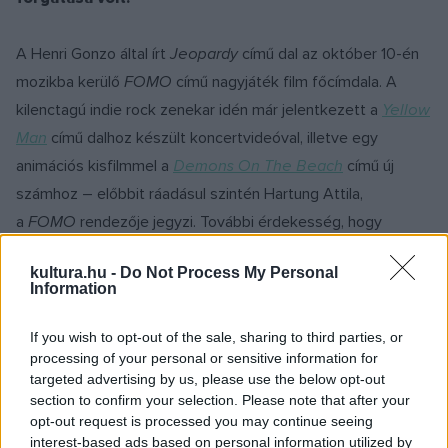
A Henri Gonzo által írt
Jeopardy
című dal az október 10-én
mozikba kerülő
FOMO
című nagyjáték film főcímdala. A
kilenctagú indie rock zenekar idén már jelentkezett a
Yellow
Man
című dalhoz készült koncertvideóval, illetve egy
animációs kisfilmmel a
Demons On The Beach
című új
számhoz – előbbit ráadásul szintén Hartung Attila,
a
FOMO
rendezője jegyzi. További érdekesség, hogy
a
Jeopardy
-hoz készült sokszínű kisfilm jeleneteit a
kultura.hu -
Do Not Process My Personal
Budapest Park különböző helyszínein forgatták a film
Information
főszereplői és a zenekar tagjainak szereplésével – a Fran
Palermo szaxofonosa, Jambo például egy apáca bőrébe
If you wish to opt-out of the sale, sharing to third parties, or
processing of your personal or sensitive information for
bújt.
targeted advertising by us, please use the below opt-out
section to confirm your selection. Please note that after your
„A Budapest Park filmezési szempontból sok, különféle
opt-out request is processed you may continue seeing
interest-based ads based on personal information utilized by
hangulattal rendelkezik. Bizonyos részeiben alternatív, más