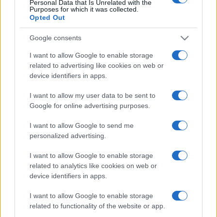
Personal Data that Is Unrelated with the
Purposes for which it was collected.
soundtrackje hamarosan elérhető lesz a népszerű streaming
Opted Out
szolgáltatóknál is.
Google consents
I want to allow Google to enable storage
related to advertising like cookies on web or
device identifiers in apps.
I want to allow my user data to be sent to
Google for online advertising purposes.
I want to allow Google to send me
personalized advertising.
A
Jeopardy
tehát a
Demons On The Beach
után egy újabb
ízelítőt ad a Fran Palermo készülő új nagylemezéről. A
I want to allow Google to enable storage
related to analytics like cookies on web or
zenekar egyébként 2016-ban jelentkezett utoljára
device identifiers in apps.
nagylemezzel, 2017-ben pedig
Bonerider
című EP-jükkel.
Most azonban mielőtt stúdióba vonulnának, még megjárják
I want to allow Google to enable storage
related to functionality of the website or app.
Dél-Koreát is, ahol a
Zandari
showcase
fesztiválra kaptak