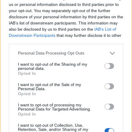
us or personal information disclosed to third parties prior to
részeiben modern hangulatú és ezek között az eltérő
your opt-out. You may separately opt-out of the further
világok között nagyon könnyen meg tudtuk találni a minket
disclosure of your personal information by third parties on the
IAB’s list of downstream participants. This information may
érdeklő motívumokat. Nem akartunk a filmhez nagyon
also be disclosed by us to third parties on the
IAB’s List of
szorosan kapcsolódó klipet készíteni, de utalni szerettünk
Downstream Participants
that may further disclose it to other
volna az eddigi közös munkánkra. Itt inkább a zenére és
third parties.
Henrire akartuk helyezni a főbb hangsúlyt a „bulivilág"
Please note that this website/app uses one or more Google
Personal Data Processing Opt Outs
mellett” – mondta el a klipről Hartung.
services and may gather and store information including but
not limited to your visit or usage behaviour. You may click to
I want to opt-out of the Sharing of my
personal data.
grant or deny consent to Google and its third-party tags to
A film története szerint a gimnazista Gergőt, és barátait,
Opted In
use your data for below specified purposes in below Google
azaz a Falka tagjait három dolog motiválja: a szex, a buli és
consent section.
I want to opt-out of the Sale of my
Personal Data.
hogy az ezekről készült videókat minél többen megnézzék
Opted In
a netes csatornájukon. Egy idő után aztán eldurvul a helyzet,
I want to opt-out of processing my
egy rosszul sikerült házibulis kihívás után pedig elszabadul a
Personal Data for Targeted Advertising.
Opted In
pokol a fiúk életében. A főszereplők közt olyan neveket
találunk, mint Stohl András, Csipesz, a youtuber, Yorgos
I want to opt-out of Collection, Use,
Retention, Sale, and/or Sharing of my
Goletsas, a Deep Glaze frontembere és László Panna. A film