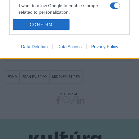
meghívást Szöulba. Így a fővárosban egy darabig utoljára
I want to allow Google to enable storage
szeptember 12-én láthatóak koncerten a Budapest Parkban,
related to personalization.
ahol a Bánkitón debütált, Middlemist Reddel közös
I want to allow Google to enable storage
CONFIRM
produkciójukkal állnak színpadra. Több új dal mellett
related to security, including authentication
a
Jeopardy
is felkerül a dallistára.
functionality and fraud prevention, and other
user protection.
Data Deletion
Data Access
Privacy Policy
FOMO
FRAN PALERMO
MIDDLEMIST RED
MEGOSZTÁS