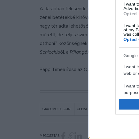
I want 
A darabban felcsendülő Puccini-részletek mind
Advertis
Opted 
zenei betétekké kinőve magukat. Az ősbemutató
I want t
nagy tér adta lehetőségekhez igazodva. Ezután
of my P
was col
méretű, de teljes szimfonikus zenekar utazik, 
Opted 
otthoni? közönségnek. Elhangzanak részletek s
Schicchi
ből, a
Pillangókisasszony
ból,
A Nyuga
Google 
I want t
Papp Tímea írása az Opera Magazinban jelent
web or d
I want t
purpose
I want 
GIACOMO PUCCINI
OPERA
I want t
web or d
MEGOSZTÁS