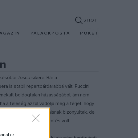
SHOP
AGAZIN
PALACKPOSTA
POKET
en
 későbbi
Tosca
sikere. Bár a
a is stabil repertoárdarabbá vált. Puccini
 menekült boldogtalan házasságából, ám nem
ha a feleség azzal vádolja meg a férjet, hogy
vira Puccini ? vádjai hamisnak bizonyultak, de
zolgáló egy ostoba teremtés volt.
sonal or