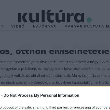
T
VIDEÓ
HAJÓGYÁR
MAGYAR KULTÚRA M
s, otthon elviselhetetl
lmas népszerűségnek örvendett, amit csak növelt a négy évvel
 kegyeibe a publikum, az átdolgozást követően azonban ez az oper
gatlanjai voltak, és aki élhetett hobbijainak. Ma azt mondanánk,
s újabb szerelmi kalandokba is. Egy ilyen kapcsolatban érthető, 
zott gyerekének apaságában is biztos. A hitves ? jelen esetben El
 -
Do Not Process My Personal Information
ngyilkosságtól. A zeneszerző csak annyit reagált erre, hogy a s
to opt-out of the sale, sharing to third parties, or processing of your per