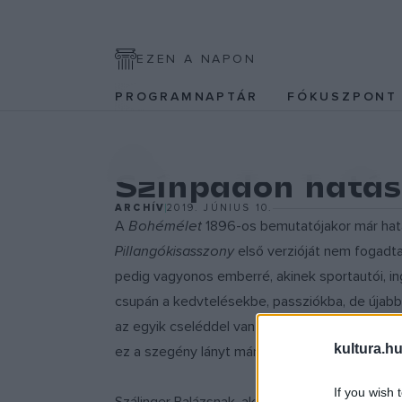
EZEN A NAPON
PROGRAMNAPTÁR
FÓKUSZPON
ZENE
Színpadon hatáso
ARCHÍV
2019. JÚNIUS 10.
A
Bohémélet
1896-os bemutatójakor már hata
Pillangókisasszony
első verzióját nem fogadta
pedig vagyonos emberré, akinek sportautói, in
csupán a kedvtelésekbe, passziókba, de újabb é
az egyik cseléddel van liezonja, sőt az alkalma
kultura.hu
ez a szegény lányt már nem mentette meg az ö
If you wish 