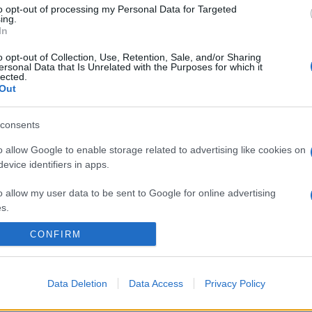
to opt-out of processing my Personal Data for Targeted
en esetben szorosan kapcsolódnak a Szálinger-féle dráma akkurát
ing.
In
ra az Eiffel Műhelyházban kerül sor, dramaturgiailag, zeneileg 
o opt-out of Collection, Use, Retention, Sale, and/or Sharing
 a darab némileg új köntöst kap, és június közepén olaszországi 
ersonal Data that Is Unrelated with the Purposes for which it
lected.
a Puccini által megálmodott különösen változatos hangszerelési vi
Out
zinte mindegyik Puccini-operából, így a korábban említett
Bohé
t lányá
ból, a
Turandot
ból, sőt különlegességként egy ária felcse
consents
o allow Google to enable storage related to advertising like cookies on
 meg.
evice identifiers in apps.
o allow my user data to be sent to Google for online advertising
s.
CONFIRM
to allow Google to send me personalized advertising.
o allow Google to enable storage related to analytics like cookies on
Data Deletion
Data Access
Privacy Policy
evice identifiers in apps.