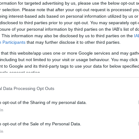
a történetet feldolgozta, ezúttal nehezebb dolga volt, mint a Ri
formation for targeted advertising by us, please use the below opt-out s
gfried-idill, avagy egy barátság vége
című darab esetében volt. 
r selection. Please note that after your opt-out request is processed y
eing interest-based ads based on personal information utilized by us or
ak. Itt leginkább cikkek álltak a kezemhez, sajnos nem volt oly
disclosed to third parties prior to your opt-out. You may separately opt-
magyar sajtó, és ez nagyon érdekessé teszi, élővé, igazi történett
losure of your personal information by third parties on the IAB’s list of
s-bájos ellentmondások és ferdítések voltak benne, ezek közül k
. This information may also be disclosed by us to third parties on the
IA
Participants
that may further disclose it to other third parties.
ől a nyomozásból született a
Krizantémok, avagy Li? halála
című
 that this website/app uses one or more Google services and may gath
including but not limited to your visit or usage behaviour. You may click 
be. ?Annyi a köze a vonósnégyeshez ? magyarázza Szálinger Baláz
 to Google and its third-party tags to use your data for below specifi
örténet se vidám befejezésű.? A
Turandot
mellett az életrajzi kon
ogle consent section.
yű dolga a prózához illő zenékért felelős karmesternek, Köteles G
l Data Processing Opt Outs
aként és hangszerelőként a valaha születettek legnagyobbika. ?
o opt-out of the Sharing of my personal data.
űvé építi operáit. Ez hatalmas találmánya, amihez kivételes érzé
In
ellett igazán kevés művet hagyott ránk, ilyen a
Krizantémok
, am
infonico
, mely egy szimfonikus zenekari néhány perces fantáziamű.
o opt-out of the Sale of my Personal Data.
 is.
In