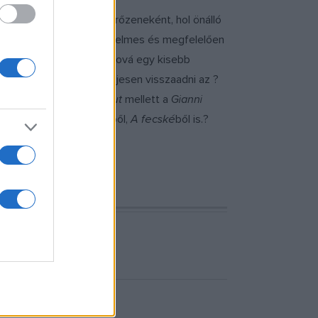
us pontjaihoz, hol kísérőzeneként, hol önálló
is az ottani modern, kényelmes és megfelelően
turnéra indulunk vele, ahová egy kisebb
rtuozitást igyekezve teljesen visszaadni az ?
mélet
és
Manon Lescaut
mellett a
Gianni
ndül egyetlen operettjéből,
A fecské
ből is.?