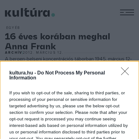
M
EGYÉB
16 éves korában meghal
Anna Frank
ARCHÍV
2012. MÁRCIUS 12.
A bergen-belseni koncentrációs táborban 1945. március 12-
én, ezernyi többi zsidóval együtt, 16 éves korbán meghal
kultura.hu -
Do Not Process My Personal
Anna Frank. Anna Frank négyéves korában, 1933-ban, a
Information
szüleivel együtt menekült Hollandiába. Kezdetben a
If you wish to opt-out of the sale, sharing to third parties, or
családnak sikerült a német megszállók szeme elől egy
processing of your personal or sensitive information for
holland családnál elrejtőznie. Évekig élt, anélkül hogy
targeted advertising by us, please use the below opt-out
felfedezték volna, egy padlástérből kialakított helyiségben,
section to confirm your selection. Please note that after your
opt-out request is processed you may continue seeing
ahol barátaik ellátták élelmiszerrel. Naplójában, amelyet
interest-based ads based on personal information utilized by
Anna Frank ez idő alatt írt (és később az egyik
us or personal information disclosed to third parties prior to
legolvasottabb könyvvé vált), leírja életét a rejtekhelyen.
your opt-out. You may separately opt-out of the further