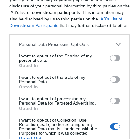
disclosure of your personal information by third parties on the
Röviddel a háború vége előtt azonban a családot
IAB’s list of downstream participants. This information may
felfedezték és deportálták. Anna az egyik utolsó nagy
also be disclosed by us to third parties on the
IAB’s List of
megsemmisítő akció áldozatául esett.
Downstream Participants
that may further disclose it to other
third parties.
Please note that this website/app uses one or more Google
Personal Data Processing Opt Outs
services and may gather and store information including but
not limited to your visit or usage behaviour. You may click to
I want to opt-out of the Sharing of my
personal data.
grant or deny consent to Google and its third-party tags to
HÍREK
Opted In
use your data for below specified purposes in below Google
consent section.
I want to opt-out of the Sale of my
MEGOSZTÁS
Personal Data.
Opted In
I want to opt-out of processing my
Personal Data for Targeted Advertising.
Opted In
I want to opt-out of Collection, Use,
Retention, Sale, and/or Sharing of my
Personal Data that Is Unrelated with the
Purposes for which it was collected.
Opted Out