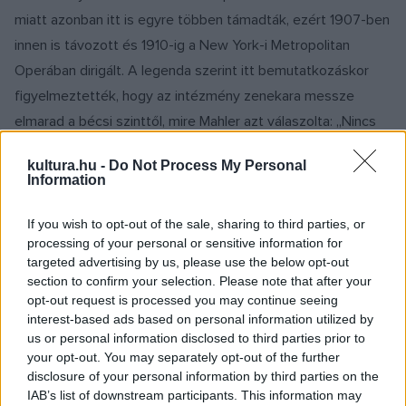
miatt azonban itt is egyre többen támadták, ezért 1907-ben
innen is távozott és 1910-ig a New York-i Metropolitan
Operában dirigált. A legenda szerint itt bemutatkozáskor
figyelmeztették, hogy az intézmény zenekara messze
elmarad a bécsi szinttől, mire Mahler azt válaszolta: „Nincs
rossz zenekar, csak rossz karmester”.
kultura.hu -
Do Not Process My Personal
Information
1902-ben elvette az alig 22 éves Alma Schindlert, de
viszonyuk gyorsan megromlott. Mahler úgy vélte, csillogó
If you wish to opt-out of the sale, sharing to third parties, or
processing of your personal or sensitive information for
elméjű, művelt és társaságkedvelő feleségének egyetlen
targeted advertising by us, please use the below opt-out
feladata az ő boldoggá tétele, de az asszony ennél többre
section to confirm your selection. Please note that after your
vágyott. Alma később olyan művészek múzsája lett, mint az
opt-out request is processed you may continue seeing
interest-based ads based on personal information utilized by
építész Walter Gropius, a festő Oskar Kokoschka és a költő
us or personal information disclosed to third parties prior to
Franz Werfel, de haláláig ápolta Mahler örökségét.
your opt-out. You may separately opt-out of the further
disclosure of your personal information by third parties on the
IAB’s list of downstream participants. This information may
A tökéletességre törekvő Mahler operaigazgatóként az