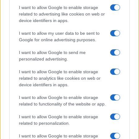
bemutatóján 858 énekes és 171 zenész működött közre, a
I want to allow Google to enable storage
related to advertising like cookies on web or
gigászi apparátus miatt ritkán játszott művet ezért is
device identifiers in apps.
emlegetik Ezrek szimfóniája néven. Tizedik, utolsó
szimfóniáját már nem tudta befejezni, sőt a kilencedik
I want to allow my user data to be sent to
Google for online advertising purposes.
szimfónia ősbemutatóját is halála után több mint egy évvel
tartották. Dalciklusai közül a legismertebb a saját szövegére
I want to allow Google to send me
íródott
Egy vándorlegény dalai
,
A fiú csodakürtje
és a
personalized advertising.
kislánya halála után befejezett
Gyermekgyászdalok
(ennek
I want to allow Google to enable storage
egyik darabjának eddig ismeretlen kézirata 2017-ben,
related to analytics like cookies on web or
Münchenben került elő). Életművében különleges helyet
device identifiers in apps.
foglal el „a halál jegyében fogant”, kínai versekre komponált
I want to allow Google to enable storage
Dal a Földről, a romantika eredményeinek és
related to functionality of the website or app.
ellentmondásainak összefoglalása, egyben egy új zenei világ
I want to allow Google to enable storage
előhírnöke.
related to personalization.
I want to allow Google to enable storage
Mahler 1911. május 18-án halt meg Bécsben, szívbetegség