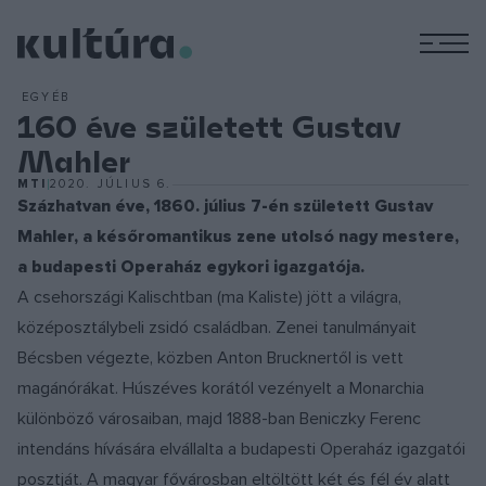
M
EGYÉB
160 éve született Gustav
Mahler
MTI
2020. JÚLIUS 6.
Százhatvan éve, 1860. július 7-én született Gustav
Mahler, a későromantikus zene utolsó nagy mestere,
a budapesti Operaház egykori igazgatója.
A csehországi Kalischtban (ma Kaliste) jött a világra,
középosztálybeli zsidó családban. Zenei tanulmányait
Bécsben végezte, közben Anton Brucknertől is vett
magánórákat. Húszéves korától vezényelt a Monarchia
különböző városaiban, majd 1888-ban Beniczky Ferenc
intendáns hívására elvállalta a budapesti Operaház igazgatói
posztját. A magyar fővárosban eltöltött két és fél év alatt