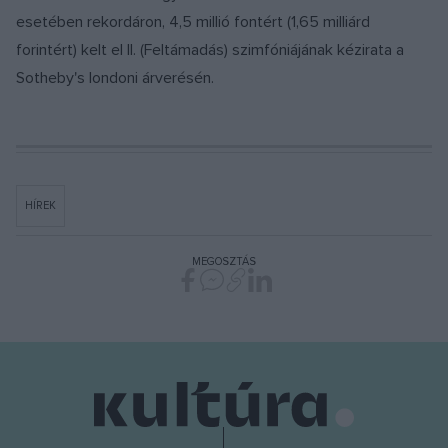
esetében rekordáron, 4,5 millió fontért (1,65 milliárd
forintért) kelt el II. (Feltámadás) szimfóniájának kézirata a
Sotheby's londoni árverésén.
HÍREK
MEGOSZTÁS