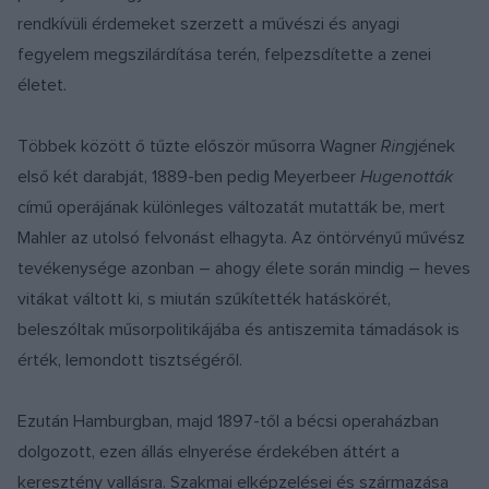
rendkívüli érdemeket szerzett a művészi és anyagi
fegyelem megszilárdítása terén, felpezsdítette a zenei
életet.
Többek között ő tűzte először műsorra Wagner
Ring
jének
első két darabját, 1889-ben pedig Meyerbeer
Hugenották
című operájának különleges változatát mutatták be, mert
Mahler az utolsó felvonást elhagyta. Az öntörvényű művész
tevékenysége azonban – ahogy élete során mindig – heves
vitákat váltott ki, s miután szűkítették hatáskörét,
beleszóltak műsorpolitikájába és antiszemita támadások is
érték, lemondott tisztségéről.
Ezután Hamburgban, majd 1897-től a bécsi operaházban
dolgozott, ezen állás elnyerése érdekében áttért a
keresztény vallásra. Szakmai elképzelései és származása