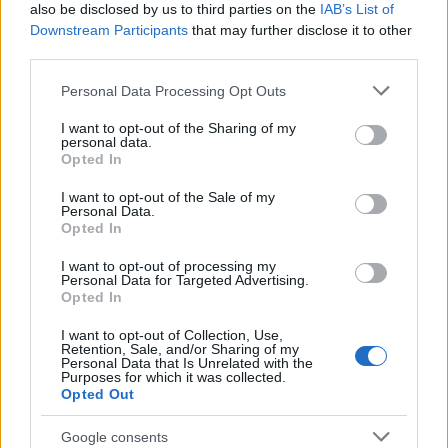
also be disclosed by us to third parties on the
IAB’s List of
előadások minden részletét megszabta, így például –
Downstream Participants
that may further disclose it to other
szakítva az addigi mereven pózoló stílussal – még az
third parties.
énekesek kéz- és fejtartására nézve is voltak utasításai.
Please note that this website/app uses one or more Google
Personal Data Processing Opt Outs
Karmesterként szigorúan tartotta magát a partitúrához,
services and may gather and store information including but
not limited to your visit or usage behaviour. You may click to
I want to opt-out of the Sharing of my
olykor szinte őrjöngve követelte a tiszta hangokat a
personal data.
grant or deny consent to Google and its third-party tags to
Opted In
zenészektől és az énekesektől - de az is igaz, hogy minden
use your data for below specified purposes in below Google
véleményt meghallgatott, s kész volt változtatni
consent section.
I want to opt-out of the Sale of my
Personal Data.
elgondolásain.
Opted In
I want to opt-out of processing my
A romantikus szimfónia az ő kompozícióiban jutott
Personal Data for Targeted Advertising.
Opted In
fejlődésének végpontjáig, zenéjében a későromantika líráján
kívül érezhető a bécsi klasszikusok hatása és vonzódása a
I want to opt-out of Collection, Use,
Retention, Sale, and/or Sharing of my
népköltészethez, s olyan komponistákra hatott, mint
Personal Data that Is Unrelated with the
Purposes for which it was collected.
Schönberg, Sosztakovics és Benjamin Britten. Műveit több
Opted Out
tételből építette fel, kitágítva időtartamukat és zenei
Google consents
eszközárukat. Leghíresebb műve a VIII. szimfónia, amelynek