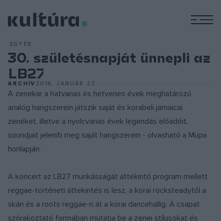
M
EGYÉB
30. születésnapját ünnepli az
LB27
ARCHÍV
2016. JANUÁR 23.
A zenekar a hatvanas és hetvenes évek meghatározó
analóg hangszerein játszik saját és korabeli jamaicai
zenéket, illetve a nyolcvanas évek legendás előadóit,
soundjait jeleníti meg saját hangszerein - olvasható a Müpa
honlapján.
A koncert az LB27 munkásságát áttekintő program mellett
reggae-történeti áttekintés is lesz, a korai rocksteadytől a
skán és a roots reggae-n át a korai dancehallig. A csapat
szórakoztató formában mutatja be a zenei stílusokat és