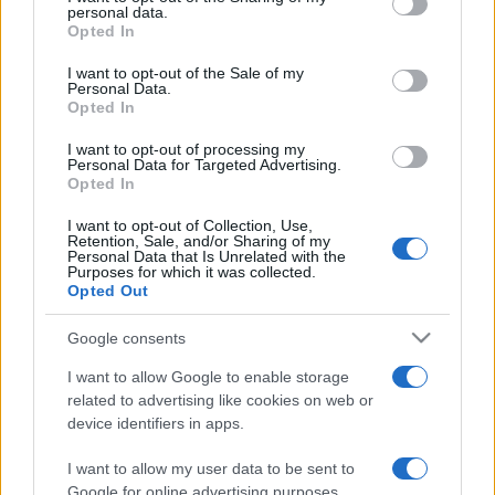
personal data.
grant or deny consent to Google and its third-party tags to
Opted In
use your data for below specified purposes in below Google
Az LB27 jelenlegi felállása: László M. Miksa (ének), Bodnár
consent section.
I want to opt-out of the Sale of my
Tibor (gitár), Bokó Zoltán (billentyű), Hertelendi Rasta István
Personal Data.
Opted In
(basszusgitár), Hurguly Attila (dob), Kálmán András (billentyű)
Görögh Dani (trombita), Bolla Gábor (harsona), Pásztor Ákos
I want to opt-out of processing my
Personal Data for Targeted Advertising.
(szaxofon). A koncerten vendégként közreműködik:
Opted In
CéAnne, Mr. Roul No (ének) Hascu Bratosin
I want to opt-out of Collection, Use,
(ritmushangszerek) Nagy Steve és Domokos Norbert
Retention, Sale, and/or Sharing of my
Personal Data that Is Unrelated with the
(djembe).
Purposes for which it was collected.
Opted Out
Google consents
Forrás: MTI
I want to allow Google to enable storage
related to advertising like cookies on web or
device identifiers in apps.
Fotók: www.lb27.hu
I want to allow my user data to be sent to
Google for online advertising purposes.