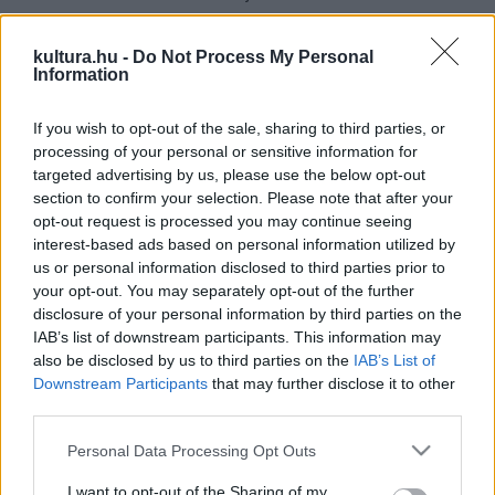
azok fejlődését, a közönség belehallgathat a hatvanas,
hetvenes és nyolcvanas évek autentikus reggae
kultura.hu -
Do Not Process My Personal
Information
hangzásvilágába. Ebben segítenek meghívott zenész
barátok, az erre az estre speciálisan kialakított
If you wish to opt-out of the sale, sharing to third parties, or
hangszerpark és a Müpa professzionális adottságai.
processing of your personal or sensitive information for
targeted advertising by us, please use the below opt-out
section to confirm your selection. Please note that after your
Több ritkán játszott LB27-klasszikus és kifejezetten erre az
opt-out request is processed you may continue seeing
estére áthangszerelt dal is elhangzik.
interest-based ads based on personal information utilized by
us or personal information disclosed to third parties prior to
your opt-out. You may separately opt-out of the further
A csapat 1991-ben elsőként jelentetett meg reggae-lemezt
disclosure of your personal information by third parties on the
Magyarországon, később az LB27 csinálta az első dub- és
IAB’s list of downstream participants. This information may
also be disclosed by us to third parties on the
IAB’s List of
riddimlemezt is, 1999 óta pedig minden nyáron Reggae
Downstream Participants
that may further disclose it to other
Campet rendez külföldi fellépőkkel. Az együttesnek
third parties.
tizenegy albuma jelent meg; legismertebb dalaik közé
Please note that this website/app uses one or more Google
Personal Data Processing Opt Outs
tartozik a Rastafari, a Van még a világon, a Kell egy ház, a
services and may gather and store information including but
Szedegetem vagy a Judge Day.
not limited to your visit or usage behaviour. You may click to
I want to opt-out of the Sharing of my