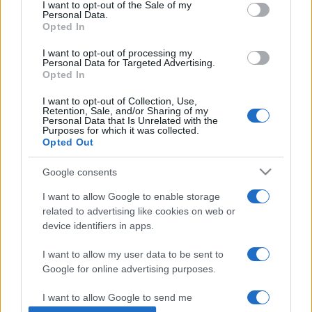
consent section.
I want to opt-out of the Sale of my
készült ambiciózus tárlatra.
Personal Data.
Opted In
A
Vízikígyók II.
május 29-ig látható a Belvedere
I want to opt-out of processing my
Personal Data for Targeted Advertising.
múzeumban, amelyben jelentős gyűjteményt őriznek Gustav
Opted In
Klimt műveiből.
I want to opt-out of Collection, Use,
Retention, Sale, and/or Sharing of my
Personal Data that Is Unrelated with the
Purposes for which it was collected.
Nyitókép: Gustav Klimt:
Vízikígyók II.
(1904/1906–07,
Opted Out
magángyűjtemény)
Google consents
I want to allow Google to enable storage
related to advertising like cookies on web or
device identifiers in apps.
GUSTAV KLIMT
HÍREK
VILÁG
I want to allow my user data to be sent to
Google for online advertising purposes.
MEGOSZTÁS
I want to allow Google to send me