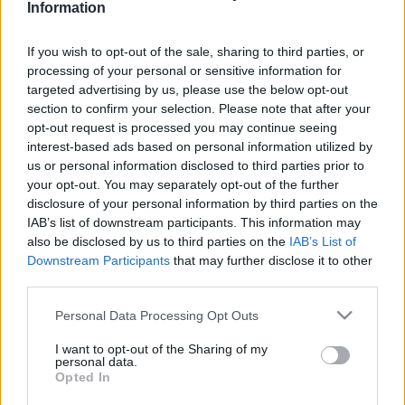
Information
befejezett alkotást ugyanis igen ritkán állították ki.
If you wish to opt-out of the sale, sharing to third parties, or
Az eredetileg egy osztrák műgyűjtő házaspár tulajdonában
processing of your personal or sensitive information for
targeted advertising by us, please use the below opt-out
lévő képet a nácik Ausztria 1938. évi német bekebelezése
section to confirm your selection. Please note that after your
után elkobozták. Ezután a művész törvénytelen fia, Gustav
opt-out request is processed you may continue seeing
Ucicky filmrendező vásárolta meg – mondta el az AFP
interest-based ads based on personal information utilized by
us or personal information disclosed to third parties prior to
francia hírügynökségnek Markus Fellinger kurátor. A képet
your opt-out. You may separately opt-out of the further
utoljára 1964-ben mutatták be Bécsben, utána feledésbe
disclosure of your personal information by third parties on the
merült, egészen 2013-ig, amikor Ucicky özvegye 112 millió
IAB’s list of downstream participants. This information may
also be disclosed by us to third parties on the
IAB’s List of
dollárért eladta Dmitrij Ribolovjov orosz oligarchának, az AS
Downstream Participants
that may further disclose it to other
Monaco tulajdonosának.
third parties.
Please note that this website/app uses one or more Google
Personal Data Processing Opt Outs
A mostani kiállítás számára a bécsi Belvedere múzeum
services and may gather and store information including but
fedezte fel újra, amely az amszterdami Van Gogh
not limited to your visit or usage behaviour. You may click to
I want to opt-out of the Sharing of my
personal data.
grant or deny consent to Google and its third-party tags to
múzeummal együttműködve a Klimtet ihlető művészekről
Opted In
use your data for below specified purposes in below Google
(Margaret MacDonald Mackintosh, Auguste Rodin és mások)