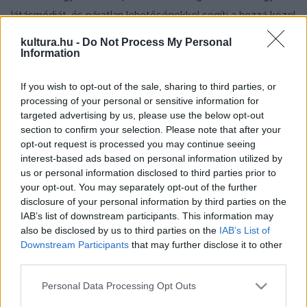
látásmódját, és páratlan lehetőségekkel segíti a hozzá közel
álló fiatal tehetségek érvényesülését. A jubileumi
kultura.hu -
Do Not Process My Personal
hangversenyen olyan művészek köszöntik játékukkal a
Information
szervezetet, akik Cziffra szellemiségét képviselik
If you wish to opt-out of the sale, sharing to third parties, or
muzsikusként és közszereplőként is, határainkon innen és
processing of your personal or sensitive information for
túl. Műsorukra természetesen Cziffra-átiratokat és a
targeted advertising by us, please use the below opt-out
zongoravirtuóz által is szívesen játszott darabokat
section to confirm your selection. Please note that after your
opt-out request is processed you may continue seeing
válogattak: veretes és könnyedebb táncok, operarészletek,
interest-based ads based on personal information utilized by
nemzeti motívumok szőtteséből formálódik meg a
us or personal information disclosed to third parties prior to
közönség előtt a „nagyromantika” Liszt, Weber, Saint-Saëns
your opt-out. You may separately opt-out of the further
disclosure of your personal information by third parties on the
és Brahms által fémjelzett világa.
IAB’s list of downstream participants. This information may
also be disclosed by us to third parties on the
IAB’s List of
A budapesti Cziffra Fesztivál 2017-ben alapította díjait,
Downstream Participants
that may further disclose it to other
third parties.
amelyeknek az erkölcsi és anyagi hozzájárulás mellett
fontos célkitűzésük, hogy fellépési lehetőségeket is
Please note that this website/app uses one or more Google
Personal Data Processing Opt Outs
services and may gather and store information including but
biztosítsanak a fiataloknak, ahogy ez a Cziffra-emlékév