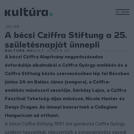
M
EGYÉB
A bécsi Cziffra Stiftung a 25.
születésnapját ünnepli
KULTURA.HU
2022. JÚNIUS 20.
A bécsi Cziffra Alapítvány negyedszázados
évfordulója alkalmából a Cziffra György-emlékév és a
Cziffra Stiftung közös szervezésében lép fel Bécsben
június 24-én Balázs János (zongora), a Cziffra-
emlékév művészeti vezetője, Sárközy Lajos, a Cziffra
Fesztivál Tehetség-díjas művésze, Nicole Henter és
Denys Dragan. Az ünnepi koncertnek a Collegium
Hungaricum ad otthont.
A bécsi Cziffra Stiftung 1997 óta gondozza Cziffra György
szellemi hagyatékát, népszerűsíti a zongoraművész egyedi