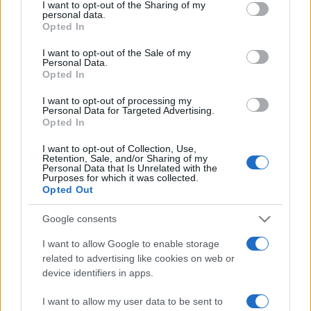
not limited to your visit or usage behaviour. You may click to
I want to opt-out of the Sharing of my
nemzetközi együttműködései során is megvalósul. A Cziffra
personal data.
grant or deny consent to Google and its third-party tags to
Opted In
György-emlékév programjai Balázs János Kossuth-díjas
use your data for below specified purposes in below Google
consent section.
I want to opt-out of the Sale of my
zongoraművész művészeti vezetésével egyedülálló
Personal Data.
szakmai összefogás keretei között valósulnak meg, számos
Opted In
hazai és külföldi partner áll társszervezőként az események
I want to opt-out of processing my
Personal Data for Targeted Advertising.
mellett.
Opted In
I want to opt-out of Collection, Use,
Közreműködik: Balázs János (zongora), Sárközy Lajos
Retention, Sale, and/or Sharing of my
Personal Data that Is Unrelated with the
(hegedű), Nicole Henter (fuvola), Denys Dragan (zongora)
Purposes for which it was collected.
Opted Out
Részletek
itt.
Google consents
I want to allow Google to enable storage
Nyitókép: Denys Dragan (fotó: Andrej Grilc), Nicole Henter
related to advertising like cookies on web or
(fotó: Franz Johann Morgenbesser), Balázs János (fotó:
device identifiers in apps.
Emmer László).
I want to allow my user data to be sent to