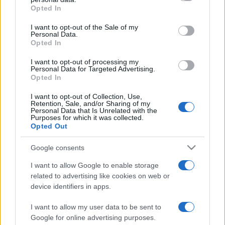
grant or deny consent to Google and its third-party tags to
Opted In
use your data for below specified purposes in below Google
A testvérvárosi kapcsolat révén létrejött rendezvényen való
consent section.
I want to opt-out of the Sale of my
részvétel meghívó igényléséhez kötött. Az ingyenes
Personal Data.
belépőket a Szent László Egyesület székhelyén lehet
Opted In
igényelni. Az ünnepélyes megnyitón a beltéri járványügyi
I want to opt-out of processing my
Personal Data for Targeted Advertising.
szabályok érvényesek. Nem szükséges sem oltási igazolás,
Opted In
sem negatív teszt. Belépéskor az önkéntesek
I want to opt-out of Collection, Use,
testhőmérsékletet mérnek, ajánlott a kihelyezett
Retention, Sale, and/or Sharing of my
Personal Data that Is Unrelated with the
kézfertőtlenítő használata, és a rendezvény teljes ideje alatt
Purposes for which it was collected.
Opted Out
kötelező a védőmaszk viselése.
Google consents
Kép forrása: Csokonai Színház
I want to allow Google to enable storage
related to advertising like cookies on web or
device identifiers in apps.
I want to allow my user data to be sent to
Google for online advertising purposes.
CSOKONAI NEMZETI SZÍNHÁZ
KODÁLY FILHARMONIKUSOK
MEGNYITÓ