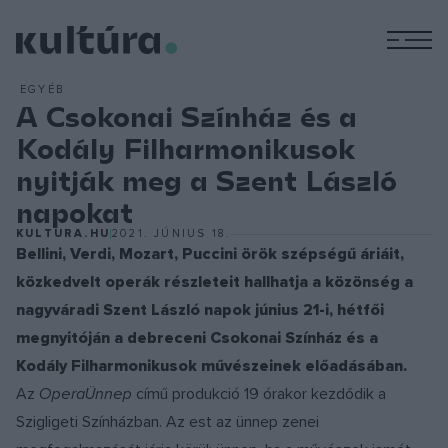
M
EGYÉB
A Csokonai Színház és a
Kodály Filharmonikusok
nyitják meg a Szent László
napokat
KULTURA.HU
2021. JÚNIUS 18.
Bellini, Verdi, Mozart, Puccini örök szépségű áriáit,
közkedvelt operák részleteit hallhatja a közönség a
nagyváradi Szent László napok június 21-i, hétfői
megnyitóján a debreceni Csokonai Színház és a
Kodály Filharmonikusok művészeinek előadásában.
Az
OperaÜnnep
című produkció 19 órakor kezdődik a
Szigligeti Színházban. Az est az ünnep zenei