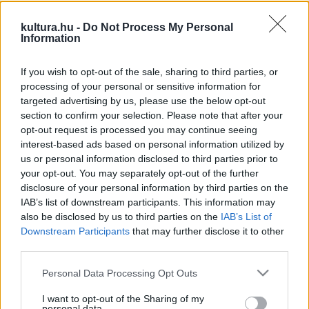
megfogalmazását járja körül: ünnep, ha a művészek ismét
találkozhatnak a közönséggel, ünnep, amikor újra
kultura.hu -
Do Not Process My Personal
Information
felcsendülnek a dalok. Vincenzo Bellini, Charles Gounod,
Kodály Zoltán, Wolfgang Amadeus Mozart, Amilcare
If you wish to opt-out of the sale, sharing to third parties, or
Ponchielli, Giacomo Puccini, Giuseppe Verdi csodálatos áriáit
processing of your personal or sensitive information for
és együtteseit hallgathatja a közönség ezen az estén. A
targeted advertising by us, please use the below opt-out
section to confirm your selection. Please note that after your
Csokonai Színház egy új operaénekesi nemzedék kezdő
opt-out request is processed you may continue seeing
lépéseit egyengeti, a nagyváradi operagála ennek is az
interest-based ads based on personal information utilized by
ünnepe.
us or personal information disclosed to third parties prior to
your opt-out. You may separately opt-out of the further
disclosure of your personal information by third parties on the
Közreműködik: Antóni Norbert, Dargó Gergely, Donkó
IAB’s list of downstream participants. This information may
Annamária, Donkó Imre, Grega Csaba, Janovicz Zsófia,
also be disclosed by us to third parties on the
IAB’s List of
Downstream Participants
that may further disclose it to other
Kuczmog Klaudia, Molnár Anna, Nagy Kíra, Rendes Ágnes és
third parties.
Szilágyi Szilvia, valamint a Kodály Filharmonikusok és a
Please note that this website/app uses one or more Google
Csokonai Színház Énekkara. A karigazgató Gyülvészi Péter,
Personal Data Processing Opt Outs
services and may gather and store information including but
az est karmestere Ács János.
not limited to your visit or usage behaviour. You may click to
I want to opt-out of the Sharing of my
personal data.