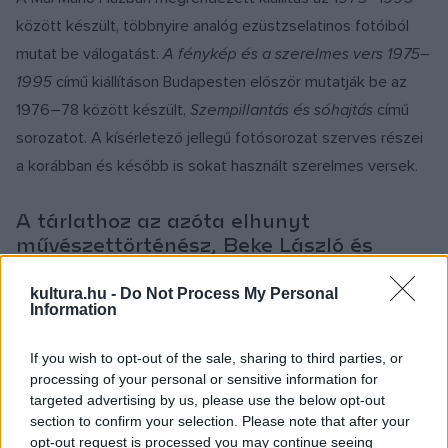
között készült, többnyire analóg ezüstzselatinos fotóiból
mutat be válogatást.
A fénykép és a szerelmes vers 1975–
1995
című kiállításon Budapesten először mutatják be az
1976–78 között készült,
Szempillantás és sóhajtás
című
sorozatot. A kísérletező jellegű fotósorozat szerves részei
a korábban és később is sokat használt szerelmes versek.
A tárlathoz az azóta elhunyt
művészettörténész, Beke László és
Drozdik Orshi, valamint Boros Lili kurátor
és a művész beszélgetését rögzítő
kultura.hu -
Do Not Process My Personal
Information
videófelvételek készültek.
If you wish to opt-out of the sale, sharing to third parties, or
A kiállítás alkalmából húsz év fotómunkáit bemutató, 320
processing of your personal or sensitive information for
oldalas reprezentatív könyv jelenik meg a Magyar
targeted advertising by us, please use the below opt-out
section to confirm your selection. Please note that after your
Fotográfusok Háza – Mai Manó Ház kiadásában.
opt-out request is processed you may continue seeing