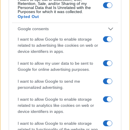
2005 és 2015 között a Magyar Képzőművészeti Egyetem
Retention, Sale, and/or Sharing of my
Personal Data that Is Unrelated with the
habilitált egyetemi tanára volt, előtte számos nemzetközi
Purposes for which it was collected.
Opted Out
egyetemen – többek között a University of California San
Diegón és a New York University-n – oktatott. 2011–2012-
Google consents
ben a debreceni Modemben a
Másik Vénusz
címmel
I want to allow Google to enable storage
rendezett egyéni kiállítást. Nemzetközileg is elismert
related to advertising like cookies on web or
művészete, több mint 80 egyéni és 160 csoportos kiállítása
device identifiers in apps.
művészgenerációk számára volt irányadó.
I want to allow my user data to be sent to
Google for online advertising purposes.
Életműve mediális és műfaji
szempontból is igen sokrétű:
I want to allow Google to send me
personalized advertising.
festészet, rajz, sokszorosító grafika, szobrászat, fotó,
I want to allow Google to enable storage
installáció, videó, performansz, költészet, irodalmi és
related to analytics like cookies on web or
device identifiers in apps.
elméleti szöveg, könyvszerkesztés műfajaiban alkot, de a
fotó 1975-től máig fontos szerepet tölt be művészetében.
I want to allow Google to enable storage
Alkotásai megtalálhatók a bécsi és a budapesti Ludwig
related to functionality of the website or app.