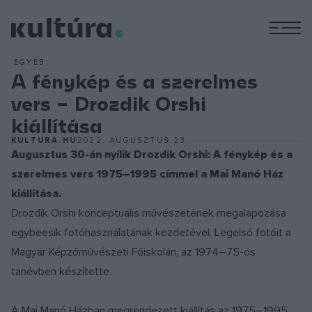
M
EGYÉB
A fénykép és a szerelmes
vers – Drozdik Orshi
kiállítása
KULTURA.HU
2022. AUGUSZTUS 23.
Augusztus 30-án nyílik Drozdik Orshi: A fénykép és a
szerelmes vers 1975–1995 címmel a Mai Manó Ház
kiállítása.
Drozdik Orshi konceptuális művészetének megalapozása
egybeesik fotóhasználatának kezdetével. Legelső fotóit a
Magyar Képzőművészeti Főiskolán, az 1974–75-ös
tanévben készítette.
A Mai Manó Házban megrendezett kiállítás az 1975–1995