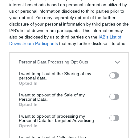
interest-based ads based on personal information utilized by
Drozdik Orshi 1970–77 között a Magyar Képzőművészeti
us or personal information disclosed to third parties prior to
your opt-out. You may separately opt-out of the further
Főiskola (ma egyetem) hallgatója volt, 1978-ban
disclosure of your personal information by third parties on the
Amszterdamba, majd 1981-ban New Yorkba költözött, de
IAB’s list of downstream participants. This information may
részt vett a hazai kiállítási életben. Az 1980–90-es években
also be disclosed by us to third parties on the
IAB’s List of
Downstream Participants
that may further disclose it to other
tevékenysége az USA-ra koncentrálódott, 1983-tól
third parties.
rendszeresen szerepelt egyéni és csoportos kiállításokon
Please note that this website/app uses one or more Google
New Yorkban. 1998-ban
Sétáló agyak. Kortárs feminista
Personal Data Processing Opt Outs
services and may gather and store information including but
diskurzus
címmel tanulmánykötetet szerkeszett, amely a
not limited to your visit or usage behaviour. You may click to
I want to opt-out of the Sharing of my
personal data.
Kijárat Kiadó gondozásában jelent meg. 2001-ben
grant or deny consent to Google and its third-party tags to
Opted In
use your data for below specified purposes in below Google
retrospektív tárlaton mutatta be 26 éves alkotói
consent section.
I want to opt-out of the Sale of my
tevékenységét a budapesti Ludwig Múzeumban. 2003-ban
Personal Data.
Opted In
Munkácsy-díjat kapott. DLA-dolgozatát (2003) a Gondolat
Kiadó
Individuális mitológia – Konceptuálistól a
I want to opt-out of processing my
Personal Data for Targeted Advertising.
posztmodernig
címmel adta ki 2006-ban.
Opted In
I want to opt-out of Collection, Use,