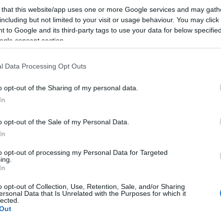
 that this website/app uses one or more Google services and may gath
including but not limited to your visit or usage behaviour. You may click 
 to Google and its third-party tags to use your data for below specifi
unkba Daniele Dorit, nagyon örülök, hogy elfogadta a meghívás
ogle consent section.
térzésre számíthatnak a koncertre látogatók, hiszen a műsor gerinc
kotják, amelyek mellett a francia romantika jeles alkotóinak leg
l Data Processing Opt Outs
 legkiválóbbika” – ismertette a programot
Mészáros Zsolt Máté
o
o opt-out of the Sharing of my personal data.
 hatalmas sikerrel mutatkozott be Berlin után Philadelphiában is
In
o opt-out of the Sale of my Personal Data.
In
to opt-out of processing my Personal Data for Targeted
ing.
In
ÉSZ
PROGRAM
o opt-out of Collection, Use, Retention, Sale, and/or Sharing
ersonal Data that Is Unrelated with the Purposes for which it
lected.
Out