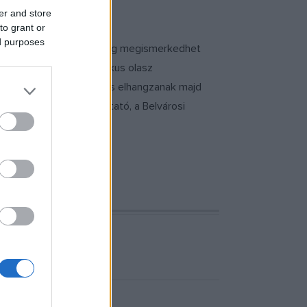
er and store
to grant or
ed purposes
unkat, és a hazai közönség megismerkedhet
ét a 19–20. század ikonikus olasz
népszerűbb kompozíciói is elhangzanak majd
rgonaművész, Liszt-kutató, a Belvárosi
.