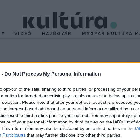
T
VIDEÓ
HAJÓGYÁR
MAGYAR KULTÚRA M
rgonaművésze először lép
n
 -
Do Not Process My Personal Information
to opt-out of the sale, sharing to third parties, or processing of your per
aművésze, Daniele Dori szeptember 25-én ad koncertet a 
formation for targeted advertising by us, please use the below opt-out s
r selection. Please note that after your opt-out request is processed y
eing interest-based ads based on personal information utilized by us or
a a firenzei dómnak, egyben vezetője a katedrális kórusának. Rend
disclosed to third parties prior to your opt-out. You may separately opt-
zágon át Svédországig a lenevesebb zenei fesztiválokon. Szólóka
losure of your personal information by third parties on the IAB’s list of
Luca Benucci. 2015-ben Ferenc pápa hivatalos látogatása során Fir
. This information may also be disclosed by us to third parties on the
IA
Participants
that may further disclose it to other third parties.
 igazgatója az olaszországi Chiantiban évente megrendezett or