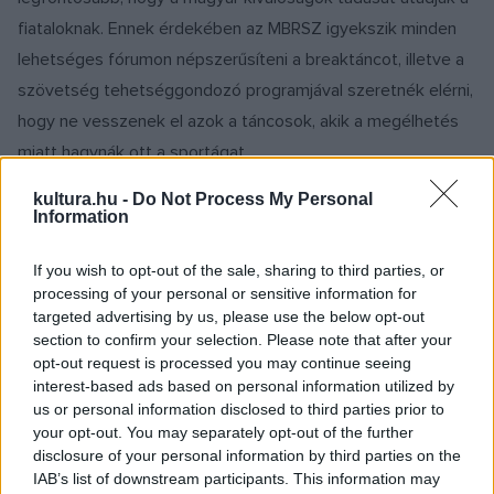
fiataloknak. Ennek érdekében az MBRSZ igyekszik minden
lehetséges fórumon népszerűsíteni a breaktáncot, illetve a
szövetség tehetséggondozó programjával szeretnék elérni,
hogy ne vesszenek el azok a táncosok, akik a megélhetés
miatt hagynák ott a sportágat.
kultura.hu -
Do Not Process My Personal
„Augusztus 12–14. között a Lupa-tónál nemzetközi
Information
fesztivált szervezünk, amelynek célja, hogy népszerűsítsük
If you wish to opt-out of the sale, sharing to third parties, or
a sportágat, és a következő években újra 40-50, akár 100
processing of your personal or sensitive information for
csapat legyen Magyarországon” – mondta Tóth Zoltán.
targeted advertising by us, please use the below opt-out
section to confirm your selection. Please note that after your
A Lupa-tavi versenyre mintegy
opt-out request is processed you may continue seeing
interest-based ads based on personal information utilized by
nyolcezer érdeklődőt várnak.
us or personal information disclosed to third parties prior to
your opt-out. You may separately opt-out of the further
Hozzátette, szeretnék a régi magyarországi versenyeket
disclosure of your personal information by third parties on the
IAB’s list of downstream participants. This information may
feléleszteni és visszahozni a köztudatba, illetve itthon