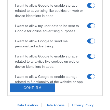
toborozni, majd őket szakmailag
I want to allow Google to enable storage
fejleszteni, mert így lehet visszaépíteni
related to advertising like cookies on web or
az itthon most hiányzó sportági
device identifiers in apps.
alapokat.
I want to allow my user data to be sent to
Google for online advertising purposes.
A sajtótájékoztatón részt vettek a sportág hazai
kiválóságai, úttörői, világ- és Európa-bajnokai. A breaktánc a
I want to allow Google to send me
personalized advertising.
2024-es párizsi olimpia programjának része: az ötkarikás
játékokon egyéni párbajok lesznek, valamint kétfős vegyes
I want to allow Google to enable storage
csapatok mérik majd össze tudásukat.
related to analytics like cookies on web or
device identifiers in apps.
I want to allow Google to enable storage
related to functionality of the website or app.
CONFIRM
I want to allow Google to enable storage
related to personalization.
Data Deletion
Data Access
Privacy Policy
BREAK
HÍREK
TÁNC
I want to allow Google to enable storage