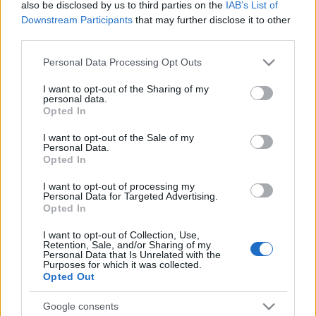
also be disclosed by us to third parties on the
IAB’s List of
később világválogató döntőt rendezni.
Downstream Participants
that may further disclose it to other
third parties.
„Jelenleg harcolunk a Magyar Táncsport-szövetséggel, akik
Please note that this website/app uses one or more Google
Personal Data Processing Opt Outs
szeretnék a breaktáncot maguk alatt tudni. Ez azonban egy
services and may gather and store information including but
not limited to your visit or usage behaviour. You may click to
I want to opt-out of the Sharing of my
önálló sportág, nem lehet semmi alatt, mi leszünk a
personal data.
grant or deny consent to Google and its third-party tags to
szakszövetség: az ügyben zajló első pert megnyertük ” –
Opted In
use your data for below specified purposes in below Google
tette hozzá az elnök.
consent section.
I want to opt-out of the Sale of my
Personal Data.
Opted In
Várhegyi Attila – sportági nevén b-boy Atyakilla –
I want to opt-out of processing my
világbajnok, az MBRSZ alelnöke kiemelte, az ő szakmai
Personal Data for Targeted Advertising.
Opted In
vezetésével a XVII. kerületben ma is van lehetőség
breaktáncot tanulni. A szervezet egyik legfontosabb
I want to opt-out of Collection, Use,
Retention, Sale, and/or Sharing of my
feladatának a breakkultúra összetartását nevezte meg. Az
Personal Data that Is Unrelated with the
Purposes for which it was collected.
olimpia kapcsán megjegyezte,
Opted Out
szeretnének legalább 500 fiatalt
Google consents