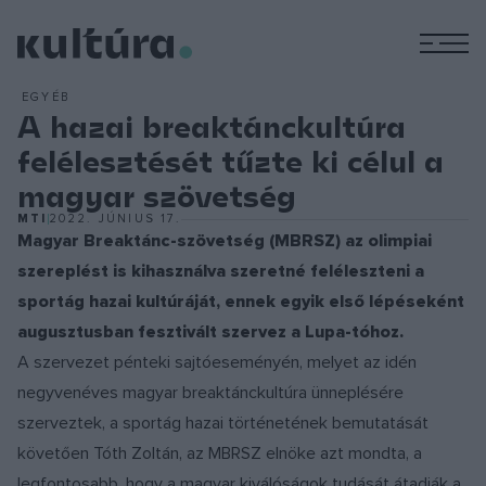
M
EGYÉB
A hazai breaktánckultúra
felélesztését tűzte ki célul a
magyar szövetség
MTI
2022. JÚNIUS 17.
Magyar Breaktánc-szövetség (MBRSZ) az olimpiai
szereplést is kihasználva szeretné feléleszteni a
sportág hazai kultúráját, ennek egyik első lépéseként
augusztusban fesztivált szervez a Lupa-tóhoz.
A szervezet pénteki sajtóeseményén, melyet az idén
negyvenéves magyar breaktánckultúra ünneplésére
szerveztek, a sportág hazai történetének bemutatását
követően Tóth Zoltán, az MBRSZ elnöke azt mondta, a
legfontosabb, hogy a magyar kiválóságok tudását átadják a