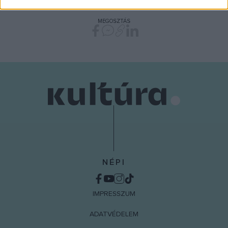
related to security, including authentication
functionality and fraud prevention, and other
MEGOSZTÁS
user protection.
NÉPI
IMPRESSZUM
ADATVÉDELEM