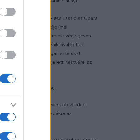
perához, de még 1945 nyarán elhunyt.
karriert, míg kollégája, Pless László az Opera
ház legendás főfelügyelője (mai
bb azonban a nagypolitika immár véglegesen
 karmesterével, Sergio Failonival kötött
ekben a legnagyobb nyugati sztárokat
mestere, majd igazgatója lett, testvére, az
borból.
só is szimbolikus.
ládtagjaik közül. A legnevesebb vendég
ttek közül itt talált menedékre az
alettművész.
sa miatt meghurcolt emberek életét és pályáját,