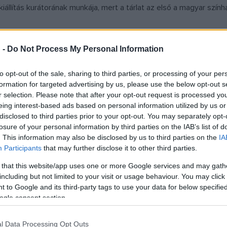
iállítás kurátorának munkája, mert a tárlat az első a magyar szí
ő befejezettnek, a tárlat a megkezdett mu
 -
Do Not Process My Personal Information
to opt-out of the sale, sharing to third parties, or processing of your per
formation for targeted advertising by us, please use the below opt-out s
vételével három csoportba osztva vizsgálja a 83 egykori kollég
r selection. Please note that after your opt-out request is processed y
ettművész, 4 adminisztratív dolgozó, valamint 8 műszaki dolgozó – é
eing interest-based ads based on personal information utilized by us or
 tízen nem élték túl a megpróbáltatásokat, míg tizennyolcan nem t
disclosed to third parties prior to your opt-out. You may separately opt-
losure of your personal information by third parties on the IAB’s list of
rierje megszakadt, nyolc egykori munkatársról pedig semmilyen inf
. This information may also be disclosed by us to third parties on the
IA
Participants
that may further disclose it to other third parties.
 azonban a tablókról kirajzolódó emberi so
 that this website/app uses one or more Google services and may gath
including but not limited to your visit or usage behaviour. You may click 
ációs operaénekesi dinasztából származó tenort, ifj. Ney Dávidot
 to Google and its third-party tags to use your data for below specifi
ogle consent section.
. Míg olyan kimagasló énekesek, mint Lendvay Andor és Székely Mi
tük Diósy Edit és Egry Lili – csaknem mindegyikének pályáját d
l Data Processing Opt Outs