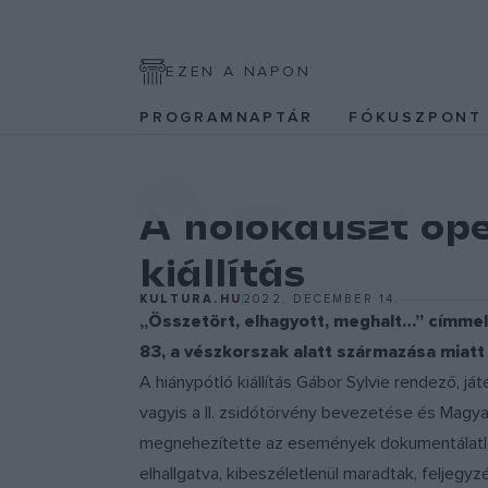
EZEN A NAPON
PROGRAMNAPTÁR
FÓKUSZPON
EGYÉB
A holokauszt ope
kiállítás
KULTURA.HU
2022. DECEMBER 14.
„Összetört, elhagyott, meghalt…” címmel 
83, a vészkorszak alatt származása miat
A hiánypótló kiállítás Gábor Sylvie rendező, já
vagyis a II. zsidótörvény bevezetése és Magy
megnehezítette az események dokumentálatlans
elhallgatva, kibeszéletlenül maradtak, feljeg