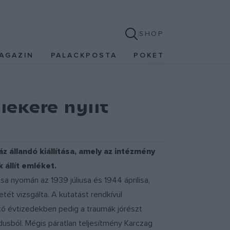
SHOP
AGAZIN
PALACKPOSTA
POKET
ékére nyílt
 állandó kiállítása, amely az intézmény
állít emléket.
sa nyomán az 1939 júliusa és 1944 áprilisa,
ét vizsgálta. A kutatást rendkívül
tő évtizedekben pedig a traumák jórészt
dusból. Mégis páratlan teljesítmény Karczag