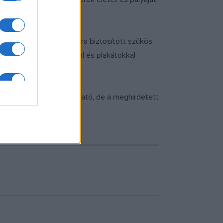
éig.
l maradt művészek számára biztosított szűkös
ött. Az archív fotókkal és plakátokkal
athatók.
rtos vezetéssel látogatható, de a meghirdetett