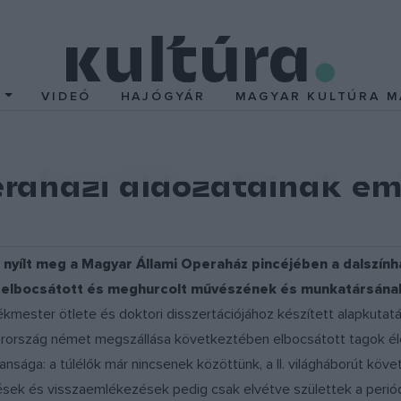
T
VIDEÓ
HAJÓGYÁR
MAGYAR KULTÚRA M
raházi áldozatainak eml
nyílt meg a Magyar Állami Operaház pincéjében a dalszínház
t elbocsátott és meghurcolt művészének és munkatársának 
tékmester ötlete és doktori disszertációjához készített alapkutatá
arország német megszállása következtében elbocsátott tagok élet
ága: a túlélők már nincsenek közöttünk, a II. világháborút köve
yzések és visszaemlékezések pedig csak elvétve születtek a perió