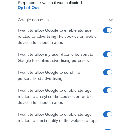
Purposes for which it was collected.
A formációban köszöntheti a közönség Patrick Dunachie
Opted Out
kontratenort, Edward Button kontratenort, Julian Gregory
Google consents
tenort, Christopher Bruerton baritont, Nick Ashby baritont és
I want to allow Google to enable storage
Jonathan Howard basszust.
related to advertising like cookies on web or
device identifiers in apps.
Az
a cappella
együttes magyarországi koncertjein a régi
I want to allow my user data to be sent to
idők gyönyörű művei mellett olyan 20. századi
Google for online advertising purposes.
„énekesmadarak” dalai is felcsendülnek majd, mint Freddie
Mercury vagy Paul McCartney. A tavasz hírnökei mindig a
I want to allow Google to send me
personalized advertising.
legmagasabb szintű profizmussal állnak színpadra, ez
garantált az öt hangversenyen is.
I want to allow Google to enable storage
related to analytics like cookies on web or
device identifiers in apps.
További információért kövessék a Filharmónia Magyarország
Facebook-oldalát
és a
filharmonia.hu
weboldalt.
I want to allow Google to enable storage
related to functionality of the website or app.
Nyitókép: Filharmónia Magyarország/Rebecca Reid