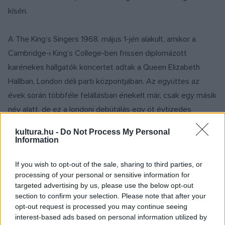
kíséri.
A The King’s Singers 1968. május 1-jén alakult, amikor a
Cambridge-i King’s College-ben frissen diplomázott
karénekes hallgatók koncertet adtak a Queen Elizabeth
Hallban, London déli parti központjában. Az együttes az
évek során többféle felállásban énekelt már, csak egy másik
név alatt, de ez a londoni debütálás egy öt évtizedes
karriert indított útjára.
kultura.hu -
Do Not Process My Personal
Information
A tradicionális kórusrepertoár az alapítók vérében volt, de
If you wish to opt-out of the sale, sharing to third parties, or
ami kiemelte őket a többiek közül, az a zenei
processing of your personal or sensitive information for
sokoldalúságuk. Hetente jelentek meg a tévében
targeted advertising by us, please use the below opt-out
főműsoridőben, kórusok által sosem énekelt populáris
section to confirm your selection. Please note that after your
opt-out request is processed you may continue seeing
zenéket előadva. Angolos vonzerejüket a precíz zenei
interest-based ads based on personal information utilized by
tudásukkal kombinálva megnyerték a közönség szívét