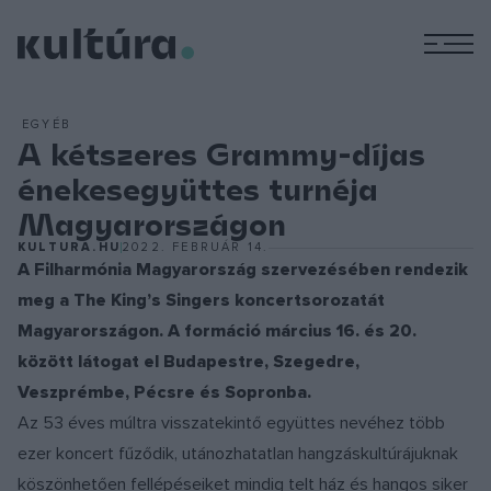
M
EGYÉB
A kétszeres Grammy-díjas
énekesegyüttes turnéja
Magyarországon
KULTURA.HU
2022. FEBRUÁR 14.
A Filharmónia Magyarország szervezésében rendezik
meg a The King’s Singers koncertsorozatát
Magyarországon. A formáció március 16. és 20.
között látogat el Budapestre, Szegedre,
Veszprémbe, Pécsre és Sopronba.
Az 53 éves múltra visszatekintő együttes nevéhez több
ezer koncert fűződik, utánozhatatlan hangzáskultúrájuknak
köszönhetően fellépéseiket mindig telt ház és hangos siker