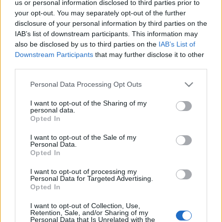
us or personal information disclosed to third parties prior to
világszerte. Az együttes rendszeresen koncertezett
your opt-out. You may separately opt-out of the further
disclosure of your personal information by third parties on the
különféle színpadokon a londoni Royal Albert Halltól a
IAB’s list of downstream participants. This information may
sydney-i Operaházig, a Carnegie Halltól a Pekingi
also be disclosed by us to third parties on the
IAB’s List of
Előadóművészetek Nemzeti Központjáig és az amszterdami
Downstream Participants
that may further disclose it to other
third parties.
Concertgebuow-ig.
Please note that this website/app uses one or more Google
Personal Data Processing Opt Outs
services and may gather and store information including but
not limited to your visit or usage behaviour. You may click to
I want to opt-out of the Sharing of my
personal data.
grant or deny consent to Google and its third-party tags to
Opted In
use your data for below specified purposes in below Google
consent section.
I want to opt-out of the Sale of my
Personal Data.
Opted In
I want to opt-out of processing my
Personal Data for Targeted Advertising.
Opted In
I want to opt-out of Collection, Use,
Retention, Sale, and/or Sharing of my
Personal Data that Is Unrelated with the