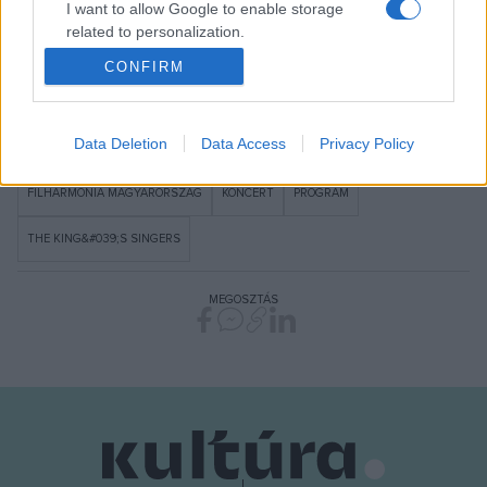
I want to allow Google to enable storage
related to personalization.
x támogatott tartalom
CONFIRM
I want to allow Google to enable storage
related to security, including authentication
functionality and fraud prevention, and other
Data Deletion
Data Access
Privacy Policy
user protection.
FILHARMÓNIA MAGYARORSZÁG
KONCERT
PROGRAM
THE KING&#039;S SINGERS
MEGOSZTÁS