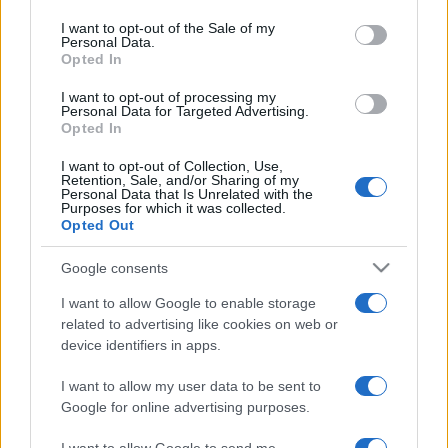
use your data for below specified purposes in below Google
consent section.
erősíteni Magyarország megítélését egy világkonferencián,
I want to opt-out of the Sale of my
Personal Data.
ahol a szakmai élet legnagyobbjai voltak jelen –
Opted In
hangsúlyozta Fekete Péter.
I want to opt-out of processing my
Personal Data for Targeted Advertising.
Opted In
A világ cirkuszművészei nagy számban vettek részt a
konferencián és a fesztiválon, hiszen első alkalommal
I want to opt-out of Collection, Use,
Retention, Sale, and/or Sharing of my
rendezte közösen a Monte Carló-i Fesztivál és a Chimelong
Personal Data that Is Unrelated with the
Purposes for which it was collected.
Company a rendezvényt.
Opted Out
Google consents
Forrás: EMMI
I want to allow Google to enable storage
related to advertising like cookies on web or
device identifiers in apps.
I want to allow my user data to be sent to
CIRKUSZ
EMMI
FEKETE PÉTER
Google for online advertising purposes.