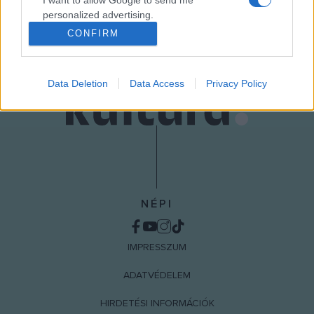
I want to allow Google to send me
MEGOSZTÁS
personalized advertising.
CONFIRM
I want to allow Google to enable storage
related to analytics like cookies on web or
device identifiers in apps.
Data Deletion
Data Access
Privacy Policy
I want to allow Google to enable storage
related to functionality of the website or app.
I want to allow Google to enable storage
related to personalization.
I want to allow Google to enable storage
NÉPI
related to security, including authentication
functionality and fraud prevention, and other
user protection.
IMPRESSZUM
ADATVÉDELEM
HIRDETÉSI INFORMÁCIÓK