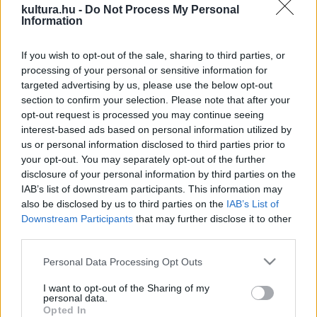
kultura.hu -
Do Not Process My Personal
Information
A világ cirkuszművészeti élete tágra nyílt szemekkel figyeli,
If you wish to opt-out of the sale, sharing to third parties, or
mi történik hazánkban a kultúra, az előadó-művészet és a
processing of your personal or sensitive information for
cirkuszművészet terén
.
– mondta el Fekete Péter az
targeted advertising by us, please use the below opt-out
előadását követően. – Jó okuk van rá, hiszen artista
section to confirm your selection. Please note that after your
opt-out request is processed you may continue seeing
művészeink hosszú évtizedekig bizonyították a világban,
interest-based ads based on personal information utilized by
hogy a művészeti ág élvonalába tartozunk – tette hozzá.
us or personal information disclosed to third parties prior to
your opt-out. You may separately opt-out of the further
disclosure of your personal information by third parties on the
Magyarország új cirkuszközpont építési terveiről is tud a
IAB’s list of downstream participants. This information may
világ, és egyedülálló az a programunk, hogy minden általános
also be disclosed by us to third parties on the
IAB’s List of
iskolás gyermeket eljuttassunk színházba évente egyszer
Downstream Participants
that may further disclose it to other
third parties.
és minden magyar gyermek megtekinthet egy cirkuszi
előadást, részt vehet egy cirkuszpedagógiai foglakozáson.
Please note that this website/app uses one or more Google
Personal Data Processing Opt Outs
services and may gather and store information including but
E program iránt több ország is érdeklődik. Rendkívül
not limited to your visit or usage behaviour. You may click to
I want to opt-out of the Sharing of my
felemelő érzés, hogy ilyen kiemelt figyelemmel tekintenek e
personal data.
grant or deny consent to Google and its third-party tags to
Opted In
művészeti ág művelői hazánkra, nagyszerű érzés volt ismét