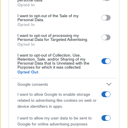
personal data.
grant or deny consent to Google and its third-party tags to
meghívásunkat a stúdióba: az ő hangzásuk teszi zeneileg
Opted In
use your data for below specified purposes in below Google
igazán »szentendreivé« a dalt” – fogalmazott Szepesi
consent section.
I want to opt-out of the Sale of my
Personal Data.
Mátyás.
Opted In
I want to opt-out of processing my
„Amikor meghallgattuk az első demót, egyből felidézte
Personal Data for Targeted Advertising.
bennünk szentendrei fiatalkorunkat és az együtt átélt
Opted In
emlékeket: általában az volt a hétvégi program, hogy
I want to opt-out of Collection, Use,
Retention, Sale, and/or Sharing of my
kimentünk a Duna-partra, illetve amikor elkezdtünk zenélni,
Personal Data that Is Unrelated with the
Purposes for which it was collected.
onnantól egymás koncertjeire jártunk” – idézte fel a saját
Opted Out
élményeit Eredics Áron, a Söndörgő zenekar vezetője. „A mi
zenekarunk nagyon más műfajban mozog, mint a Konyha, de
Google consents
ez a zenei és vizuális produkció és az, hogy éreztük, Matyi
I want to allow Google to enable storage
mennyire szívből csinálja az egészet, abszolút megnyert
related to advertising like cookies on web or
device identifiers in apps.
minket. Éreztük, hogy ebből valami jó dolog fog kisülni,
amiben nekünk is érdemes részt venni, és számunkra is
I want to allow my user data to be sent to
nagy újdonság és kihívás volt a közös munka” – fogalmazta
Google for online advertising purposes.