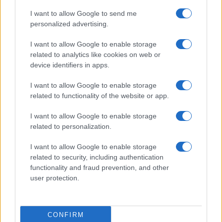
meg.
I want to allow Google to send me
personalized advertising.
I want to allow Google to enable storage
related to analytics like cookies on web or
device identifiers in apps.
I want to allow Google to enable storage
related to functionality of the website or app.
I want to allow Google to enable storage
A live session ötlete nagyjából egy
related to personalization.
időben jött a kollaborációéval:
I want to allow Google to enable storage
related to security, including authentication
mivel a
Hazahaza
kereteibe nem fért bele a délszláv zenei
functionality and fraud prevention, and other
világ egyik legfontosabb összetevője, a páratlan ritmus,
user protection.
ezért a zenekarok már a dal hangszerelése során
megbeszélték, hogy a stúdióban eljátszadoznak majd a
CONFIRM
szám témájával és lüktetésével. A tavaly decemberben