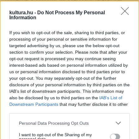
frontember a Söndörgőt. Bár a két csapat teljesen más
műfajban utazik, hamar megtalálták a közös hangot, hisz
kultura.hu -
Do Not Process My Personal
nagyjából két évtizede együtt indultak el a zenélés útján,
Information
ugyanabból a városból, ugyanazokból a klubokból.
If you wish to opt-out of the sale, sharing to third parties, or
processing of your personal or sensitive information for
„A
Hazahaza
a mi »így jöttünk« történetünk: ahogy a
targeted advertising by us, please use the below opt-out
filmrendezők előbb-utóbb elmesélik felnőtté válásuk fontos
section to confirm your selection. Please note that after your
opt-out request is processed you may continue seeing
történéseit és megpróbálják felidézni fiatalkoruk
interest-based ads based on personal information utilized by
életérzését, mi is ezt igyekeztünk minél átélhetőbben
us or personal information disclosed to third parties prior to
összefoglalni ebben a dalban:
your opt-out. You may separately opt-out of the further
disclosure of your personal information by third parties on the
IAB’s list of downstream participants. This information may
azt, ahogy kinyílt a világ, ahogy
also be disclosed by us to third parties on the
IAB’s List of
felfedeztük a saját szabadságunkat, és
Downstream Participants
that may further disclose it to other
kerestük a hozzánk hasonlókat.
third parties.
Please note that this website/app uses one or more Google
Personal Data Processing Opt Outs
Hatalmas öröm volt számunkra, hogy a Söndörgő tagjai,
services and may gather and store information including but
akiket szintén ebből az időszakból ismerünk, elfogadták
not limited to your visit or usage behaviour. You may click to
I want to opt-out of the Sharing of my