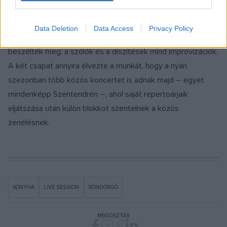
készült felvételre az akkori körülmények között nem
próbáltak együtt, a csapatok külön-külön dolgoztak saját
Data Deletion
Data Access
Privacy Policy
részeiken – a live session dalainak struktúráját a helyszínen
beszélték meg, a szólók és a díszítések mind improvizációk.
A két csapat annyira élvezte a munkát, hogy a nyári
szezonban több közös koncertet is adnak majd – egyet
mindenképp Szentendrén –, ahol saját repertoárjaik
eljátszása után külön blokkot szentelnek a közös
zenélésnek.
KONYHA
LIVE SESSION
SÖNDÖRGŐ
MEGOSZTÁS