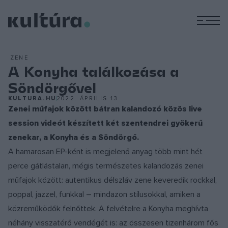
M
ZENE
A Konyha találkozása a
Söndörgővel
KULTURA.HU
2022. ÁPRILIS 13.
Zenei műfajok között bátran kalandozó közös live
session videót készített két szentendrei gyökerű
zenekar, a Konyha és a Söndörgő.
A hamarosan EP-ként is megjelenő anyag több mint hét
perce gátlástalan, mégis természetes kalandozás zenei
műfajok között: autentikus délszláv zene keveredik rockkal,
poppal, jazzel, funkkal – mindazon stílusokkal, amiken a
közreműködők felnőttek. A felvételre a Konyha meghívta
néhány visszatérő vendégét is: az összesen tizenhárom fős