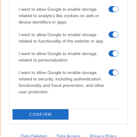
legismertebb szentje.
I want to allow Google to enable storage
related to analytics like cookies on web or
Kultusza Magyarországon már államalapító Szent István
device identifiers in apps.
királyunk idején elterjedt, a király a zászlóira a katona szent
képét festette, a pannonhalmi bencés apátság a Márton
I want to allow Google to enable storage
related to functionality of the website or app.
nevét viselő hegyen, az ő tiszteletére épült.
I want to allow Google to enable storage
related to personalization.
I want to allow Google to enable storage
related to security, including authentication
functionality and fraud prevention, and other
user protection.
CONFIRM
Data Deletion
Data Access
Privacy Policy