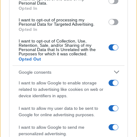
Personal Data.
re teszi.
Opted In
I want to opt-out of processing my
Életéről nem sokkal halála után egyik tanítványa, Sulpicius
Personal Data for Targeted Advertising.
Severus írt könyvet
Opted In
Vita Martini
címmel.
I want to opt-out of Collection, Use,
Márton lett az első, aki nem mártírként,
Retention, Sale, and/or Sharing of my
Personal Data that Is Unrelated with the
hanem hitvallóként emelkedett a
Purposes for which it was collected.
Opted Out
szentek sorába.
Google consents
Ünnepét november 11-re tették. Zarándokhellyé vált sírja
I want to allow Google to enable storage
felett Tours-ban kápolnát, majd 476-ban bazilikát emeltek,
related to advertising like cookies on web or
amelyet többször is átépítettek. Szent Márton az egykori
device identifiers in apps.
frank birodalom, Magyarország, az eisenstadti és a
I want to allow my user data to be sent to
szombathelyi püspökség, több német város, valamint a
Google for online advertising purposes.
pannonhalmi főapátság patrónusa, a katonák, a koldusok és
I want to allow Google to send me
számos mesterség védőszentje, a középkor egyik
personalized advertising.