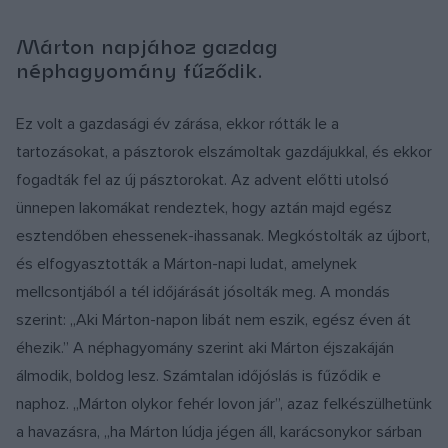
Márton napjához gazdag
néphagyomány fűződik.
Ez volt a gazdasági év zárása, ekkor rótták le a
tartozásokat, a pásztorok elszámoltak gazdájukkal, és ekkor
fogadták fel az új pásztorokat. Az advent előtti utolsó
ünnepen lakomákat rendeztek, hogy aztán majd egész
esztendőben ehessenek-ihassanak. Megkóstolták az újbort,
és elfogyasztották a Márton-napi ludat, amelynek
mellcsontjából a tél időjárását jósolták meg. A mondás
szerint: „Aki Márton-napon libát nem eszik, egész éven át
éhezik.” A néphagyomány szerint aki Márton éjszakáján
álmodik, boldog lesz. Számtalan időjóslás is fűződik e
naphoz. „Márton olykor fehér lovon jár”, azaz felkészülhetünk
a havazásra, „ha Márton lúdja jégen áll, karácsonykor sárban