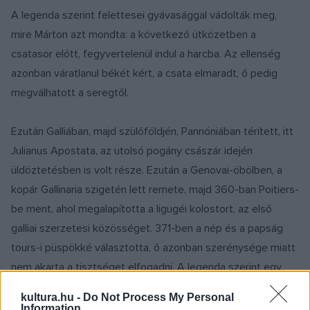
A legenda szerint felettesei gyávasággal vádolták meg,
mire Márton azt mondta: a következő ütközetben a
csatasor előtt, fegyvertelenül indul a harcba. Az ellenség
azonban váratlanul békét kért, a csata elmaradt, ő pedig
megválhatott a seregtől.
Ezután Galliában, majd szülőföldjén, Pannóniában térített, itt
Julianus Apostata, az utolsó pogány császár idején
üldöztetésben is volt része. Ezután a Genovai-öbölben, a
kopár Gallinaria szigetén lett remete, majd 360-ban Poitiers-
be ment, ahol megalapította a ligugéi kolostort, az első
galliai szerzetesi közösséget. 371-ben a nép és a papság
tours-i püspökké választotta, ő azonban szerénysége miatt
nem akarta a tisztséget elfogadni. A legenda szerint egy
libaólban rejtőzött el, de a ludak elárulták gágogásukkal.
kultura.hu -
Do Not Process My Personal
Information