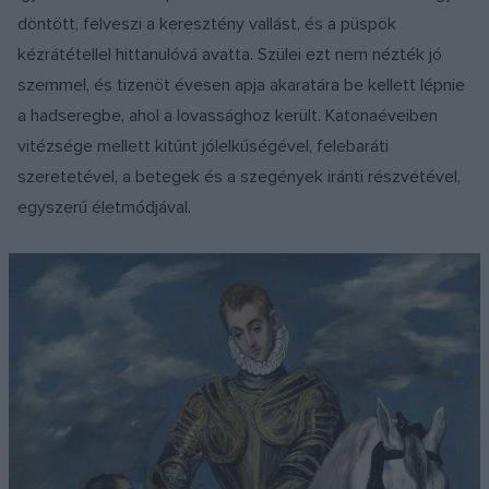
döntött, felveszi a keresztény vallást, és a püspök
kézrátétellel hittanulóvá avatta. Szülei ezt nem nézték jó
szemmel, és tizenöt évesen apja akaratára be kellett lépnie
a hadseregbe, ahol a lovassághoz került. Katonaéveiben
vitézsége mellett kitűnt jólelkűségével, felebaráti
szeretetével, a betegek és a szegények iránti részvétével,
egyszerű életmódjával.