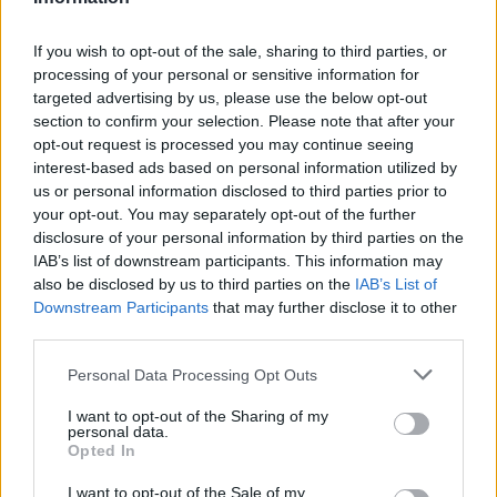
Márton, aki erős, önálló jellem volt, nemes egyszerűséggel
If you wish to opt-out of the sale, sharing to third parties, or
és emberszeretettel, igazságérzettel és kitűnő népies
processing of your personal or sensitive information for
szónoki képességgel megáldva,
targeted advertising by us, please use the below opt-out
section to confirm your selection. Please note that after your
püspökként is szigorú szerzetesi életet
opt-out request is processed you may continue seeing
interest-based ads based on personal information utilized by
élt.
us or personal information disclosed to third parties prior to
your opt-out. You may separately opt-out of the further
Minden évben gyalog, szamárháton vagy dereglyén sorra
disclosure of your personal information by third parties on the
IAB’s list of downstream participants. This information may
látogatta egyházközösségeit. A felkeresett tanyákat és
also be disclosed by us to third parties on the
IAB’s List of
falvakat, ahol még nem vert mély gyökeret a
Downstream Participants
that may further disclose it to other
kereszténység, kezdetleges egyházközségi hálózatba
third parties.
szervezte. A feljegyzések szerint életét csodák,
Please note that this website/app uses one or more Google
Personal Data Processing Opt Outs
gyógyulások kísérték. Az idős püspök egyik vidéki
services and may gather and store information including but
not limited to your visit or usage behaviour. You may click to
I want to opt-out of the Sharing of my
egyházközségében, Candes-ben megbetegedett, ott halt
personal data.
grant or deny consent to Google and its third-party tags to
meg, majd Tours-ban temették el. Halálának napját a
Opted In
use your data for below specified purposes in below Google
hagyomány 397. november 8-ra, a temetését november 11-
consent section.
I want to opt-out of the Sale of my