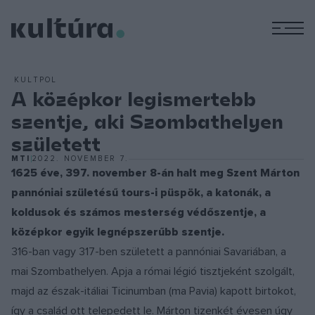
M
KULTPOL
A középkor legismertebb
szentje, aki Szombathelyen
született
MTI
2022. NOVEMBER 7.
1625 éve, 397. november 8-án halt meg Szent Márton
pannóniai születésű tours-i püspök, a katonák, a
koldusok és számos mesterség védőszentje, a
középkor egyik legnépszerűbb szentje.
316-ban vagy 317-ben született a pannóniai Savariában, a
mai Szombathelyen. Apja a római légió tisztjeként szolgált,
majd az észak-itáliai Ticinumban (ma Pavia) kapott birtokot,
így a család ott telepedett le. Márton tizenkét évesen úgy