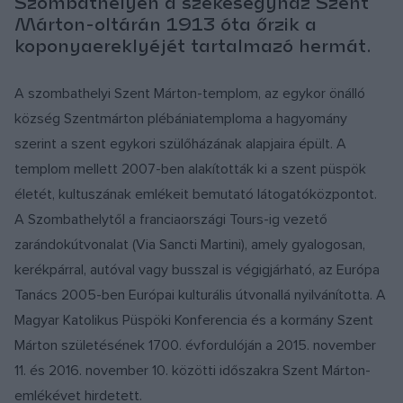
Szombathelyen a székesegyház Szent
Márton-oltárán 1913 óta őrzik a
koponyaereklyéjét tartalmazó hermát.
A szombathelyi Szent Márton-templom, az egykor önálló
község Szentmárton plébániatemploma a hagyomány
szerint a szent egykori szülőházának alapjaira épült. A
templom mellett 2007-ben alakították ki a szent püspök
életét, kultuszának emlékeit bemutató látogatóközpontot.
A Szombathelytől a franciaországi Tours-ig vezető
zarándokútvonalat (Via Sancti Martini), amely gyalogosan,
kerékpárral, autóval vagy busszal is végigjárható, az Európa
Tanács 2005-ben Európai kulturális útvonallá nyilvánította. A
Magyar Katolikus Püspöki Konferencia és a kormány Szent
Márton születésének 1700. évfordulóján a 2015. november
11. és 2016. november 10. közötti időszakra Szent Márton-
emlékévet hirdetett.