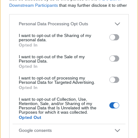
Downstream Participants
that may further disclose it to other
legkiemelkedőbb alakja – Hokkaidón született 1971-ben. A
third parties.
Tokiói Egyetem műszaki karán 1994-ben szerzett
Please note that this website/app uses one or more Google
építészdiplomát, saját irodáját 2000-ben alapította Sou
Personal Data Processing Opt Outs
services and may gather and store information including but
Fujimoto Architects néven. Az első, hazájában aratott
not limited to your visit or usage behaviour. You may click to
I want to opt-out of the Sharing of my
personal data.
sikereket külföldi megkeresések és feladatok követték.
grant or deny consent to Google and its third-party tags to
Opted In
use your data for below specified purposes in below Google
Másfél évtized alatt Japán első számú építészei közé került.
consent section.
I want to opt-out of the Sale of my
Az Európában is otthonosan mozgó szakember légies,
Personal Data.
Opted In
természet ihlette, inspiráló épületeiről világszerte híres.
I want to opt-out of processing my
Personal Data for Targeted Advertising.
„A közmédia missziójának része azon kiemelkedő
Opted In
teljesítmények elismerése, amelyek hozzájárulnak a
I want to opt-out of Collection, Use,
nemzeti, közösségi összetartozást erősítő
Retention, Sale, and/or Sharing of my
Personal Data that Is Unrelated with the
értékteremtéshez és értékgyarapításhoz. Ilyen a Magyar
Purposes for which it was collected.
Opted Out
Zene Háza is, amely a világ magyarságát gazdagító, a hazai
kulturális életre jótékony hatást gyakorló, korszakalkotó
Google consents
munka” – áll a közleményben.