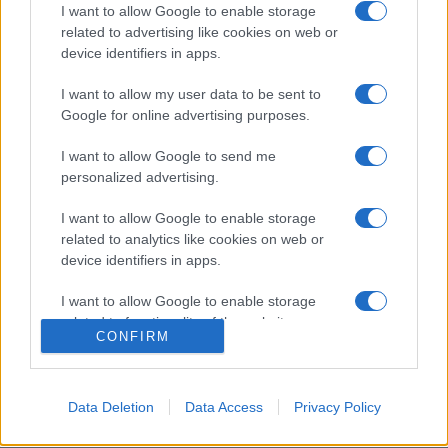
I want to allow Google to enable storage
related to advertising like cookies on web or
A harmadik alkalommal odaítélt Közmédia év embere díjat
device identifiers in apps.
2020-ban Karikó Katalin Széchenyi-díjas kutatóbiológus,
I want to allow my user data to be sent to
biokémikus, a szintetikus mRNS-alapú vakcinák
Google for online advertising purposes.
technológiájának szabadalmaztatója vehette át, 2021-ben
I want to allow Google to send me
pedig Szilágyi Áron olimpiai, világ- és Európa-bajnok kardvívó
personalized advertising.
kapta. Az elismerést Fudzsimoto Szú egy későbbi
időpontban veszi át személyesen – közölték.
I want to allow Google to enable storage
related to analytics like cookies on web or
device identifiers in apps.
Fotó: MTI/Balogh Zoltán
I want to allow Google to enable storage
related to functionality of the website or app.
CONFIRM
I want to allow Google to enable storage
related to personalization.
DÍJ
FUDZSIMOTO SZU
HÍREK
MAGYAR ZENE HÁZA
Data Deletion
Data Access
Privacy Policy
I want to allow Google to enable storage
related to security, including authentication