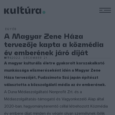
M
EGYÉB
A Magyar Zene Háza
tervezője kapta a közmédia
év emberének járó díját
MTI
2022. DECEMBER 21.
A magyar kulturális életre gyakorolt korszakalkotó
munkássága elismeréseként idén a Magyar Zene
Háza tervezőjét, Fudzsimoto Szú japán építészt
választotta a közszolgálati média az év emberének.
A Duna Médiaszolgáltató Nonprofit Zrt. és a
Médiaszolgáltatás-támogató és Vagyonkezelő Alap által
2020-ban, hagyományteremtő céllal létrehozott Közmédia
év embere díjat minden év végén olyan személynek ítélik