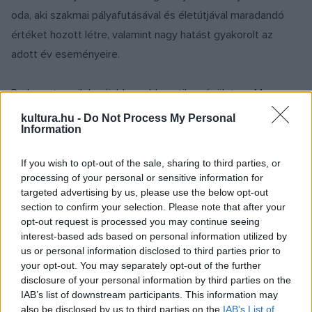
oda, aki szakmai pályafutásával és életútjával maradandó
értéket hozott létre, valamint nagy hatást gyakorolt az
adott év eseményeire.
Budapest egyik legújabb, emblematikus épülete, a Magyar
Zene Házának megalkotója, Fudzsimoto Szú japán
kultura.hu -
Do Not Process My Personal
Information
sztárépítész egy modern, a természet és az épített
környezet összhangját megtestesítő épületet álmodott
If you wish to opt-out of the sale, sharing to third parties, or
meg a zenének és a kultúrának. A létesítmény nemcsak a
processing of your personal or sensitive information for
megjelenésével vívja ki az elismerést, hanem funkcionális
targeted advertising by us, please use the below opt-out
section to confirm your selection. Please note that after your
sokoldalúságával, gazdag kulturális programkínálatával is,
opt-out request is processed you may continue seeing
hiszen otthont ad az előadó-művészetnek, zenei
interest-based ads based on personal information utilized by
programoknak, állandó és időszaki kiállításoknak, valamint az
us or personal information disclosed to third parties prior to
your opt-out. You may separately opt-out of the further
oktatásnak is.
disclosure of your personal information by third parties on the
IAB’s list of downstream participants. This information may
Fudzsimoto Szú – a kortárs japán építészet egyik
also be disclosed by us to third parties on the
IAB’s List of