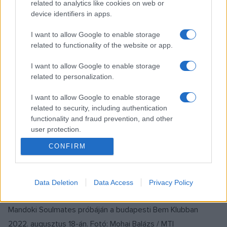
related to analytics like cookies on web or
Barbaró
t
The Barbarian
címmel. A Mandoki Soulmates
device identifiers in apps.
feldolgozásához ki kellett várni a Bartók-jogok szabaddá
I want to allow Google to enable storage
válását is, miközben Jon Lord 2012-ben, Greg Lake pedig
related to functionality of the website or app.
2016-ban elhunyt.
I want to allow Google to enable storage
related to personalization.
Leslie Mandoki szólt arról, hogy a magyar változat
elkészítéséhez komoly lökést adott számára Márkus József,
I want to allow Google to enable storage
related to security, including authentication
az East együttes szövegírójának állandó biztatása, valamint
functionality and fraud prevention, and other
Kovács Ákos, aki Horváth Attilával és Mandokival együtt az
user protection.
eredeti angol szövegeket magyarra ültette át. A szerdai
CONFIRM
sajtóeseményen Leslie Mandoki átvette az Aranylemezt a
Magneoton kiadó képviselőitől.
Data Deletion
Data Access
Privacy Policy
Nyitókép: Leslie Mandoki zenész-producer zenekara, a
Mandoki Soulmates próbáján a budapesti Bem Klubban
2022. augusztus 18-án. Fotó: Mohai Balázs / MTI