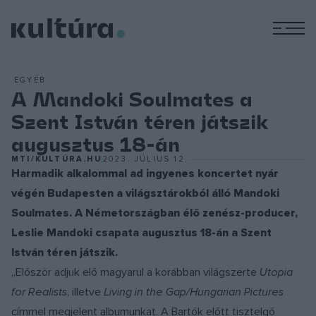
M
EGYÉB
A Mandoki Soulmates a
Szent István téren játszik
augusztus 18-án
MTI/KULTÚRA.HU
2023. JÚLIUS 12.
Harmadik alkalommal ad ingyenes koncertet nyár
végén Budapesten a világsztárokból álló Mandoki
Soulmates. A Németországban élő zenész-producer,
Leslie Mandoki csapata augusztus 18-án a Szent
István téren játszik.
„Először adjuk elő magyarul a korábban világszerte
Utopia
for Realists
, illetve
Living in the Gap/Hungarian Pictures
címmel megjelent albumunkat. A Bartók előtt tisztelgő