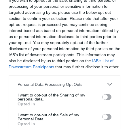
If you wish to opt-out of the sale, sharing to third parties, or
A zenész-producer kitért arra, hogy több mint 25 évvel első
processing of your personal or sensitive information for
targeted advertising by us, please use the below opt-out
magyar nyelvű albuma, a
Találkozások
után jelent meg
section to confirm your selection. Please note that after your
ismét magyar nyelvű lemeze. A Mandoki Soulmates
opt-out request is processed you may continue seeing
budapesti koncertje a zenekar 30 éves jubileumi turnéjának
interest-based ads based on personal information utilized by
us or personal information disclosed to third parties prior to
állomása.
your opt-out. You may separately opt-out of the further
disclosure of your personal information by third parties on the
„A koncerten a közelmúltban elhunyt két kiváló magyar
IAB’s list of downstream participants. This information may
also be disclosed by us to third parties on the
IAB’s List of
zenészről is megemlékezünk. Szakcsi Lakatos Bélának, aki
Downstream Participants
that may further disclose it to other
még játszott a
Magyar Képek
felvételein, nagyon sokat
third parties.
köszönhetek, Török Ádám szintén egyik példaképem volt.
Please note that this website/app uses one or more Google
Personal Data Processing Opt Outs
Pesti srác vagyok, minden, ami zeneileg az utóbbi
services and may gather and store information including but
évtizedekben történt velem, az a budapesti gyökerekhez
not limited to your visit or usage behaviour. You may click to
I want to opt-out of the Sharing of my
personal data.
grant or deny consent to Google and its third-party tags to
vezethető vissza” – mondta Mandoki.
Opted In
use your data for below specified purposes in below Google
consent section.
I want to opt-out of the Sale of my
Az 1975 óta Németországban és Kaliforniában élő Leslie
Personal Data.
Opted In
Mandoki 1992-ben alapította formációját, a Mandoki