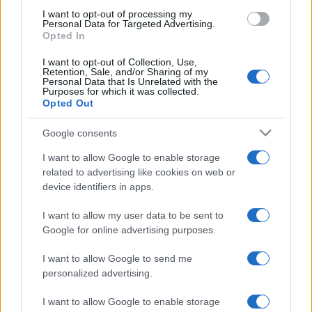
Soulmatest. A zenekarnak kezdetektől a mai napig tagja
I want to opt-out of processing my
Personal Data for Targeted Advertising.
Randy Brecker, Ian Anderson (Jethro Tull) és Al Di Meola. A
Opted In
soulmatesben játszó zenésztársak eddig összesen több
I want to opt-out of Collection, Use,
Retention, Sale, and/or Sharing of my
mint 35 Grammy-díjat nyertek el, az eladott hanghordozók
Personal Data that Is Unrelated with the
Purposes for which it was collected.
száma pedig meghaladja a 350 milliót.
Opted Out
„Már miután elhagytam Magyarországot, a
Google consents
menekülttáborban megszületett a gondolat, hogy
I want to allow Google to enable storage
megalapítom ezt a zenekart. A brit progresszív rockot és az
related to advertising like cookies on web or
device identifiers in apps.
amerikai fúziós jazzt akartam összehozni” – hangsúlyozta
Leslie Mandoki. Mint felidézte, a
Hungarian Pictures/Magyar
I want to allow my user data to be sent to
Képek
témáját 18 évvel ezelőtt vetette fel neki Jon Lord, a
Google for online advertising purposes.
Deep Purple billentyűse és Greg Lake, az Emerson, Lake &
I want to allow Google to send me
Palmer (ELP) énekese, basszusgitárosa. Utóbbi csapat, az
personalized advertising.
ELP volt az, amelyik 1970-ben a rockzene történetében
I want to allow Google to enable storage
először rögzített lemezre Bartók-feldolgozást, az
Allegro