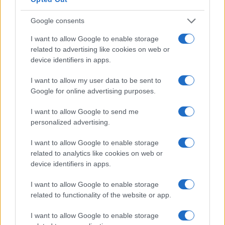
Google consents
Fotó: Kultúra.hu
I want to allow Google to enable storage
related to advertising like cookies on web or
device identifiers in apps.
Talán Márai volt előrelátóbb — sok napló valóban a
I want to allow my user data to be sent to
nyilvánosság elé került, és ha elég nimbusz övezi az írót,
Google for online advertising purposes.
olykor még a környezetének írásai is megmaradnak —, de
I want to allow Google to send me
talán még a bevásárlólistái is. Ennek morális boncolgatása
personalized advertising.
meghaladja e szöveg hatáskörét, az viszont biztos, hogy a
I want to allow Google to enable storage
kutatók számára mindez valóságos aranybánya. A
Jókai és
related to analytics like cookies on web or
a nők
című beszélgetésben
Szécsi Noémi
és
László
device identifiers in apps.
Ferenc
arra keresik a választ, mit mondanak a nők Jókairól
I want to allow Google to enable storage
– és mit mond Jókai a nőkről. A hagyaték apró darabjai —
related to functionality of the website or app.
levelek, naplók, cetlik — egyre közelebb visznek bennünket
nemcsak az írói világhoz, hanem azokhoz a nőkhöz is,
I want to allow Google to enable storage