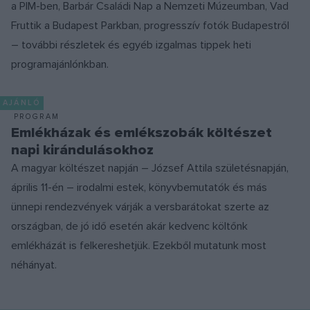
a PIM-ben, Barbár Családi Nap a Nemzeti Múzeumban, Vad
Fruttik a Budapest Parkban, progresszív fotók Budapestről
– további részletek és egyéb izgalmas tippek heti
programajánlónkban.
AJÁNLÓ
PROGRAM
Emlékházak és emlékszobák költészet
napi kirándulásokhoz
A magyar költészet napján – József Attila születésnapján,
április 11-én – irodalmi estek, könyvbemutatók és más
ünnepi rendezvények várják a versbarátokat szerte az
országban, de jó idő esetén akár kedvenc költőnk
emlékházát is felkereshetjük. Ezekből mutatunk most
néhányat.