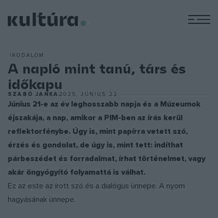
M
IRODALOM
A napló mint tanú, társ és
időkapu
SZABÓ JANKA
2025. JÚNIUS 22.
Június 21-e az év leghosszabb napja és a Múzeumok
éjszakája, a nap, amikor a PIM-ben az írás kerül
reflektorfénybe. Úgy is, mint papírra vetett szó,
érzés és gondolat, de úgy is, mint tett: indíthat
párbeszédet és forradalmat, írhat történelmet, vagy
akár öngyógyító folyamattá is válhat.
Ez az este az írott szó és a dialógus ünnepe. A nyom
hagyásának ünnepe.