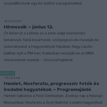
összeállítottunk egy kis ízelítőt a programokból.
MŰVÉSZET
Hírmozaik – június 12.
Öt héten át a színház és a zene uralja Szentendre
belvárosát, fiatal kosárfonók, szőnyegszövők mutatják be
tudományukat a Hagyományok Házában, Nagy László-
kiállítás nyílt a PIM-ben, Krakkóban mutatják be az MMA
művészeinek munkáit – hírösszefoglalónk.
AJÁNLÓ
PROGRAM
Hamlet, Nosferatu, progresszív fotók és
irodalmi hagyatékok – Programajánló
Hamlet-talkshow a Pesti Színházban, Zsolnay-nap a Néprajzi
Múzeumban, Nosferatu a Győri Balettel, irodalmi hagyatékok