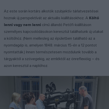
Az este során kortárs alkotók szubjektív tárlatvezetései
hoznak új perspektívát az aktuális kiállításokhoz. A
Költő
lenni vagy nem lenni
című állandó Petőfi-kiállításon
személyes kapcsolódásokon keresztül találhatunk új utakat
a költőhöz. (Nem mellesleg az épületben található az a
nyomdagép is, amelyen 1848. március 15-én a 12 pontot
nyomtatták.) Innen természetesen mozdulunk tovább a
tárgyaktól a szövegekig, az emléktől az önreflexióig – és
azon keresztül a naplóhoz.