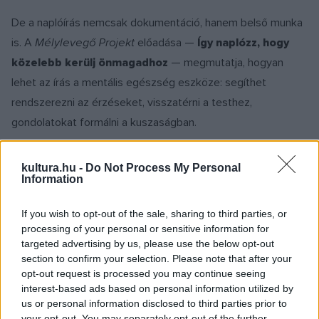
De a naplóírás nemcsak dokumentáció, hanem belső munka
is. A
Mélylevegő Projekt
előadása —
Így naplózz, hogy
közelebb kerülj önmagadhoz
— megmutatja, hogyan
lehet az írás a mentális egészség eszköze: segíthet
rendszerezni az érzéseket, visszatérni a testhez,
gondolatokat formálni a kuszaságban.
A
PánikCentrum
Írásban oldódó szorongás
című
kultura.hu -
Do Not Process My Personal
Information
előadásában szövegek, önarcképek, pszichológia és
művészet találkozik: Kafka, Csáth Géza, Munch, József
If you wish to opt-out of the sale, sharing to third parties, or
Attila portréján keresztül nyerhetünk bepillantást az alkotók
processing of your personal or sensitive information for
belső feszültségeibe, gondolataiba és vágyaiba.
targeted advertising by us, please use the below opt-out
section to confirm your selection. Please note that after your
opt-out request is processed you may continue seeing
Az est folyamán dialógusba lépő naplókkal is találkozunk. A
interest-based ads based on personal information utilized by
„Te másoknak írtad a naplót, én neked”
című
us or personal information disclosed to third parties prior to
your opt-out. You may separately opt-out of the further