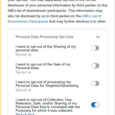
felolvasóesten Márai Sándor és felesége, Lola írásait állítják
disclosure of your personal information by third parties on the
egymás mellé. Egy házasság, két eltérő hang: Márai íróként,
IAB’s list of downstream participants. This information may
reflektáltan, a nyilvánosság tudatában ír; Lola leginkább
also be disclosed by us to third parties on the
IAB’s List of
Downstream Participants
that may further disclose it to other
magának, merengve a legintimebb dolgokról. A
third parties.
párbeszédbe állított naplókon keresztül pillanthatunk be egy
Please note that this website/app uses one or more Google
több mint fél évszázados kapcsolat legkülönfélébb
Personal Data Processing Opt Outs
services and may gather and store information including but
pillanataiba.
not limited to your visit or usage behaviour. You may click to
I want to opt-out of the Sharing of my
personal data.
grant or deny consent to Google and its third-party tags to
Opted In
use your data for below specified purposes in below Google
consent section.
I want to opt-out of the Sale of my
Personal Data.
Opted In
I want to opt-out of processing my
Personal Data for Targeted Advertising.
Opted In
I want to opt-out of Collection, Use,
Retention, Sale, and/or Sharing of my
Personal Data that Is Unrelated with the
Purposes for which it was collected.
Opted Out