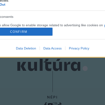
lected.
Out
RÓPA KULTURÁLIS FŐVÁROSA
consents
o allow Google to enable storage related to advertising like cookies on
evice identifiers in apps.
CONFIRM
o allow my user data to be sent to Google for online advertising
s.
Data Deletion
Data Access
Privacy Policy
to allow Google to send me personalized advertising.
o allow Google to enable storage related to analytics like cookies on
evice identifiers in apps.
o allow Google to enable storage related to functionality of the website
o allow Google to enable storage related to personalization.
NÉPI