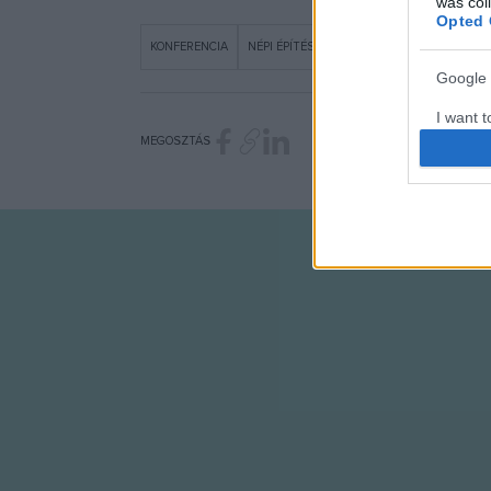
was col
Opted 
KONFERENCIA
NÉPI ÉPÍTÉSZET
VESZPRÉM–BALATON EU
Google 
I want t
web or d
MEGOSZTÁS
I want t
purpose
I want 
I want t
web or d
I want t
or app.
I want t