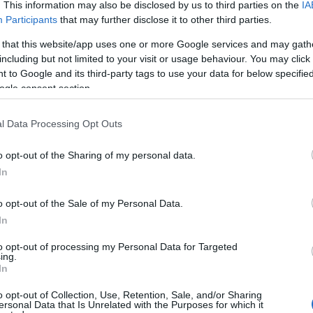
. This information may also be disclosed by us to third parties on the
IA
gazdag népi műemlékekben. A népi építészet a kortárs építészet 
Participants
that may further disclose it to other third parties.
iskola képviselői is bizonyították életművükkel – mutatott rá a sz
 that this website/app uses one or more Google services and may gath
including but not limited to your visit or usage behaviour. You may click 
 to Google and its third-party tags to use your data for below specifi
 vesznek részt. Ellátogatnak a Balaton-felvidékre, megállnak Ta
ogle consent section.
n épületeket is megismerhetnek, amelyek a 2017-ben indult Népi 
lytatódik, vendégelőadó lesz mások mellett Adrian Green, az 1
l Data Processing Opt Outs
ondo az 1980-ben alapított Vernacular Architecture Forum elnöke 
rikai Oregon államból, valamint Nobuo Mishima építész-professzo
o opt-out of the Sharing of my personal data.
In
k angol nyelven. Az első hasonló nemzetközi népi építészeti fór
o opt-out of the Sale of my Personal Data.
mévente szervezik meg a konferenciát.
In
to opt-out of processing my Personal Data for Targeted
abadtéri Néprajzi Múzeumban, a Skanzenben. Fotó: MTVA / Bizomá
ing.
In
o opt-out of Collection, Use, Retention, Sale, and/or Sharing
ersonal Data that Is Unrelated with the Purposes for which it