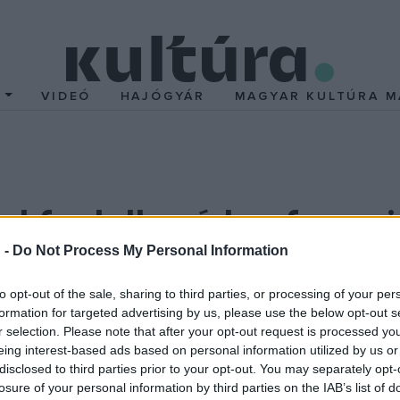
T
VIDEÓ
HAJÓGYÁR
MAGYAR KULTÚRA M
el foglalkozó konferenci
 -
Do Not Process My Personal Information
to opt-out of the sale, sharing to third parties, or processing of your per
 érkeznek szakemberek, akik egyebek mellett az energiata
formation for targeted advertising by us, please use the below opt-out s
atos kérdéseket vitatnak meg.
r selection. Please note that after your opt-out request is processed y
nkabizottsága elnöke elmondta, hogy az augusztus 27-i budape
eing interest-based ads based on personal information utilized by us or
disclosed to third parties prior to your opt-out. You may separately opt-
 vármegyét érintő népi építészeti szakmai úton is részt vesznek
losure of your personal information by third parties on the IAB’s list of
 törvény, amely lehetővé tette, hogy ne csak egy vár vagy palot