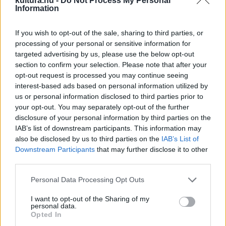
kultura.hu -
Do Not Process My Personal
Information
verstéteket, és sokszor a saját testérzeteinket érjük tetten
olvasás közben.
If you wish to opt-out of the sale, sharing to third parties, or
processing of your personal or sensitive information for
targeted advertising by us, please use the below opt-out
section to confirm your selection. Please note that after your
opt-out request is processed you may continue seeing
interest-based ads based on personal information utilized by
us or personal information disclosed to third parties prior to
your opt-out. You may separately opt-out of the further
disclosure of your personal information by third parties on the
IAB’s list of downstream participants. This information may
also be disclosed by us to third parties on the
IAB’s List of
A természet és az ember viszonya fontos szerephez jut:
Downstream Participants
that may further disclose it to other
műanyag és növényi kezd párbeszédbe a képeken és a
third parties.
szövegekben. A kötet utolsó ciklusa – a vasárnap – már
Please note that this website/app uses one or more Google
Personal Data Processing Opt Outs
szótlan: a fotók mesélik tovább a történetet. A Vekeri-tónál,
services and may gather and store information including but
Debrecen mellett készültek. A bemutatón megtudtuk, hogy
not limited to your visit or usage behaviour. You may click to
I want to opt-out of the Sharing of my
personal data.
grant or deny consent to Google and its third-party tags to
a szerző élete és a tó sorsa kis időre összefonódott: a tó
Opted In
use your data for below specified purposes in below Google