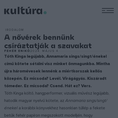
M
IRODALOM
A nővérek bennünk
csíráztatják a szavakat
FEHÉR ENIKŐ
2024. MÁJUS 4.
Tóth Kinga legújabb, Annamaria sings/singt/énekel
című kötete sétálni visz minket önmagunkba. Mintha
újra háromévesek lennénk a miértkorszak kellős
közepén. Ez micsoda? Levél. Virágágyás. Kiszáradt
tómeder. Ez micsoda? Csend. Hát ez? Vers.
Tóth Kinga költő, hangperformer, vizuális művész legújabb,
hatodik magyar nyelvű kötete, az
Annamaria sings/singt/
énekel
a korábbi könyvekhez hasonlóan túllép a fekete
betűk fehér papíron megszokott modelljén, hogy