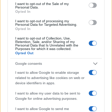
2022-ben kiszáradt, és azon a nyáron Tóth egészsége is
consent section.
I want to opt-out of the Sale of my
veszélyben volt. És nem lehetett tudni, hogyan végződik a
Personal Data.
Opted In
történetük. A fotók táncot örökítettek meg, amelyről a
készítésekor nem tudták, utolsó-e vagy első, megtelik-e
I want to opt-out of processing my
Personal Data for Targeted Advertising.
egyszer újra vízzel a meder. Aztán amikor a szerző állapota
Opted In
javulni kezdett, a tó is újjáéledt.
I want to opt-out of Collection, Use,
Retention, Sale, and/or Sharing of my
Personal Data that Is Unrelated with the
Csodák és csodálkozások könyve ez; a hétköznapi tárgyak
Purposes for which it was collected.
Opted Out
és a szentképek békésen élnek benne egymás mellett,
ahogy a letisztultság és a pompa is. Ezeken a lapokon
Google consents
szemlélődni kell. Hagyni, hogy hasson a más idő, mint a
I want to allow Google to enable storage
keresztény rítusokban hat a résztvevőkre a megszentelt,
related to advertising like cookies on web or
device identifiers in apps.
állandó idő. A szimbolikus hét motívuma ismerős lehet, elég
csak a húsvét előtti nagyhétre gondolnunk. Miután a
I want to allow my user data to be sent to
könyvvel bejártunk hét napot, az olvasás kezdődhet elölről.
Google for online advertising purposes.
A kör nemcsak a szöveg felépítésében, hanem a képeken is
I want to allow Google to send me