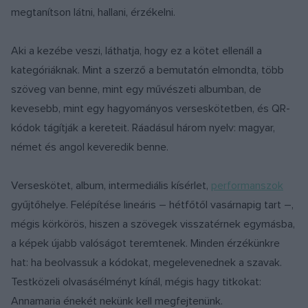
megtanítson látni, hallani, érzékelni.
Aki a kezébe veszi, láthatja, hogy ez a kötet ellenáll a
kategóriáknak. Mint a szerző a bemutatón elmondta, több
szöveg van benne, mint egy művészeti albumban, de
kevesebb, mint egy hagyományos verseskötetben, és QR-
kódok tágítják a kereteit. Ráadásul három nyelv: magyar,
német és angol keveredik benne.
Verseskötet, album, intermediális kísérlet,
performanszok
gyűjtőhelye. Felépítése lineáris – hétfőtől vasárnapig tart –,
mégis körkörös, hiszen a szövegek visszatérnek egymásba,
a képek újabb valóságot teremtenek. Minden érzékünkre
hat: ha beolvassuk a kódokat, megelevenednek a szavak.
Testközeli olvasásélményt kínál, mégis hagy titkokat:
Annamaria énekét nekünk kell megfejtenünk.