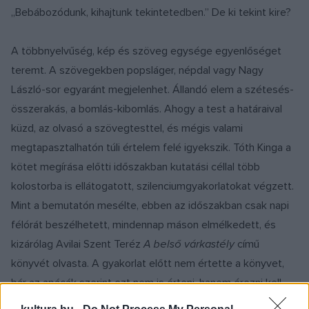
„Bebábozódunk, kihajtunk tekintetedben.” De ki tekint kire?
A többnyelvűség, kép és szöveg egysége egyenlőséget
teremt. A szövegekben popsláger, népdal vagy Nagy
László-sor egyaránt megjelenhet. Állandó elem a szétesés-
összerakás, a bomlás-kibomlás. Ahogy a test a határaival
küzd, az olvasó a szövegtesttel, és mégis valami
megtapasztalhatón túli értelem felé igyekszik. Tóth Kinga a
kötet megírása előtti időszakban kutatási céllal több
kolostorba is ellátogatott, szilenciumgyakorlatokat végzett.
Mint a bemutatón mesélte, ebben az időszakban csak napi
félórát beszélhetett, mindennap máson elmélkedett, és
kizárólag Avilai Szent Teréz
A belső várkastély
című
könyvét olvasta. A gyakorlat előtt nem értette a könyvet,
bár az apácák szerint ezt nem is érteni, hanem érezni kell.
Az
Annamaria sings/singt/énekel
is ilyen: érezzük a