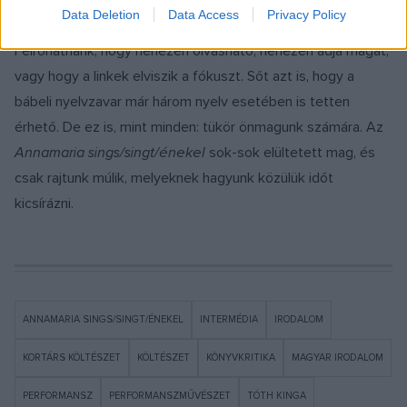
Jóleső a szerepek közötti átjárás: a szent és a profán
Data Deletion
Data Access
Privacy Policy
megfér egy térben és időben. Ez a kötet az időről is szól.
Felróhatnánk, hogy nehezen olvasható, nehezen adja magát,
vagy hogy a linkek elviszik a fókuszt. Sőt azt is, hogy a
bábeli nyelvzavar már három nyelv esetében is tetten
érhető. De ez is, mint minden: tükör önmagunk számára. Az
Annamaria sings/singt/énekel
sok-sok elültetett mag, és
csak rajtunk múlik, melyeknek hagyunk közülük időt
kicsírázni.
ANNAMARIA SINGS/SINGT/ÉNEKEL
INTERMÉDIA
IRODALOM
KORTÁRS KÖLTÉSZET
KÖLTÉSZET
KÖNYVKRITIKA
MAGYAR IRODALOM
PERFORMANSZ
PERFORMANSZMŰVÉSZET
TÓTH KINGA