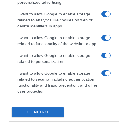
megjelenik: a törött világ ezeken a kereteken át rátekintve
personalized advertising.
teljesnek tűnik.
I want to allow Google to enable storage
related to analytics like cookies on web or
Tóth Kingá
nak ebben a kötetben igen zárt világot, az
device identifiers in apps.
apácákét, nőkét, másként élőkét sikerül közelebb hoznia:
I want to allow Google to enable storage
segít újra mindenre gyerekként rácsodálkozni. Nincsenek
related to functionality of the website or app.
magasztosabb vagy alantasabb témák, a bomlás és a
I want to allow Google to enable storage
szagok éppúgy részei a szövegvilágnak mint a szentek és a
related to personalization.
ragyogás. Mint ő is kiemeli: az apácák életében
kulcsfontosságú az újrahasznosítás. A teremtés, az
I want to allow Google to enable storage
related to security, including authentication
újrateremtés, miként a természetben, a nyelvben is
functionality and fraud prevention, and other
megjelenik: örök a körforgás. Könyvében újraértelmeződik
user protection.
az imádkozás négy eleme: a térbe való belépés, a
letérdelés, a felállás és a tér elhagyása. Rítusa lesz az
olvasásnak.
CONFIRM