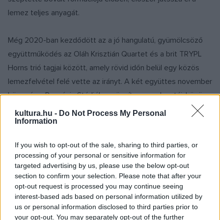
lemez teljes anyagát.
Még 2020-ban kezdődött az a jó hangulatú, gyümölcsöző
együttműködés az Oláh Krisztián Quartet és a brit TRYPL
Horns trió tagjai között, amely rövid időn belül egy közös
lemezfelvétel felé vette az irányt. A két együttes november
közepén a Pannónia Stúdióban rögzít egy vadonatúj, közös
anyagot, amelyet 2023 tavaszán készülnek kiadni önálló
kultura.hu -
Do Not Process My Personal
Information
lemezként.
If you wish to opt-out of the sale, sharing to third parties, or
A
Music for 24/7
sodró, lendületes, komplex zene, mely
processing of your personal or sensitive information for
mélyen gyökeredzik az elmúlt négy évszázad zenei
targeted advertising by us, please use the below opt-out
section to confirm your selection. Please note that after your
hagyományaiban, ugyanakkor érzékenyen és intuitívan
opt-out request is processed you may continue seeing
reflektál jelenünk rezgéseire. Az albumon Ryan Quigley, Paul
interest-based ads based on personal information utilized by
Booth és Trevor Mires, azaz a TRYPL Horns közreműködik,
us or personal information disclosed to third parties prior to
your opt-out. You may separately opt-out of the further
akik a legkülönbözőbb stílusokban és műfajokban is