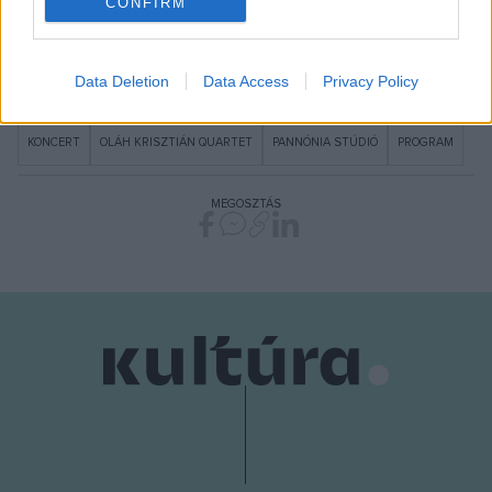
támogatói jegyet váltani.
CONFIRM
I want to allow Google to enable storage
related to security, including authentication
Data Deletion
Data Access
Privacy Policy
functionality and fraud prevention, and other
user protection.
KONCERT
OLÁH KRISZTIÁN QUARTET
PANNÓNIA STÚDIÓ
PROGRAM
MEGOSZTÁS