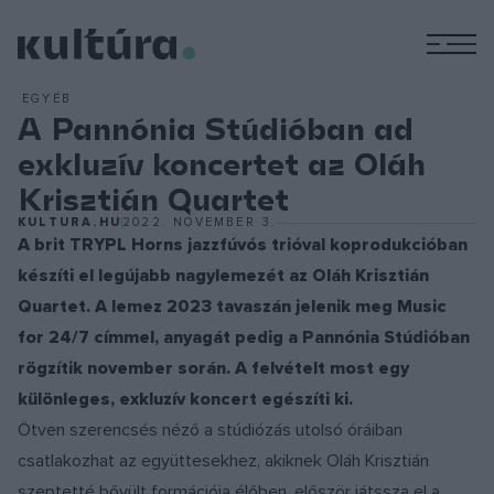
M
EGYÉB
A Pannónia Stúdióban ad
exkluzív koncertet az Oláh
Krisztián Quartet
KULTURA.HU
2022. NOVEMBER 3.
A brit TRYPL Horns jazzfúvós trióval koprodukcióban
készíti el legújabb nagylemezét az Oláh Krisztián
Quartet. A lemez 2023 tavaszán jelenik meg Music
for 24/7 címmel, anyagát pedig a Pannónia Stúdióban
rögzítik november során. A felvételt most egy
különleges, exkluzív koncert egészíti ki.
Ötven szerencsés néző a stúdiózás utolsó óráiban
csatlakozhat az együttesekhez, akiknek Oláh Krisztián
szeptetté bővült formációja élőben, először játssza el a