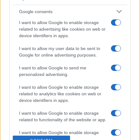
támogatói jegyeket a kvartett jelenleg is aktív közösségi
Google consents
finanszírozási kampányának részeként lehet megváltani
ezen a linken
.
I want to allow Google to enable storage
related to advertising like cookies on web or
device identifiers in apps.
A stúdiókoncert eseményével zárul az
Oláh Krisztián Quartet közösségi
I want to allow my user data to be sent to
finanszírozási kampánya is.
Google for online advertising purposes.
I want to allow Google to send me
A Fundrzr felületén indított kampány célja a kvartett
personalized advertising.
Crescendo
című albumának vinil formátumban való kiadása,
I want to allow Google to enable storage
amelyhez eddig rengeteg támogató csatlakozott. A lemez
related to analytics like cookies on web or
várhatóan 2022 karácsonya előtt jelenik meg, és november
device identifiers in apps.
20-ig még bárki támogathatja az együttest a bakelitlemez
I want to allow Google to enable storage
előrendelésének árával. A támogatók több csomagból
related to functionality of the website or app.
választhatnak, így a
Crescendo
Remastered
előrendelése
mellett a november 20-i stúdiókoncertre is itt lehet
I want to allow Google to enable storage
related to personalization.