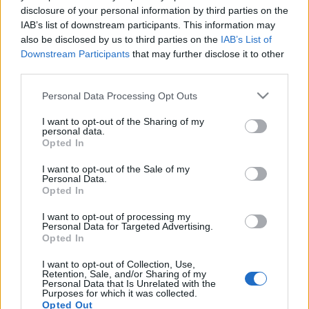
disclosure of your personal information by third parties on the
otthonosan mozgó, Nagy-Britannia élvonalába tartozó
IAB’s list of downstream participants. This information may
művészek.
also be disclosed by us to third parties on the
IAB’s List of
Downstream Participants
that may further disclose it to other
third parties.
A lemezfelvételt most egy szokatlan,
különleges programmal teszik még
Please note that this website/app uses one or more Google
Personal Data Processing Opt Outs
emlékezetesebbé.
services and may gather and store information including but
not limited to your visit or usage behaviour. You may click to
I want to opt-out of the Sharing of my
personal data.
grant or deny consent to Google and its third-party tags to
Opted In
November 20-án, a rögzítés utolsó pár órájában ugyanis
use your data for below specified purposes in below Google
csatlakozhat hozzájuk ötven szerencsés jazzkedvelő, akik a
consent section.
I want to opt-out of the Sale of my
Personal Data.
stúdióban helyet foglalva közvetlen közelről, családias
Opted In
atmoszférában hallgathatják végig az éppen felvett új
I want to opt-out of processing my
lemez teljes zenei anyagát. A stúdiókoncertről külön felvétel
Personal Data for Targeted Advertising.
Opted In
is készül, maradandó audiovizuális emlékként erről az
egyszeri és páratlan eseményről. A koncertre a belépés
I want to opt-out of Collection, Use,
Retention, Sale, and/or Sharing of my
bárki előtt nyitott, azonban a limitált férőhelyek miatt
Personal Data that Is Unrelated with the
Purposes for which it was collected.
érdemes igyekeznie annak, aki szeretne részt venni rajta. A
Opted Out